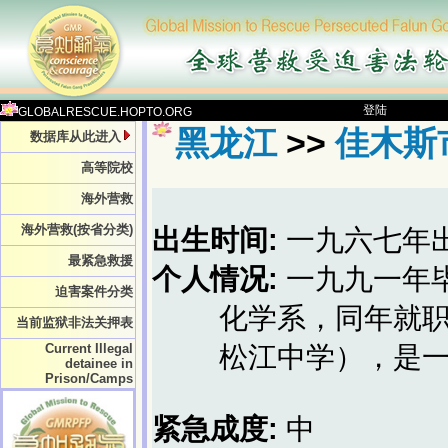
登陆
GLOBALRESCUE.HOPTO.ORG
黑龙江
>>
佳木斯
数据库从此进入
高等院校
海外营救
海外营救(按省分类)
出生时间:
一九六七年
最紧急救援
个人情况:
一九九一年
迫害案件分类
化学系，同年就
当前监狱非法关押表
Current Illegal
松江中学），是
detainee in
Prison/Camps
紧急成度:
中