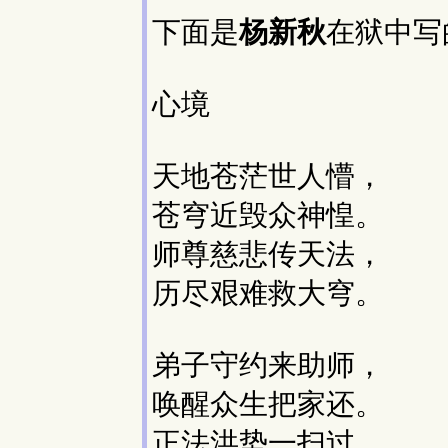
下面是
杨新秋
在狱中写
心境
天地苍茫世人懵，
苍穹近毁众神惶。
师尊慈悲传天法，
历尽艰难救大穹。
弟子守约来助师，
唤醒众生把家还。
正法洪势一扫过，