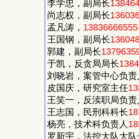
李学忠，副局长
13846
尚志权，副局长
13603
孟凡涛，
13836666555
王国钢，副局长
13604
郭建，副局长
1379635
于凯，反贪局局长
1384
刘晓岩，案管中心负责
皮国庆，研究室主任
13
王笑一，反渎职局负责
王志国，民刑科科长
18
杨亮，技术科负责人
18
罗新宇，法控大队大队