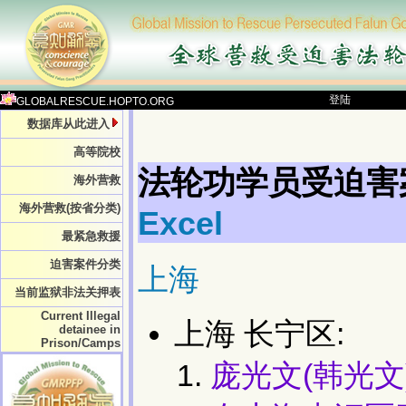
登陆
GLOBALRESCUE.HOPTO.ORG
数据库从此进入
高等院校
法轮功学员受迫害
海外营救
海外营救(按省分类)
Excel
最紧急救援
迫害案件分类
上海
当前监狱非法关押表
Current Illegal
上海 长宁区:
detainee in
Prison/Camps
庞光文(韩光文)