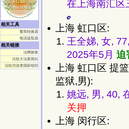
在上海南汇区
相关工具
上海 虹口区:
繁简转换器
王全娣, 女, 
电话提取器
相关链接
2025年5月
迫
法网恢恢
法轮大法新闻社
上海 虹口区 提
法轮功追查国际组织
监狱,男):
姚远, 男, 4
关押
上海 闵行区: