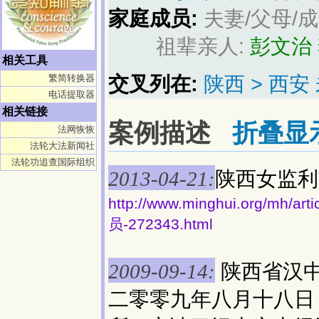
家庭成员:
夫妻/父母/
祖辈亲人:
彭文治
相关工具
交叉列在:
陕西 > 西
繁简转换器
电话提取器
相关链接
案例描述
折叠显
法网恢恢
法轮大法新闻社
法轮功追查国际组织
陕西女监利
2013-04-21:
http://www.minghui.org
员-272343.html
陕西省汉
2009-09-14:
二零零九年八月十八日