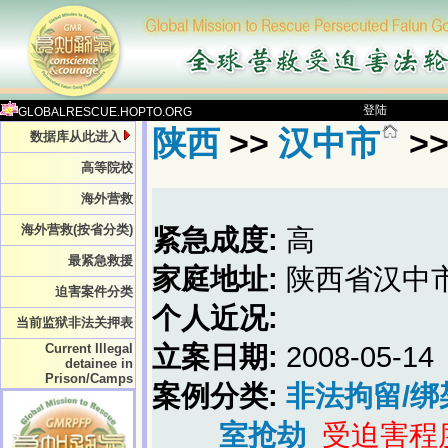
登陆
GLOBALRESCUE.HOPTO.ORG
陕西
>>
汉中市
>
数据库从此进入
高等院校
海外营救
海外营救(按省分类)
紧急成度:
高
最紧急救援
家庭地址:
陕西省汉中
迫害案件分类
个人近况:
当前监狱非法关押表
Current Illegal
立案日期:
2008-05-14
detainee in
Prison/Camps
案例分类:
非法拘留/绑
室抢劫
受迫害程