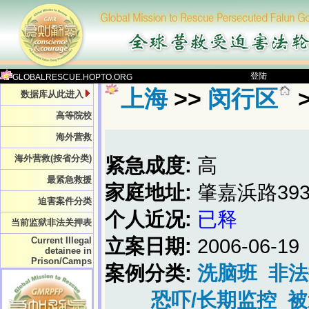
登陆
GLOBALRESCUE.HOPTO.ORG
上海
>>
闵行区
数据库从此进入
高等院校
海外营救
海外营救(按省分类)
紧急成度:
高
最紧急救援
家庭地址:
肇嘉浜路393
迫害案件分类
个人近况:
已释
当前监狱非法关押表
Current Illegal
立案日期:
2006-06-19
detainee in
Prison/Camps
案例分类:
洗脑班
非法
恐吓/长期监控
被