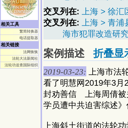
交叉列在:
上海 > 徐汇
交叉列在:
上海 > 青
相关工具
海市犯罪改造研究 
繁简转换器
电话提取器
相关链接
案例描述
折叠显
法网恢恢
法轮大法新闻社
法轮功追查国际组织
上海市法
2019-03-23:
看了明慧网2019年3
封劝善信 上海周倩被关
学员遭中共迫害综述》
上海斜土街道的法轮功