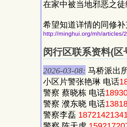
在家中被当地邪恶之徒
希望知道详情的同修补
http://minghui.org/mh/articles
闵行区联系资料(区号:
马桥派出所
2026-03-08:
小区片警张艳琳 电话
1
警察 蔡晓栋 电话
1893
警察 濮东晓 电话
1381
警察李磊
1872142134
警察 陈天虎
15921720