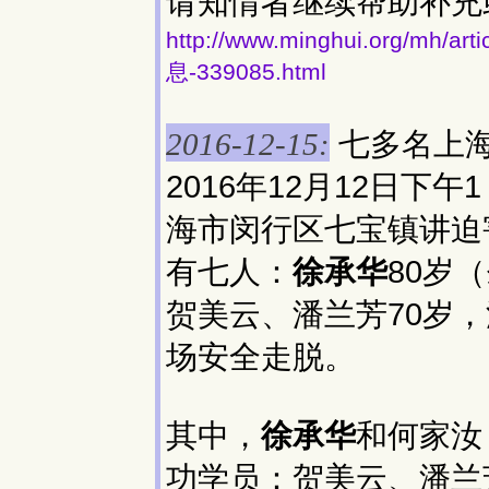
请知情者继续帮助补充
http://www.minghui.org/
息-339085.html
七多名上
2016-12-15:
2016年12月12日
海市闵行区七宝镇讲迫
有七人：
徐承华
80岁
贺美云、潘兰芳70岁
场安全走脱。
其中，
徐承华
和何家汝
功学员：贺美云、潘兰