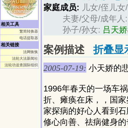
家庭成员:
儿女/侄儿女
夫妻/父母/成年人
相关工具
孙子/孙女:
吕天娇
繁简转换器
电话提取器
相关链接
案例描述
折叠显
法网恢恢
法轮大法新闻社
法轮功追查国际组织
小天娇的
2005-07-19:
1996年春天的一场
折、瘫痪在床，，国家
家探病的好心人看到石
修心向善、祛病健身的