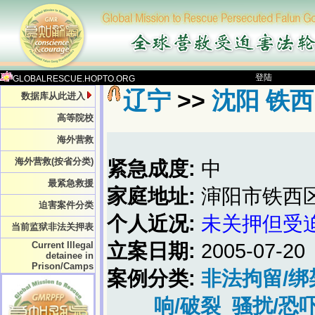
登陆
GLOBALRESCUE.HOPTO.ORG
辽宁
>>
沈阳 铁西
数据库从此进入
高等院校
海外营救
海外营救(按省分类)
紧急成度:
中
最紧急救援
家庭地址:
渖阳市铁西
迫害案件分类
个人近况:
未关押但受
当前监狱非法关押表
Current Illegal
立案日期:
2005-07-20
detainee in
Prison/Camps
案例分类:
非法拘留/绑
响/破裂
骚扰/恐