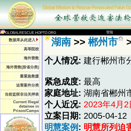
登陆
GLOBALRESCUE.HOPTO.ORG
湖南
>>
郴州市
数据库从此进入
高等院校
海外营救
个人情况:
建行郴州市
海外营救(按省分类)
最紧急救援
紧急成度:
最高
迫害案件分类
家庭地址:
湖南省郴州市
当前监狱非法关押表
Current Illegal
个人近况:
2023年4月
detainee in
Prison/Camps
立案日期:
2005-04-12
明慧案例
:
明慧所列迫害