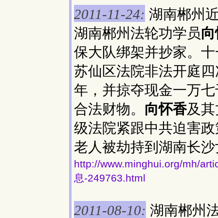
湖南郴州近
2011-11-24:
湖南郴州法轮功学员
向
保大队绑架并抄家。十
苏仙区法院非法开庭四
年，并掠夺现金一万七
合法财物。
向怀香
及其
级法院紧跟中共迫害政
老人被劫持到湖南长沙女子
http://www.minghui.org/
息-249763.html
湖南郴州
2011-08-10: