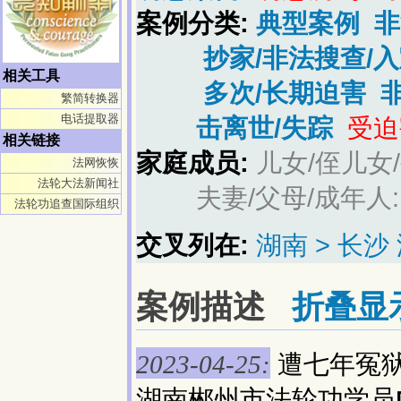
案例分类:
典型案例
非
抄家/非法搜查/
相关工具
多次/长期迫害
繁简转换器
电话提取器
击离世/失踪
受迫
相关链接
家庭成员:
儿女/侄儿女
法网恢恢
法轮大法新闻社
夫妻/父母/成年人
法轮功追查国际组织
交叉列在:
湖南 > 长
案例描述
折叠显
遭七年冤
2023-04-25:
湖南郴州市法轮功学员