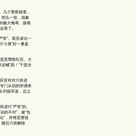
。几个警察跟着，
，把头一按，就象
的极大侮辱。接着
的迫害了。
严管”。甚至谈论一
“小屋”好一番盘
看是恶警陈红宾。大
还喊“脱！”于是全
红宾宣布对六班进
还专门从别的班调来
队列拔军姿，总之
班进行“严管”的。
的不对”，被“包
论”，并将恶警驳
，随后六班解除