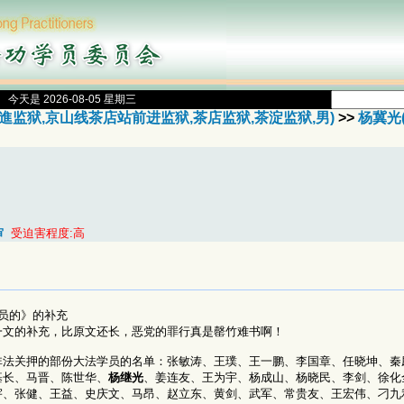
今天是 2026-08-05 星期三
监狱,京山线茶店站前进监狱,茶店监狱,茶淀监狱,男)
>>
杨冀光
审
受迫害程度:高
员的》的补充
一文的补充，比原文还长，恶党的罪行真是罄竹难书啊！
非法关押的部份大法学员的名单：张敏涛、王璞、王一鹏、李国章、任晓坤、秦
基长、马晋、陈世华、
杨继光
、姜连友、王为宇、杨成山、杨晓民、李剑、徐化
宇、张健、王益、史庆文、马昂、赵立东、黄剑、武军、常贵友、王宏伟、刁九