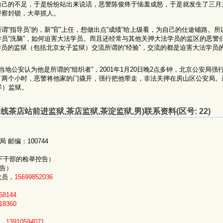
自己的不足，于是纷纷站出来说话，恶警陈俊终于恼羞成怒，于是就发生了三月
警察封锁，大举抓人。
“指导员”的，新“官”上任，想做出点“成绩”给上级看，为自己的仕途铺路。
员“洗脑”，如何迫害大法学员。而且还经常与其他关押大法学员的监区的恶警
学员的监狱（包括北京女子监狱）交流所谓的“经验”，交流的都是迫害大法学员
地公安认为他是所谓的“组织者”，2001年1月20日晚2点多钟，北京公安局强
了两个小时，恶警将他家的门撬开，强行把他带走，非法关押在房山区公安局。
详）监狱。
茶店站前进监狱,茶店监狱,茶淀监狱,男)联系资料(区号: 22)
邮编：100744
下干部的检举控告）
控告）
党员，
15699852036
58144
18360
。
员。
13910594071