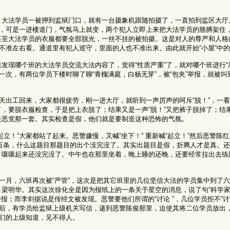
。大法学员一被押到监狱门口，就有一台摄象机跟随拍摄了，一直拍到监区大厅
意，可是一进楼道门，气氛马上就变，两个犯人立即上来把大法学员的胳膊架住
甚至大法学员的衣服都要全部脱光，一丝不挂的被拍摄。这是对人的尊严和人格
，不准左右看。通道里有犯人巡守，里面的人也不准出来。由此就开始“小屋”中
发现哪个班的大法学员交流大法内容了，觉得“性质严重”了，就对哪个班进行“
一次，有两位学员下楼时聊了聊“青槐满庭，白杨无芽”，被“包夹”举报，就被叫到
当天出工回来，大家都很疲劳，刚一进大厅，就听到一声厉声的呵斥“脱！”，一
，要脱衣服检查，于是把上衣脱了；结果又是一声“脱！”又把裤子脱掉了；结果
是恶党那一套。其实检查是假，他们就是要制造这种恐怖的气氛。
立！”大家都站了起来。恶警嫌慢，又喊“坐下！” 重新喊“起立！”然后恶警陈
法三百条，什么这题目那题目的出个没完没了。其实出题目是假，折腾人才是真。
，嚷嚷起来还没完没了。中午也在那里坐着，晚上睡的还晚，还要经常拉出去练
一月，六班再次被“严管”，这次是把其它班里的几位坚信大法的学员集中到了六
梁明华。其实这次徐化全是因为报纸上的一条关于星空的消息，说了句“科学家说
举报；而李剑据说是传经文被发现。恶警要他们所谓的“讨论 ”，几位学员拒不“讨
天后，有学员给监狱上级机关写信，递到恶警陈俊那里，迫使其将二位学员放出
他们的上级知道，见不得人。