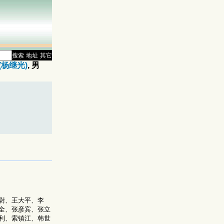
搜索
地址
其它
(杨继光)
, 男
尉、王大平、李
全、张彦宾、张立
利、索镇江、韩世