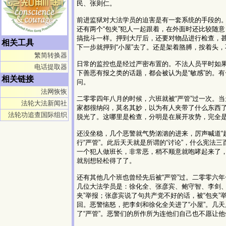
民、张则仁。
前进监狱对大法学员的迫害是有一套系统的手段的
还有两个“包夹”犯人一起跟着，在外面时还比较随
搞批斗一样。押到大厅后，还要对物品进行检查，
相关工具
下一步就押到“小屋”去了。还是架着胳膊，按着头
繁简转换器
日常的监控也是经过严密布置的。不法人员平时如果
电话提取器
下善恶有报之类的话题，都会被认为是“敏感”的。有
相关链接
问。
法网恢恢
二零零四年八月的时候，六班就被“严管”过一次。
法轮大法新闻社
家都很纳闷，莫名其妙，以为有人夹带了什么东西了
法轮功追查国际组织
脱光了。这哪里是检查，分明是在展开攻势，完全
还没坐稳，几个恶警就气势汹汹的进来，厉声喊道“起
行“严管”。此后天天就是所谓的“讨论”，什么宪
一个犯人做班长，非常恶，稍不顺意就咆哮起来了
就别想轻松得了了。
还有其他几个班也曾经先后被“严管”过。二零零六年
几位大法学员是：徐化全、张彦宾、鲍守智、李剑、
夹”举报；张彦宾说了句共产党不好的话，被“包夹”
回。恶警恼怒，把李剑和徐化全关进了“小屋”。几
了“严管”。恶警们的所作所为连他们自己也不愿让