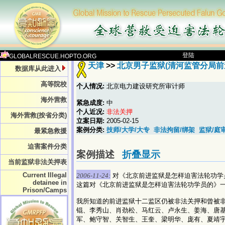
登陆
GLOBALRESCUE.HOPTO.ORG
天津
>>
北京男子监狱(清河监管分局前進
数据库从此进入
高等院校
个人情况:
北京电力建设研究所审计师
海外营救
紧急成度:
中
个人近况:
非法关押
海外营救(按省分类)
立案日期:
2005-02-15
案例分类:
技师/大学/大专
非法拘留/绑架
监狱/庭
最紧急救援
迫害案件分类
案例描述
折叠显示
当前监狱非法关押表
Current Illegal
2006-11-24:
对《北京前进监狱是怎样迫害法轮功学
detainee in
这篇对《北京前进监狱是怎样迫害法轮功学员的》
Prison/Camps
我所知道的前进监狱十二监区仍被非法关押和曾被
锟、李秀山、肖劲松、马红云、卢永生、姜海、唐
军、鲍守智、关智生、王奎、梁明华、庞有、夏靖