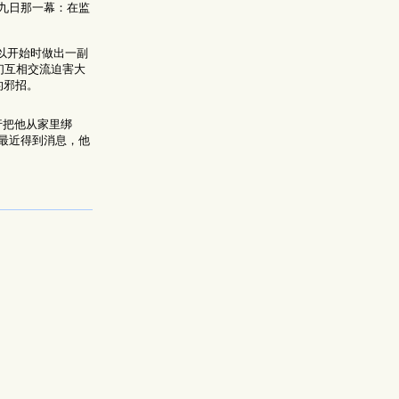
九日那一幕：在监
所以开始时做出一副
们互相交流迫害大
的邪招。
行把他从家里绑
最近得到消息，他