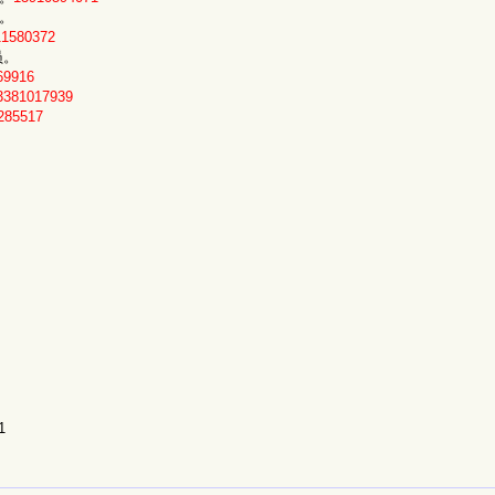
员。
11580372
员。
69916
3381017939
285517
1