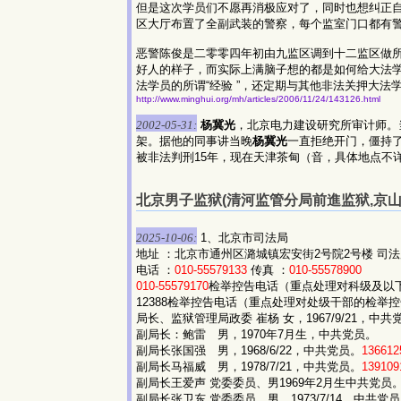
但是这次学员们不愿再消极应对了，同时也想纠正
区大厅布置了全副武装的警察，每个监室门口都有
恶警陈俊是二零零四年初由九监区调到十二监区做所谓
好人的样子，而实际上满脑子想的都是如何给大法学
法学员的所谓“经验 ”，还定期与其他非法关押大法
http://www.minghui.org/mh/articles/2006/11/24/143126.html
2002-05-31:
杨冀光
，北京电力建设研究所审计师。当
架。据他的同事讲当晚
杨冀光
一直拒绝开门，僵持
被非法判刑15年，现在天津茶甸（音，具体地点不
北京男子监狱(清河监管分局前進监狱,京山线
2025-10-06:
1、北京市司法局
地址 ：北京市通州区潞城镇宏安街2号院2号楼 司法局 
电话 ：
010-55579133
传真 ：
010-55578900
010-55579170
检举控告电话（重点处理对科级及以
12388检举控告电话（重点处理对处级干部的检举
局长、监狱管理局政委 崔杨 女，1967/9/21，中共
副局长：鲍雷 男，1970年7月生，中共党员。
副局长张国强 男，1968/6/22，中共党员。
136612
副局长马福威 男，1978/7/21，中共党员。
139109
副局长王爱声 党委委员、男1969年2月生中共党员
副局长张卫东 党委委员、男，1973/7/14，中共党