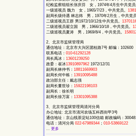
纪检监察组组长张庆芬 女，1974年4月生中共党
一级巡视员 魏力 女，1965/7/23，中共党员。
138
副局长级待遇 林志炜 男，1970年2月生，中共党
二级巡视员王群 男1972/10/12生中共党员。
137011
二级巡视员翟立国 男，1966/10/18，中共党员。
1
二级巡视员夏涛 男，1969/8/4，中共党员。
15801
2、北京市监狱管理局
通信地址：北京市大兴区团桂路7号 邮编：102600
联系电话：
010-61292128
局长禹冰：
13601239250
政委：崔冰
13910897962
1972/12/31
副局长林仲书：
18811669903
副局长何中栋：
13910095488
政治部主任：戴志强
副局长董世珍：
15922198103
副局长：徐长明
副局长徐万富：
13301095388
3、北京市监狱管理局清河分局
办公地址: 北京市清河农场五科西街甲3号
通信地址：京山线茶淀站100信箱 邮政编码：30048
电话：清河分局
022-67989344
；
010-53869122
...
更多