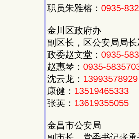
职员朱雅榕：
0935-83
金川区政府办
副区长，区公安局局长
政委赵文堂：
0935-58
赵惠琴：
0935-583570
沈云龙：
13993578929
康健：
13519465333
张英：
13619355055
金昌市公安局
副市长、党委书记张承