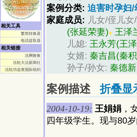
案例分类:
迫害时孕妇/
家庭成员:
儿女/侄儿女
相关工具
(张延荣妻)
王泽
繁简转换器
电话提取器
儿媳:
王永芳(王泽
相关链接
女婿:
秦吉昌(秦积
法网恢恢
法轮大法新闻社
孙子/孙女:
秦德新
法轮功追查国际组织
案例描述
折叠显
王娟娟
，
2004-10-19:
四年级学生。现与80