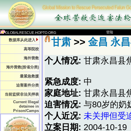
登陆
GLOBALRESCUE.HOPTO.ORG
甘肃
>>
金昌 永
数据库从此进入
高等院校
海外营救
个人情况:
甘肃永昌县
海外营救(按省分类)
最紧急救援
紧急成度:
中
迫害案件分类
家庭地址:
甘肃永昌县
当前监狱非法关押表
Current Illegal
迫害情况:
与80岁的
detainee in
Prison/Camps
个人近况:
未关押但受
立案日期:
2004-10-19