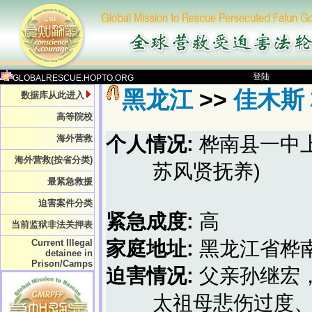
登陆
GLOBALRESCUE.HOPTO.ORG
黑龙江
>>
佳木斯
数据库从此进入
高等院校
海外营救
个人情况:
桦南县一中
海外营救(按省分类)
苏风贤抚养)
最紧急救援
迫害案件分类
紧急成度:
高
当前监狱非法关押表
Current Illegal
家庭地址:
黑龙江省桦
detainee in
Prison/Camps
迫害情况:
父亲孙继宏
太祖母悲伤过度