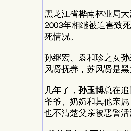
黑龙江省桦南林业局大
2003年相继被迫害
死情况。
孙继宏、袁和珍之女
孙
风贤抚养，苏风贤是黑
几年了，
孙玉博
总在追
爷爷、奶奶和其他亲属
也不清楚父亲被恶警活