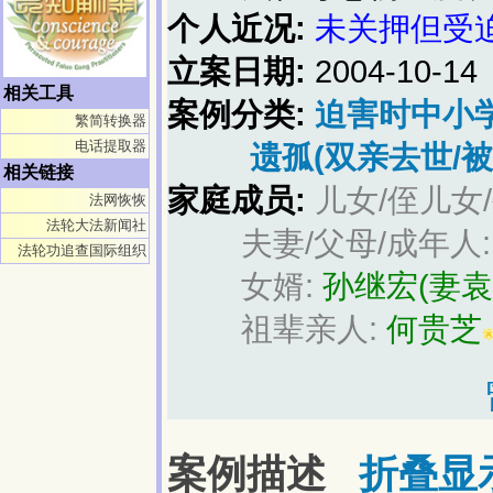
个人近况:
未关押但受
立案日期:
2004-10-14
相关工具
案例分类:
迫害时中小
繁简转换器
电话提取器
遗孤(双亲去世/被
相关链接
家庭成员:
儿女/侄儿女
法网恢恢
法轮大法新闻社
夫妻/父母/成年人
法轮功追查国际组织
女婿:
孙继宏(妻袁
祖辈亲人:
何贵芝
案例描述
折叠显