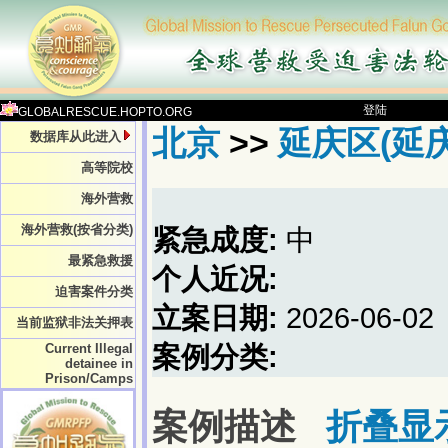
登陆
GLOBALRESCUE.HOPTO.ORG
北京
>>
延庆区(延庆
数据库从此进入
高等院校
海外营救
海外营救(按省分类)
紧急成度:
中
最紧急救援
个人近况:
迫害案件分类
立案日期:
2026-06-02
当前监狱非法关押表
Current Illegal
案例分类:
detainee in
Prison/Camps
案例描述
折叠显