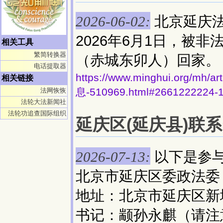
北京延庆
2026-06-02:
2026年6月1日，被
相关工具
繁简转换器
（赤城东卯人）回家。
电话提取器
https://www.minghui.org
相关链接
息-510969.html#2661222224-
法网恢恢
法轮大法新闻社
法轮功追查国际组织
延庆区(延庆县)联系资
以下是参
2026-07-13:
北京市延庆区委政法委
地址：北京市延庆区新城
书记：颛孙永麒（请注意