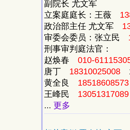
副院长 尤文军
立案庭庭长：王薇
13
政治部主任 尤文军
1
审委会委员：张立民
刑事审判庭法官：
赵焕春
010-6111530
唐丁
18310025008
1
黄全良
18518608573
王峰民
13051317089
...
更多