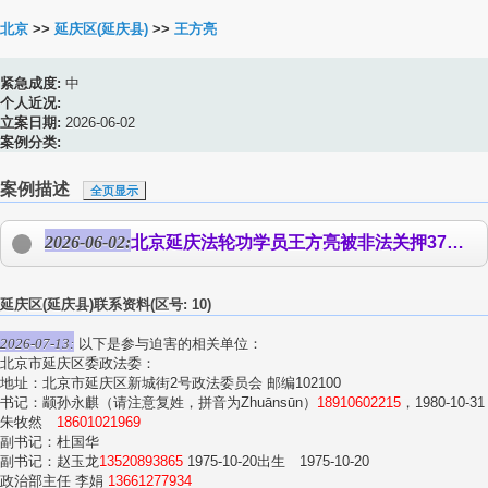
北京
>>
延庆区(延庆县)
>>
王方亮
紧急成度:
中
个人近况:
立案日期:
2026-06-02
案例分类:
案例描述
全页显示
2026-06-02:
北京延庆法轮功学员
王方亮
被非法关押37天 已回家 2026年6月1日，被非法关押37天的北京延庆法轮功学员
延庆区(延庆县)联系资料(区号: 10)
2026-07-13:
以下是参与迫害的相关单位：
北京市延庆区委政法委：
地址：北京市延庆区新城街2号政法委员会 邮编102100
书记：颛孙永麒（请注意复姓，拼音为Zhuānsūn）
18910602215
，1980-10-31
朱牧然
18601021969
副书记：杜国华
副书记：赵玉龙
13520893865
1975-10-20出生 1975-10-20
政治部主任 李娟
13661277934