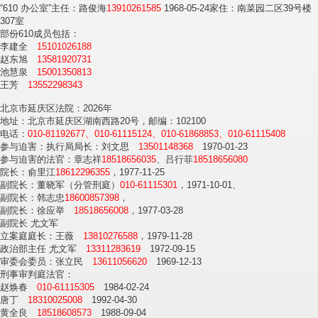
“610 办公室”主任：路俊海
13910261585
1968-05-24家住：南菜园二区39号楼
307室
部份610成员包括：
李建全
15101026188
赵东旭
13581920731
池慧泉
15001350813
王芳
13552298343
北京市延庆区法院：2026年
地址：北京市延庆区湖南西路20号，邮编：102100
电话：
010-81192677、010-61115124、010-61868853、010-61115408
参与迫害：执行局局长：刘文思
13501148368
1970-01-23
参与迫害的法官：章志祥
18518656035
、吕行菲
18518656080
院长：俞里江
18612296355
，1977-11-25
副院长：董晓军（分管刑庭）
010-61115301
，1971-10-01、
副院长：韩志忠
18600857398
，
副院长：徐应举
18518656008
，1977-03-28
副院长 尤文军
立案庭庭长：王薇
13810276588
，1979-11-28
政治部主任 尤文军
13311283619
1972-09-15
审委会委员：张立民
13611056620
1969-12-13
刑事审判庭法官：
赵焕春
010-61115305
1984-02-24
唐丁
18310025008
1992-04-30
黄全良
18518608573
1988-09-04