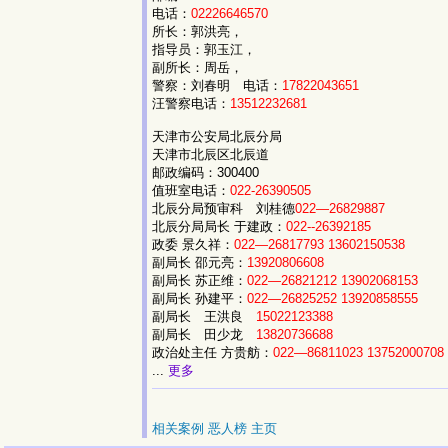
电话：
02226646570
所长：郭洪亮，
指导员：郭玉江，
副所长：周岳，
警察：刘春明 电话：
17822043651
汪警察电话：
13512232681
天津市公安局北辰分局
天津市北辰区北辰道
邮政编码：300400
值班室电话：
022-26390505
北辰分局预审科 刘桂德
022—26829887
北辰分局局长 于建政：
022--26392185
政委 景久祥：
022—26817793
13602150538
副局长 邵元亮：
13920806608
副局长 苏正维：
022—26821212
13902068153
副局长 孙建平：
022—26825252
13920858555
副局长 王洪良
15022123388
副局长 田少龙
13820736688
政治处主任 方贵舫：
022—86811023
13752000708
...
更多
相关案例
恶人榜
主页