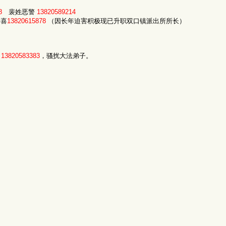
8
裴姓恶警
13820589214
进喜
13820615878
（因长年迫害积极现已升职双口镇派出所所长）
，
13820583383
，骚扰大法弟子。