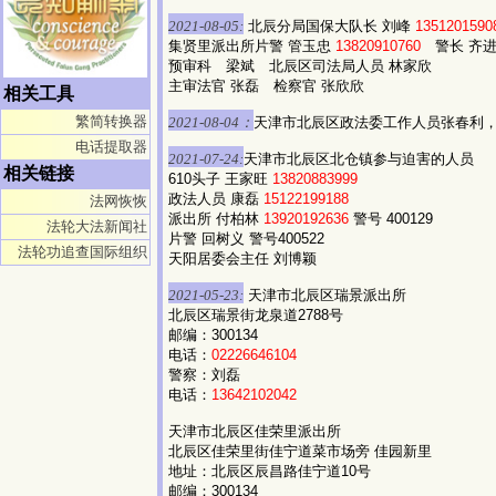
2021-08-05:
北辰分局国保大队长 刘峰
1351201590
集贤里派出所片警 管玉忠
13820910760
警长 齐
预审科 梁斌 北辰区司法局人员 林家欣
主审法官 张磊 检察官 张欣欣
相关工具
繁简转换器
2021-08-04：
天津市北辰区政法委工作人员张春利
电话提取器
2021-07-24:
天津市北辰区北仓镇参与迫害的人员
相关链接
610头子 王家旺
13820883999
政法人员 康磊
15122199188
法网恢恢
派出所 付柏林
13920192636
警号 400129
法轮大法新闻社
片警 回树义 警号400522
法轮功追查国际组织
天阳居委会主任 刘博颖
2021-05-23:
天津市北辰区瑞景派出所
北辰区瑞景街龙泉道2788号
邮编：300134
电话：
02226646104
警察：刘磊
电话：
13642102042
天津市北辰区佳荣里派出所
北辰区佳荣里街佳宁道菜市场旁 佳园新里
地址：北辰区辰昌路佳宁道10号
邮编：300134