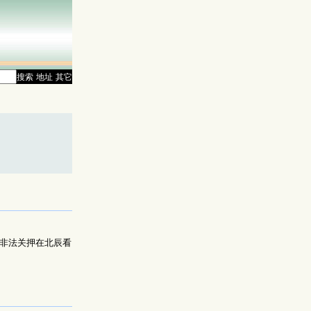
搜索
地址
其它
被非法关押在北辰看