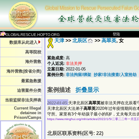
登陆
GLOBALRESCUE.HOPTO.ORG
天津
>>
北辰区
>>
高翠英
, 女
数据库从此进入
高等院校
紧急成度:
高
海外营救
个人近况:
非法关押
立案日期:
2022-01-05
海外营救(按省分类)
案例分类:
非法拘留/绑架
抄家/非法搜查/入室抢劫
最紧急救援
案例描述
折叠显示
迫害案件分类
当前监狱非法关押表
2022-01-05:
天津北辰区
高翠英
被非法关押在北辰看
Current Illegal
天津北辰区大法弟子
高翠英
2020年过年疫情期间
detainee in
守所。家里有3个年幼孩子最小的8岁，丈夫每天出
Prison/Camps
https://www.minghui.org/mh/articles/2022/1/5/二零二二年
北辰区联系资料(区号: 22)