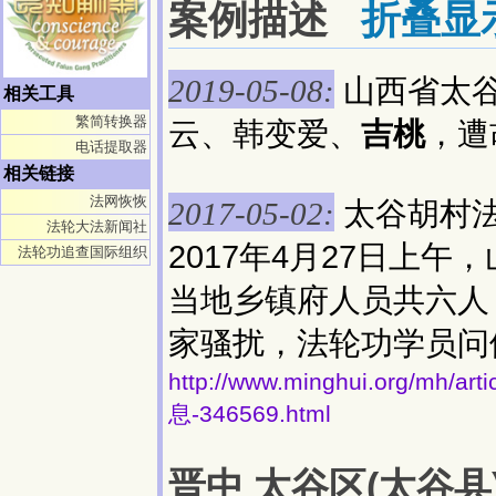
案例描述
折叠显
山西省太
2019-05-08:
相关工具
繁简转换器
云、韩变爱、
吉桃
，遭
电话提取器
相关链接
法网恢恢
太谷胡村
2017-05-02:
法轮大法新闻社
2017年4月27日上
法轮功追查国际组织
当地乡镇府人员共六人
家骚扰，法轮功学员问
http://www.minghui.org/
息-346569.html
晋中 太谷区(太谷县)