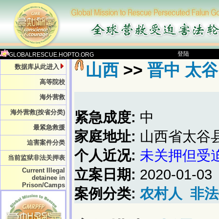
登陆
GLOBALRESCUE.HOPTO.ORG
山西
>>
晋中 太谷
数据库从此进入
高等院校
海外营救
海外营救(按省分类)
紧急成度:
中
最紧急救援
家庭地址:
山西省太谷
迫害案件分类
个人近况:
未关押但受
当前监狱非法关押表
Current Illegal
立案日期:
2020-01-03
detainee in
Prison/Camps
案例分类:
农村人
非法