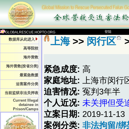
登陆
GLOBALRESCUE.HOPTO.ORG
上海
>>
闵行区
数据库从此进入
高等院校
海外营救
海外营救(按省分类)
紧急成度:
高
最紧急救援
家庭地址:
上海市闵行
迫害案件分类
迫害情况:
冤判3年半
当前监狱非法关押表
Current Illegal
个人近况:
未关押但受
detainee in
Prison/Camps
立案日期:
2019-11-13
案例分类:
非法拘留/绑