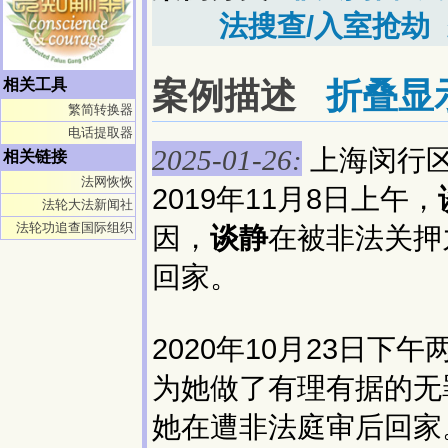
法搜查/入室抢劫
案例描述
折叠显
相关工具
繁简转换器
电话提取器
上海闵行
2025-01-26:
相关链接
法网恢恢
2019年11月8日上午，
法轮大法新闻社
法轮功追查国际组织
因，
谈静
在被非法关押
回家。
2020年10月23日
为她做了有理有据的无
她在遭非法庭审后回家