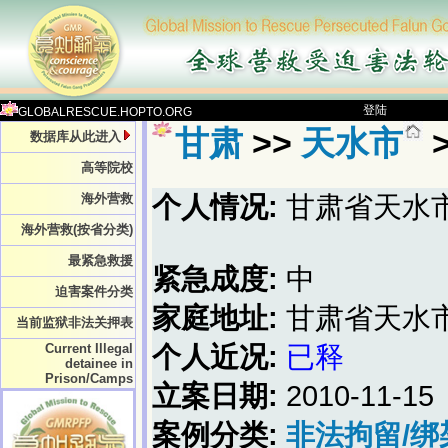
登陆
GLOBALRESCUE.HOPTO.ORG
甘肃
>>
天水市
数据库从此进入
高等院校
海外营救
个人情况:
甘肃省天水
海外营救(按省分类)
最紧急救援
紧急成度:
中
迫害案件分类
家庭地址:
甘肃省天水
当前监狱非法关押表
Current Illegal
个人近况:
已释
detainee in
Prison/Camps
立案日期:
2010-11-15
案例分类:
非法拘留/绑