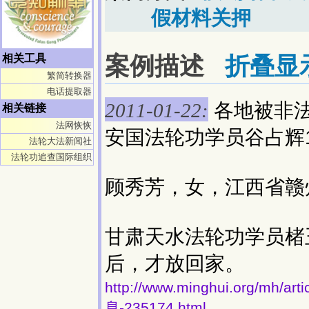
假材料关押
案例描述
折叠显
相关工具
繁简转换器
电话提取器
各地被非
2011-01-22:
相关链接
法网恢恢
安国法轮功学员谷占辉
法轮大法新闻社
法轮功追查国际组织
顾秀芳，女，江西省赣州
甘肃天水法轮功学员楮
后，才放回家。
http://www.minghui.org/
息-235174.html