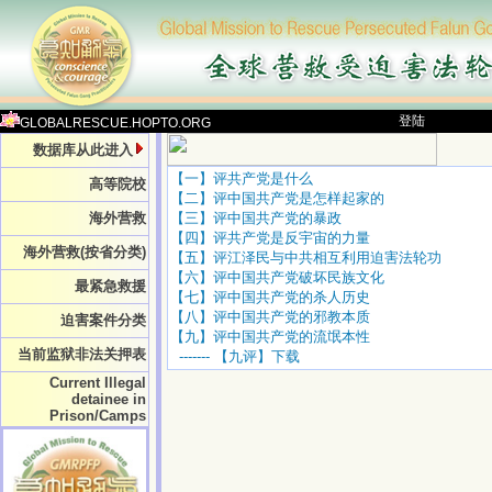
登陆
GLOBALRESCUE.HOPTO.ORG
数据库从此进入
【一】评共产党是什么
高等院校
【二】评中国共产党是怎样起家的
海外营救
【三】评中国共产党的暴政
【四】评共产党是反宇宙的力量
海外营救(按省分类)
【五】评江泽民与中共相互利用迫害法轮功
【六】评中国共产党破坏民族文化
最紧急救援
【七】评中国共产党的杀人历史
【八】评中国共产党的邪教本质
迫害案件分类
【九】评中国共产党的流氓本性
当前监狱非法关押表
-------
【九评】下载
Current Illegal
detainee in
Prison/Camps