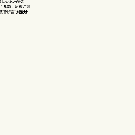
被南县公安局绑架，
了几颗，后被注射
恶警断言“
刘爱珍