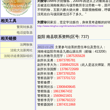
刘爱珍
1998年开始修炼，2000年因进京上访被
后被送往湖南株洲白马垅劳教所非法劳教一年，因
不明药物，五脏六腑火烧火燎，双眼视物模糊，呼吸
没死在白马垅回家也活不了多久。”
相关工具
刘爱珍
回家后，坚定学法炼功，身体竟奇迹般的好
http://www.minghui.org/mh/articles/2009/6/16/202812.html
繁简转换器
电话提取器
益阳 南县联系资料(区号: 737)
相关链接
法网恢恢
2022-11-29:
主要参与迫害的责任单位及责任人：
法轮大法新闻社
湖南省益阳市南县九都山派出所（邮编：413200）
法轮功追查国际组织
派出所教导员范宇：
13875355628
副所长吴勇：
13973785781
副所长李大为：
15898425526
（此人是这次绑架、
副所长张国辉：
13786722689
副所长张勇：
13973765255
警察昌新宇：
18773701722
警察秦攒：
警察周伏乐：
13908409645
警察陈嘉：
18613967432
警察陈龙：
15608421601
警察李亮宇：
13786792222
警察聂国祥：
13874311868