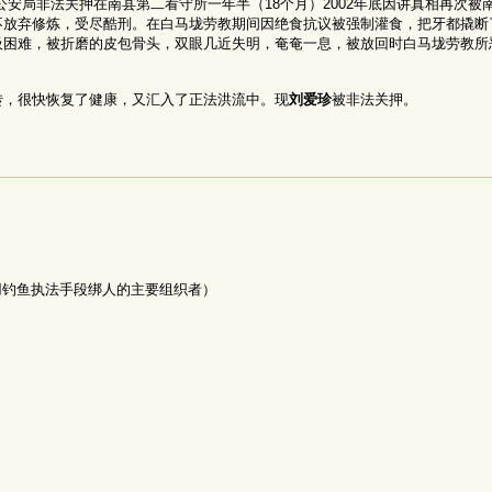
南县公安局非法关押在南县第二看守所一年半（18个月）2002年底因讲真相再次
不放弃修炼，受尽酷刑。在白马垅劳教期间因绝食抗议被强制灌食，把牙都撬断
困难，被折磨的皮包骨头，双眼几近失明，奄奄一息，被放回时白马垅劳教所
转，很快恢复了健康，又汇入了正法洪流中。现
刘爱珍
被非法关押。
用钓鱼执法手段绑人的主要组织者）