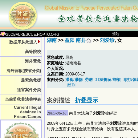
登陆
GLOBALRESCUE.HOPTO.ORG
湖南
>>
益阳 南县
>>
刘爱珍
, 女
数据库从此进入
高等院校
紧急成度:
最高
海外营救
家庭地址:
湖南南县
个人近况:
海外营救(按省分类)
立案日期:
2009-06-17
案例分类:
灌食/灌物
劳教
非法拘留/绑架
毒打/体
最紧急救援
酷刑
迫害案件分类
案例描述
折叠显示
当前监狱非法关押表
Current Illegal
detainee in
2009-06-16:
南县大法弟子
刘爱珍
被绑架
Prison/Camps
2009年6月12日上午，南县大法弟子
刘爱珍
讲真相时
时身上五百多元现金被恶警抢劫，没有返还其本人