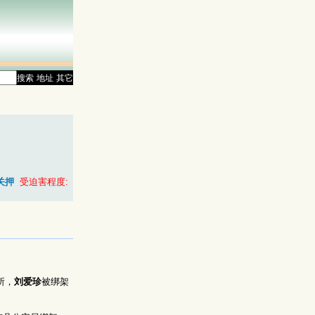
搜索
地址
其它
关押
受迫害程度:
所，
刘爱珍
被绑架