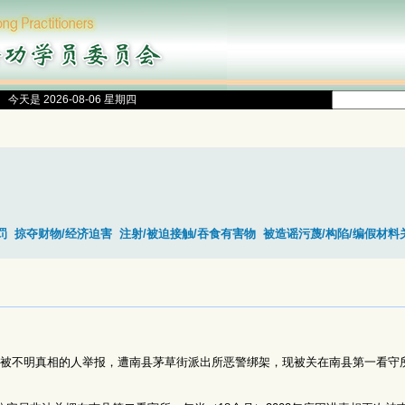
今天是 2026-08-06 星期四
罚
掠夺财物/经济迫害
注射/被迫接触/吞食有害物
被造谣污蔑/构陷/编假材料
被不明真相的人举报，遭南县茅草街派出所恶警绑架，现被关在南县第一看守
。