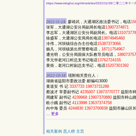
https://www.minghui.org/mh/articles/2022/11/29/二零
2022-11-24:
廖靖武，大通湖区政法委书记，电话
15
张军，大通湖公安分局副局长电话
13907374871
李志军，大通湖区公安分局副局长。电话
13107377
徐盛军，大通湖公安局局长电话
13874945460
冷伟，河坝镇综合办主任电话
15387373066
杨凡，河坝镇派出所警察电话，
18711754967
遭光明，公安分局国保大队教导员电话，
18807375
李元华老河口村总支书记电话
13762724155
黄俗，老河口村副总支书记，电话
15207301392
2022-10-18:
现附相关责任人：
湖南省益阳市委政法委 邮编413000
黄道安 书 记
3337733
19873731288
蔡波才 常委副书记
4235007
13973770777
益阳市梓
周建军 副书记
4239968
13907370880
益阳市梓山路
欧小娥 副书记
4113998
13637374758
向中海 委员
4244830
13973700838
益阳市赫山区长坡
...
更多
相关案例
恶人榜
主页