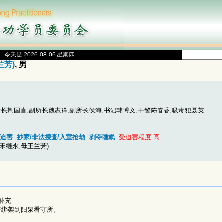
今天是 2026-08-06 星期四
兰芳)
, 男
长荆国喜,副所长魏志祥,副所长侯海,书记韩博文,干警陈春香,吸毒犯聂英
济迫害
抄家/非法搜查/入室抢劫
剥夺睡眠
受迫害程度:高
宋继永,母王兰芳)
补充
警绑架到阳泉看守所。