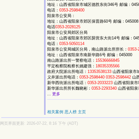
地址：山西省阳泉市城区德胜东街346号 邮编：0450
电话：
0353-2598400
阳泉市公安局：
地址：山西省阳泉市郊区保晋路60号 邮编：045008
电话
0353-2028125
阳泉市公安局郊区分局
地址：山西省阳泉市郊区荫营东大街14号 邮编：045
电话：
0353-5050114
阳泉市公安局城区分局，南山路派出所所长：
0353-
地址：山西省阳泉市南新华路6号 邮编：045000
南山路派出所一警察电话：
15536666845
平定检察院检察长姚建强：
18035335566
政府大院派出所电话：
13353538133
山西省阳泉市城
义井派出所电话：
0353-2598440
0353-2598442
山
新华西街派出所电话：
0353-2033223
山西省阳泉市
新华派出所所长魏晓彬：
0353-2293340
山西省阳泉
...
更多
相关案例
恶人榜
主页
网页界面更新: 2026-07-22, 8:16 下午 (ADT)