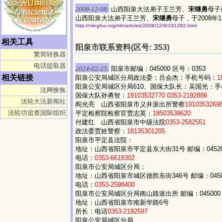
2008-12-08:
山西阳泉大法弟子王兰芳、
宋继勇
母子
山西阳泉大法弟子王兰芳、
宋继勇
母子，于2008
http://minghui.org/mh/articles/2008/12/8/191282.html
相关工具
阳泉市联系资料(区号: 353)
繁简转换器
电话提取器
2024-02-25:
阳泉市邮编：045000 区号：0353
相关链接
阳泉公安局城区分局政法委：吕会杰：手机号码：
1
阳泉公安局城区分局610、国保大队长：吴国光：
法网恢恢
国保大队孙勇智：
19103532770
0353-2192886
法轮大法新闻社
阎光亮 山西省阳泉市义井派出所警察
1910353269
法轮功追查国际组织
平定检察院检察官贾志英：
18503539620
付建红 山西省阳泉市中级法院
0353-2582551
政法委贾姓警察：
18135301205
阳泉市平定县法院：
地址：山西省阳泉市平定县东大街31号 邮编：0452
电话：
0353-6618302
阳泉市公安局城区分局：
地址：山西省阳泉市城区德胜东街346号 邮编：0450
电话：
0353-2598400
阳泉市公安局城区分局南山路派出所 邮编：045000
地址：山西省阳泉市南新华路6号
所长：电话
0353-2192597
阳泉公安局城区分局