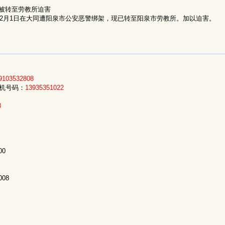
被转至劳教所迫害
年12月1日在大同遭阳泉市公安恶警绑架，现已转至阳泉市劳教所。加以迫害。
9103532808
手机号码：
13935351022
8
00
08