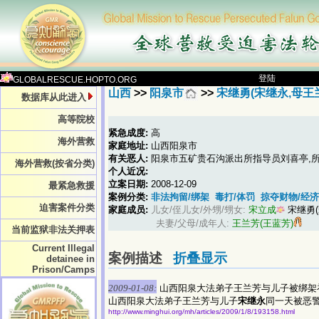
登陆
GLOBALRESCUE.HOPTO.ORG
山西
>>
阳泉市
>>
宋继勇(宋继永,母王
数据库从此进入
高等院校
紧急成度:
高
海外营救
家庭地址:
山西阳泉市
有关恶人:
阳泉市五矿贵石沟派出所指导员刘喜亭,所
海外营救(按省分类)
个人近况:
立案日期:
2008-12-09
最紧急救援
案例分类:
非法拘留/绑架
毒打/体罚
掠夺财物/经
迫害案件分类
家庭成员:
儿女/侄儿女/外甥/甥女:
宋立成
宋继勇(
夫妻/父母/成年人:
王兰芳(王蓝芳)
当前监狱非法关押表
Current Illegal
案例描述
折叠显示
detainee in
Prison/Camps
2009-01-08:
山西阳泉大法弟子王兰芳与儿子被绑架
山西阳泉大法弟子王兰芳与儿子
宋继永
同一天被恶
http://www.minghui.org/mh/articles/2009/1/8/193158.html