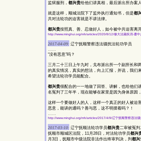
监狱服刑，
都兴贵
给他们讲真相，最后派出所办案
就是这样，顺城法院下了监外执行通知书，但是
都
共对法轮功的迫害就是不讲法律。
都兴贵
按照真、善、忍做好人，如今被中共迫害离
http://www.minghui.org/mh/articles/2020/8/12/修大法顽
2017-04-09:
辽宁抚顺警察违法骚扰法轮功学员
……
“没有恶意”吗？
三月二十三日上午九时，戈布派出所一个副所长和
的真实情况，真实的想法，向上汇报，并说，我们
希望法轮功学员能配合。
都兴贵
很配合的一一地做了回答、讲解，也给他们
名冤判了三年半，现在能够在家里是因为身体原因
这样一个要做好人的人，这样一个真正的好人被迫害
恶意，能讲的通吗？善与恶，这不明摆着吗？！
……
http://www.minghui.org/mh/articles/2017/4/9/辽宁抚顺警察
2017-03-10:
辽宁抚顺法轮功学员
都兴贵
二审被冤判
抚顺市顺城区法院，11月28日，对法轮功学员
都兴
月3日，抚顺市中级法院非法作出终审判决，判
都兴