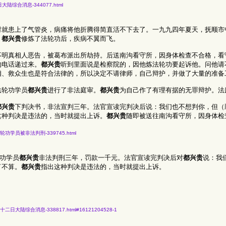
三月十日大陆综合消息-344077.html
时就患上了气管炎，病痛将他折腾得简直活不下去了。一九九四年夏天，抚顺市
，
都兴贵
修炼了法轮功后，疾病不翼而飞。
不明真相人恶告，被葛布派出所劫持。后送南沟看守所，因身体检查不合格，看
的电话递过来。
都兴贵
听到里面说是检察院的，因他炼法轮功要起诉他。问他请
相、救众生也是符合法律的，所以决定不请律师，自己辩护，并做了大量的准备
法轮功学员
都兴贵
进行了非法庭审。
都兴贵
为自己作了有理有据的无罪辩护。法
都兴贵
下判决书，非法宣判三年。法官宣读完判决后说：我们也不想判你，但（
这种判决是违法的，当时就提出上诉。
都兴贵
随即被送往南沟看守所，因身体检
顺市六名法轮功学员被非法判刑-339745.html
轮功学员
都兴贵
非法判刑三年，罚款一千元。法官宣读完判决后对
都兴贵
说：我
了不算。
都兴贵
指出这种判决是违法的，当时就提出上诉。
六年十二月十二日大陆综合消息-338817.html#16121204528-1