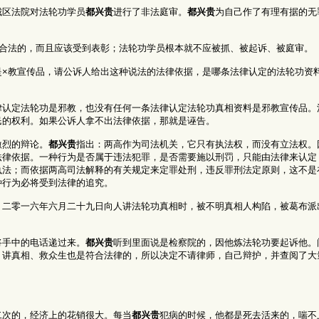
城区法院对法轮功学员
都兴贵
进行了非法庭审。
都兴贵
为自己作了有理有据的无
是合法的，而且应该受到表彰；法轮功学员根本就不应被抓、被起诉、被庭审。
是×教宣传品，请公诉人给出这种说法的法律依据，是哪条法律认定的法轮功资
律认定法轮功是邪教，也没有任何一条法律认定法轮功真相资料是邪教宣传品。
民的权利。如果公诉人拿不出法律依据，那就是诬告。
激烈的辩论。
都兴贵
指出：两高作为司法机关，它只有执法权，而没有立法权。
法律依据。一种行为是否属于违法犯罪，是否需要施以刑罚，只能由法律来认定
执法；而依据两高司法解释的有关规定来定罪处刑，违反罪刑法定原则，这不是
种行为必将受到法律的追究。
，二零一六年六月二十九日向人讲法轮功真相时，被不明真相人构陷，被葛布派
将手中的电话递过来。
都兴贵
听到里面说是检察院的，因他炼法轮功要起诉他。
，讲真相、救众生也是符合法律的，所以决定不请律师，自己辩护，并查阅了大
二次的，经济上的花销很大。每当
都兴贵
犯病的时候，他都是死去活来的，喘不