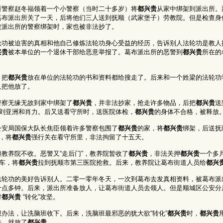
所警察赵冬福领着一个小警察（当时二十多岁）将
都兴贵
从家中绑架到派出所。
葛布派出所关了一天，后将他们三人送到抚顺（武家堡子）劳教院。但是检查身
被派出所的警察绑架时，家也被非法抄了。
功被迫害的真相和他自己修炼法轮功身心受益的经历，告诉别人法轮功是教人按
兴贵
被本单位的一个退休干部给恶意举报了。葛布派出所的恶警到
都兴贵
所在的
，把
都兴贵
放在单位的法轮功的书和资料都给搜走了。后来和一个姓梁的法轮功
又把他放了。
警察无缘无故到家中绑架了
都兴贵
，并非法抄家，抢走许多物品，后把
都兴贵
送
的刘亚洲和肖力。后又送看守所时，送医院体检，
都兴贵
的身体不合格，被释放
公安局国保大队长焦臣领着许多警察包围了
都兴贵
的家，将
都兴贵
绑架，后送抚
，将
都兴贵
强行关在看守所里，非法拘留了十五天。
教养院不收。恶警又“走后门”，教养院暂收了
都兴贵
，非法关押
都兴贵
一个多
护车，将
都兴贵
拉到抚顺市第三医院抢救。后来，教养院让葛布街道人员给
都兴
法轮功的美好告诉别人。二零一零年冬天，一次到葛布去发真相资料，被葛布派
十点多钟。后来，派出所准备放人，让葛布街道人员去领人。但是顺城区公安分
对
都兴贵
“转化”攻坚。
办法，让洗脑班收下。后来，洗脑班最邪恶的犹大欲“转化”
都兴贵
时，
都兴贵
法，就放了
都兴贵
。