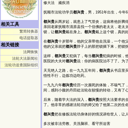
修大法 顽疾消
抚顺市法轮功学员
都兴贵
，男，1951年出生，今年6
都兴贵
从两岁起，就患上了气管炎，这病将他折腾
相关工具
亲回老家抚顺市清原县找一个信佛的老太太，老太
繁简转换器
锁，让
都兴贵
戴在身上。
都兴贵
戴上这个锁，真的
电话提取器
在
都兴贵
十岁那年，他的父亲带他去洗澡，一个他
相关链接
他的父亲就把
都兴贵
脖子上的那把锁摘下来，把锁
法网恢恢
这样，
都兴贵
又犯病了，每当
都兴贵
犯病的时候，
法轮大法新闻社
医院的大夫对
都兴贵
说：你的病医院治不了了。为
法轮功追查国际组织
天无绝人之路，在一九九五年间，
都兴贵
从书店里
悟性不行，边炼功边吃药。
一九九六年
都兴贵
经历一次濒死的体验，不喘气了
间，感到小腹的丹田处法轮在较慢的转动，又有了
后来，随着学大法的深入，
都兴贵
按照大法要求的
了。他非常的感谢法轮功的师父给了他第二次的生
都兴贵
把在修炼法轮功身体好的情况讲给世人，让
多次被非法劳教、关洗脑班、看守所迫害