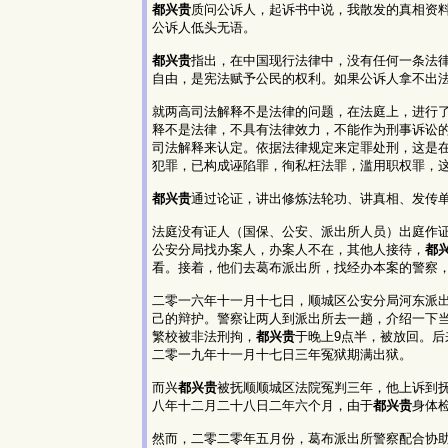
都兴贵
质问公诉人，起诉书中说，我散发的真相资料
公诉人低头无语。
都兴贵
指出，在中国现行法律中，没有任何一条法
自由，是宪法赋予公民的权利。如果公诉人拿不出
就两高司法解释不是法律的问题，在法庭上，进行
释不是法律，不具有法律效力，不能作为刑事诉讼
司法解释来认定。依据法律规定来定罪处刑，这是
犯罪，已构成诬陷罪，徇私枉法罪，滥用职权罪，
都兴贵
通过论证，讲出修炼法轮功、讲真相、发传
法庭没有证人（国保、公安、派出所人员）出庭作
公安分局找办案人，办案人不在，其他人接待，
都
看。接着，他们去葛布派出所，找经办本案的警察
二零一六年十一月十七日，顺城区公安分局河东派
己的辩护。警察让两人到派出所去一趟，介绍一下
繁校被非法刑拘，
都兴贵
于晚上9点半，被放回。
二零一九年十一月十七日三年冤狱期满出狱。
而兴
都兴贵
被抚顺顺城区法院冤判三年，他上诉到
八年十二月二十八日二年六个月，由于
都兴贵
身体
然而，二零二零年五月份，葛布派出所警察配合协