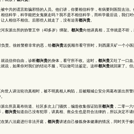
是被中共的谎言欺骗邪悟的人员。他们讲，你要相信科学，有病要到医院去治。
：相信科学，科学能把女鬼驱走吗？我不是不相信科学，而科学最后说，我们对
，让人相信不相信。后那些人就走了，没有迫害
都兴贵
。
河东派出所的协警王华（40多岁）绑架。
都兴贵
向他讲真相，王华就是不听，
察负责。徐姓警察非常的恶，给
都兴贵
送抚顺市看守所时，到西露天矿一个小医
，就说信仰自由，诊断
都兴贵
的身体，看守所不收。这时，
都兴贵
又吐了一口血
生就说，如果你对我们的结论不服，可以做司法鉴定。这样
都兴贵
就回家了。但
区向世人讲法轮功真相时，被不明真相人构陷，后被顺城公安分局葛布派出所警
中。
布派出所及葛布街道、社区多次上门骚扰，编造收集假证陷害
都兴贵
，二零一六
诉，
都兴贵
知道自己没有犯罪，讲真相、救众生也是符合法律的，所以决定不请
院在第八法庭进行非法开庭，
都兴贵
讲述自己修炼身体健康的情况，同时关于修