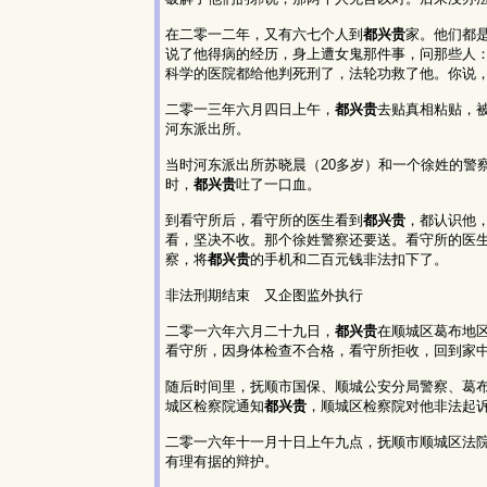
在二零一二年，又有六七个人到
都兴贵
家。他们都
说了他得病的经历，身上遭女鬼那件事，问那些人
科学的医院都给他判死刑了，法轮功救了他。你说
二零一三年六月四日上午，
都兴贵
去贴真相粘贴，被
河东派出所。
当时河东派出所苏晓晨（20多岁）和一个徐姓的警
时，
都兴贵
吐了一口血。
到看守所后，看守所的医生看到
都兴贵
，都认识他
看，坚决不收。那个徐姓警察还要送。看守所的医
察，将
都兴贵
的手机和二百元钱非法扣下了。
非法刑期结束 又企图监外执行
二零一六年六月二十九日，
都兴贵
在顺城区葛布地
看守所，因身体检查不合格，看守所拒收，回到家
随后时间里，抚顺市国保、顺城公安分局警察、葛
城区检察院通知
都兴贵
，顺城区检察院对他非法起
二零一六年十一月十日上午九点，抚顺市顺城区法
有理有据的辩护。