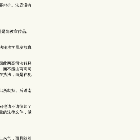
罪辩护。法庭没有
料是邪教宣传品。
法轮功学员发放真
因此两高司法解释
，而不能由两高司
在执法，而是在犯
出所劫持。后送南
问他请不请律师？
量的法律文件，做
上来气，而且随着