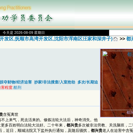
今天是 2026-08-09 星期日
开发区,抚顺市高湾开发区,沈阳市浑南区汪家和深井子)
>>
都
掠夺财物/经济迫害
抄家/非法搜查/入室抢劫
多次/长期迫
害程度:
酷刑
都
贵
含冤离世
喘不上来气，死去活来的。修炼法轮大法后，神奇消失。他
让更多百姓明白法轮大法好。二十年来，
都兴贵
多次被非法劳教、关洗脑班，二
结束后，近日，顺城法院又下监外执行通知，及随后骚扰，
都兴贵
老人在迫害中含