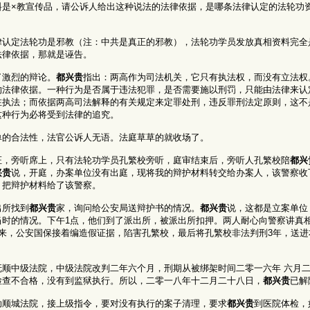
是×教宣传品，请公诉人给出这种说法的法律依据，是哪条法律认定的法轮功
律认定法轮功是邪教（注：中共是真正的邪教），法轮功学员发放真相资料完全
法律依据，那就是诬告。
了激烈的辩论。
都兴贵
指出：两高作为司法机关，它只有执法权，而没有立法权
的法律依据。一种行为是否属于违法犯罪，是否需要施以刑罚，只能由法律来认
在执法；而依据两高司法解释的有关规定来定罪处刑，违反罪刑法定原则，这不
这种行为必将受到法律的追究。
单的合法性，法官公诉人无语。法庭草草的就收场了。
证，旁听席上，只有法轮功学员孔繁校旁听，庭审结束后，旁听人孔繁校陪
都兴
兴贵
说，开庭，办案单位没有出庭，现将我的辩护材料转交给办案人，该警察收
，把辩护材料给了该警察。
出所找到
都兴贵
家，询问给公安局送辩护书的情况。
都兴贵
说，这都是立案单位
当时的情况。下午1点，他们到了派出所，被派出所扣押。两人耐心向警察讲真
后来，公安国保接着编造假证据，陷害孔繁校，最后将孔繁校非法判刑3年，送进
抚顺中级法院，中级法院改判二年六个月，刑期从被绑架时间二零一六年 六月
检查不合格，没有到监狱执行。所以，二零一八年十二月二十八日，
都兴贵
已解
助顺城法院，接上级指令，要对没有执行的案子清理，要求
都兴贵
到医院体检，