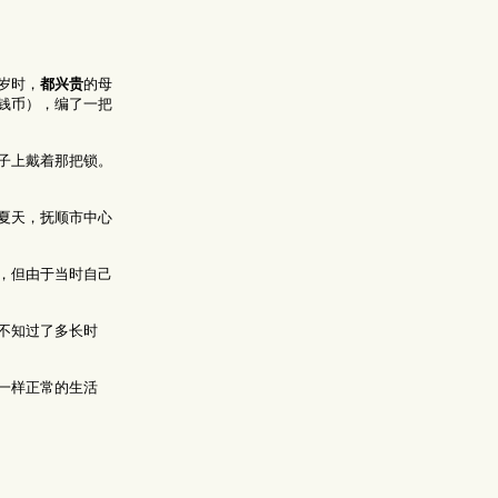
岁时，
都兴贵
的母
钱币），编了一把
子上戴着那把锁。
夏天，抚顺市中心
，但由于当时自己
不知过了多长时
一样正常的生活