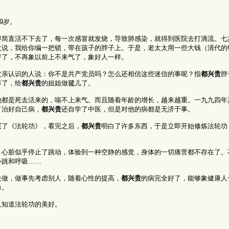
9岁。
得简直活不下去了，每一次感冒就发烧，导致肺感染，就得到医院去打滴流。七
太说，我给你编一把锁，带在孩子的脖子上。于是，老太太用一些大钱（清代的
好了，不再象以前上不来气了，象好人一样。
父亲认识的人说：你不是共产党员吗？怎么还相信这些迷信的事呢？指
都兴贵
脖
拆了，给
都兴贵
的姐姐做毽儿了。
他都是死去活来的，喘不上来气。而且随着年龄的增长，越来越重。一九九四年
了治好自己病，
都兴贵
还自学了中医，但是对他的病都是无济于事。
买了《法轮功》，看完之后，
都兴贵
明白了许多东西，于是立即开始修炼法轮功
，心脏似乎停止了跳动，体验到一种空静的感觉，身体的一切痛苦都不存在了。
心跳和呼吸……
去做，做事先考虑别人，随着心性的提高，
都兴贵
的病完全好了，能够象健康人
命。
人知道法轮功的美好。