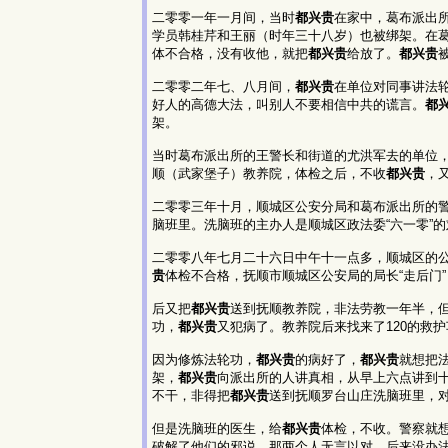
二零零一年一月间，当时
都兴贵
在家中，葛布派出
学员韩桂芹和王丽（时年三十八岁）也被绑架。在
体不合格，没有收他，就把
都兴贵
给放了。
都兴贵
二零零二年七、八月间，
都兴贵
在单位对同事讲法轮
好人的高德大法，叫别人不要相信中共的谎言。
都
架。
当时葛布派出所的王警长和街道的尤洪军去的单位
顺（武家堡子）教养院，体检之后，不收
都兴贵
，
二零零三年十月，顺城区公安分局和葛布派出所的
脑班里。洗脑班的主办人是顺城区政法委“六一零”
二零零八年七月二十六日中午十一点多，顺城区的
贵
体检不合格，抚顺市顺城区公安局的局长“走后门”
后又把
都兴贵
送到抚顺教养院，非法劳教一年半，但
功，
都兴贵
又犯病了。教养院后来找来了120的救
因为修炼法轮功，
都兴贵
的病好了，
都兴贵
就想把
架，
都兴贵
向派出所的人讲真相，从早上六点讲到
不干，非得把
都兴贵
送到抚顺罗台山庄洗脑班里，
但是洗脑班的医生，给
都兴贵
体检，不收。警察就想
破解了他们的邪说，那两个人无言以对。后来没办