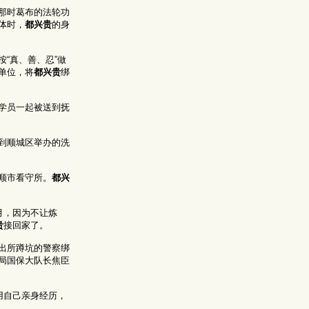
那时葛布的法轮功
体时，
都兴贵
的身
“真、善、忍”做
单位，将
都兴贵
绑
学员一起被送到抚
到顺城区举办的洗
。
顺市看守所。
都兴
月，因为不让炼
贵
接回家了。
出所蹲坑的警察绑
局国保大队长焦臣
用自己亲身经历，