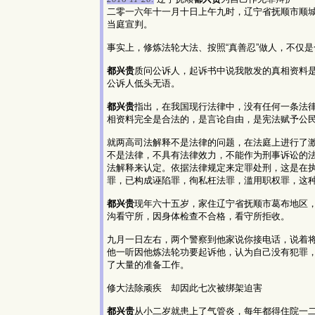
二零一六年十一月十日上午九时，辽宁省抚顺市顺
当庭宣判。
事实上，修炼法轮大法、按照“真善忍”做人，不仅
都兴贵
质问公诉人，起诉书中说我散发的真相资料
公诉人低头无语。
都兴贵
指出，在我国现行法律中，没有任何一条法
相资料完全是合法的，是言论自由，是宪法赋予公
就两高司法解释不是法律的问题，在法庭上进行了
不是法律，不具有法律效力，不能作为刑事诉讼的
法解释来认定。依据法律规定来定罪处刑，这是在
罪，已构成诬陷罪，徇私枉法罪，滥用职权罪，这
都兴贵
现年六十五岁，家住辽宁省抚顺市葛布地区
沟看守所，因身体检查不合格，看守所拒收。
九月一日左右，两个警察到他家说你接电话，说着
他一听因他炼法轮功要起诉他，认为自己没有犯罪
了大量的准备工作。
修大法除顽疾 却因此七次被绑架迫害
都兴贵
从小二岁就患上了气管炎，每年都得住院一