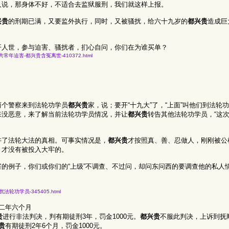
人说，那身体不好，不适合去监狱服刑，我们就这样上报。
兴贵
的刑期已满，又要监外执行，同时，又被骚扰，给六十九岁的
都兴贵
造成巨
开人世，参与迫害、骚扰者，扪心自问，你们在为谁买单？
疾消-遭中共常年迫害-都兴贵含冤离世-410372.html
两个警察来到法轮功学员
都兴贵
家，说；要开“十九大”了，“上面”叫他们到法轮
来没恶意，来了解当前法轮功学员情况，并让
都兴贵
转告其他法轮功学员，“这次
讲了法轮大法的真相。可事实情况是，
都兴贵
才按照真、善、忍做人，刚刚被公
，才没有被投入大牢的。
的例子，你们或你们的“上级”不调查、不过问，却问东问西的要调查他的私人
违法骚扰法轮功学员-345405.html
二年六个月
贵
进行非法判决，判有期徒刑3年，罚金1000元。
都兴贵
不服此判决，上诉到抚
贵
有期徒刑2年6个月，罚金1000元。