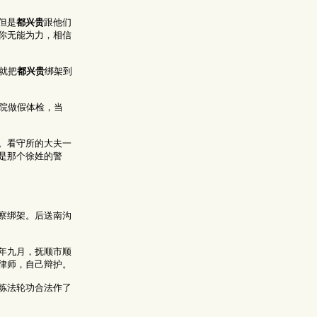
但是
都兴贵
跟他们
你无能为力，相信
就把
都兴贵
绑架到
院做假体检，当
。看守所的大夫一
是那个徐姓的警
察绑架。后送南沟
年九月，抚顺市顺
律师，自己辩护。
炼法轮功合法作了