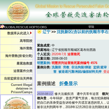
登陆
GLOBALRESCUE.HOPTO.ORG
辽宁
>>
沈抚新区(含以前的抚顺市李石
数据库从此进入
高等院校
紧急成度:
中
海外营救
家庭地址:
辽宁省抚顺市顺城区葛布街西路
个人近况:
2020年7月
迫害致死
海外营救(按省分类)
立案日期:
2008-08-03
明慧案例
:
明慧所列迫害致死案例编号 4576
最紧急救援
案例分类:
洗脑班
劳教
非法拘留/绑架
监狱/庭审
迫害案件分类
害
被造谣污蔑/构陷/编假材料关押
受迫
当前监狱非法关押表
案例描述
折叠显示
Current Illegal
detainee in
Prison/Camps
2020-08-12:
修大法顽疾消 遭中共常年迫害
都兴
都兴贵
，今年69岁，曾患严重气管炎，每次犯病都
把自己的亲身受益告诉给被中共谎言迷惑的世人，
被非法判刑两年半，2018年12月28日非法刑期