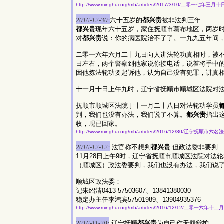
http://www.minghui.org/mh/articles/2017/3/10/二零一七年
2016-12-30:
六十五岁的
都兴贵
被非法判三年
都兴贵
现年六十五岁，家住抚顺市葛布地区，两岁
对
都兴贵
说：你的病医院治不了了。一九九五年间
二零一六年六月二十九日向人讲法轮功真相时，被
日左右，两个警察到他家说你接电话，说着将手中
因他炼法轮功要起诉他，认为自己没有犯罪，讲真
十一月十日上午九时，辽宁省抚顺市顺城区法院对
抚顺市顺城区法院于十一月二十八日对法轮功学员
判，我们也没有办法，我们说了不算。
都兴贵
指出
收，现已回家。
http://www.minghui.org/mh/articles/2016/12/30/辽宁抚
2016-12-12:
法官称不想判
都兴贵
但政法委非要判
11月28日上午9时，辽宁省抚顺市顺城区法院对法
（顺城区）政法委要判，我们也没有办法，我们说
顺城区政法委：
记朱绍清0413-57503607、13841380030
稳定办主任李鸿宾57501989、13904935376
http://www.minghui.org/mh/articles/2016/12/12/二零一
2016-11-20:
辽宁抚顺
都兴贵
为自己作无罪辩护