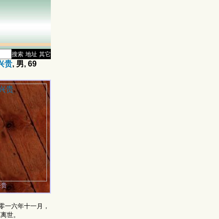
搜索
地址
其它
兴贵
, 男, 69
兴贵
零一六年十一月，
冤离世。