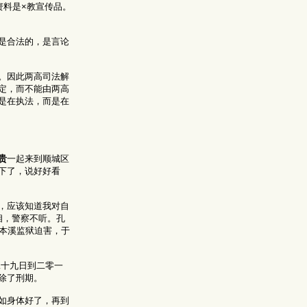
资料是×教宣传品。
是合法的，是言论
。因此两高司法解
定，而不能由两高
是在执法，而是在
贵
一起来到顺城区
下了，说好好看
，应该知道我对自
相，警察不听。孔
本溪监狱迫害，于
二十九日到二零一
除了刑期。
如身体好了，再到