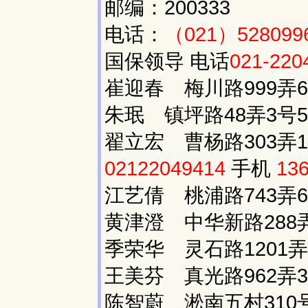
邮编：200333
电话：
（021）528099
国保领导 电话
021-220
崔迎春 梅川路999弄6
朱珉 镇坪路48弄3号
翟立宏 曹杨路303弄1
02122049414
手机
13
江艺倩 桃浦路743弄6
黄津澄 中华新路288弄
季荣华 灵石路1201弄
王美芬 真光路962弄3
陈智蔚 淞南五村310号