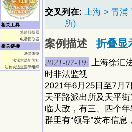
交叉列在:
上海 > 青
所)
相关工具
繁简转换器
电话提取器
案例描述
折叠显
相关链接
法网恢恢
上海徐汇法
法轮大法新闻社
2021-07-19:
法轮功追查国际组织
时非法监视
2021年6月25日至
天平路派出所及天平街
临大敌，有三、四个年
群里有“领导”发布信