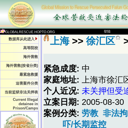
登陆
GLOBALRESCUE.HOPTO.ORG
上海
>>
徐汇区
数据库从此进入
高等院校
海外营救
海外营救(按省分类)
紧急成度:
中
最紧急救援
家庭地址:
上海市徐汇
迫害案件分类
个人近况:
未关押但受
当前监狱非法关押表
Current Illegal
立案日期:
2005-08-30
detainee in
Prison/Camps
案例分类:
劳教
非法拘
吓/长期监控