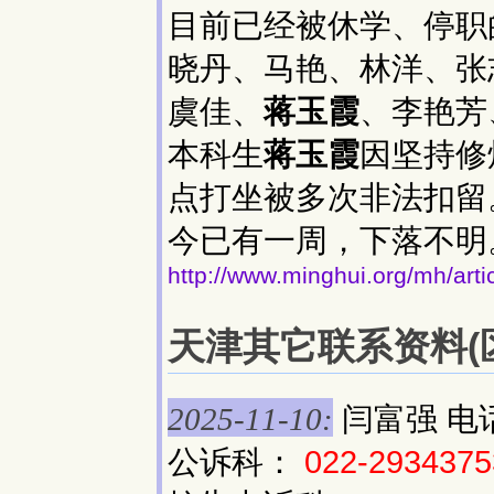
目前已经被休学、停职
晓丹、马艳、林洋、张
虞佳、
蒋玉霞
、李艳芳
本科生
蒋玉霞
因坚持修
点打坐被多次非法扣留
今已有一周，下落不明
http://www.minghui.org/mh/arti
天津其它联系资料(区号
闫富强 电
2025-11-10:
公诉科：
022-2934375