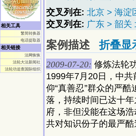
交叉列在:
北京 > 海
交叉列在:
广东 > 韶关
相关工具
繁简转换器
电话提取器
案例描述
折叠显
相关链接
法网恢恢
修炼法轮
法轮大法新闻社
2009-07-20:
法轮功追查国际组织
1999年7月20日，
仰“真善忍”群众的严
落，持续时间已达十年
府，非但没能在这场浩
共对知识份子的最严酷