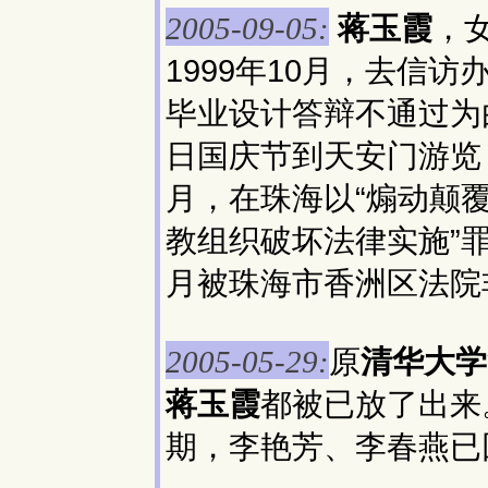
蒋玉霞
，女
2005-09-05:
1999年10月，去信
毕业设计答辩不通过为由
日国庆节到天安门游览，
月，在珠海以“煽动颠
教组织破坏法律实施”罪
月被珠海市香洲区法院
原
清华大学
2005-05-29:
蒋玉霞
都被已放了出来
期，李艳芳、李春燕已