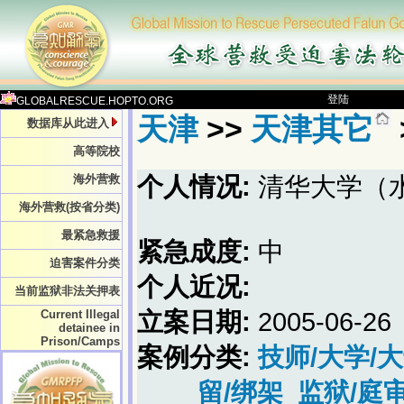
登陆
GLOBALRESCUE.HOPTO.ORG
天津
>>
天津其它
数据库从此进入
高等院校
海外营救
个人情况:
清华大学（
海外营救(按省分类)
最紧急救援
紧急成度:
中
迫害案件分类
个人近况:
当前监狱非法关押表
Current Illegal
立案日期:
2005-06-26
detainee in
Prison/Camps
案例分类:
技师/大学/
留/绑架
监狱/庭