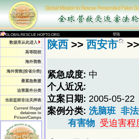
登陆
GLOBALRESCUE.HOPTO.ORG
陕西
>>
西安市
>
数据库从此进入
高等院校
海外营救
海外营救(按省分类)
紧急成度:
中
最紧急救援
个人近况:
迫害案件分类
立案日期:
2005-05-22
当前监狱非法关押表
Current Illegal
案例分类:
洗脑班
非法
detainee in
Prison/Camps
有害物
受迫害程