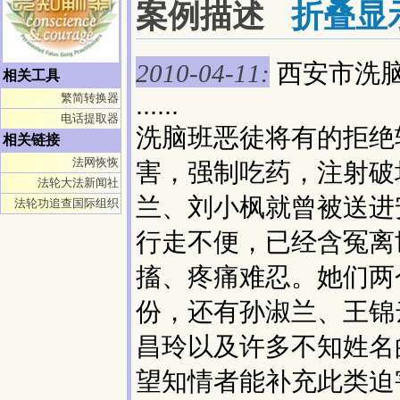
案例描述
折叠显
西安市洗
2010-04-11:
相关工具
......
繁简转换器
电话提取器
洗脑班恶徒将有的拒绝
相关链接
法网恢恢
害，强制吃药，注射破
法轮大法新闻社
兰、刘小枫就曾被送进
法轮功追查国际组织
行走不便，已经含冤离
搐、疼痛难忍。她们两
份，还有孙淑兰、王锦
昌玲以及许多不知姓名
望知情者能补充此类迫