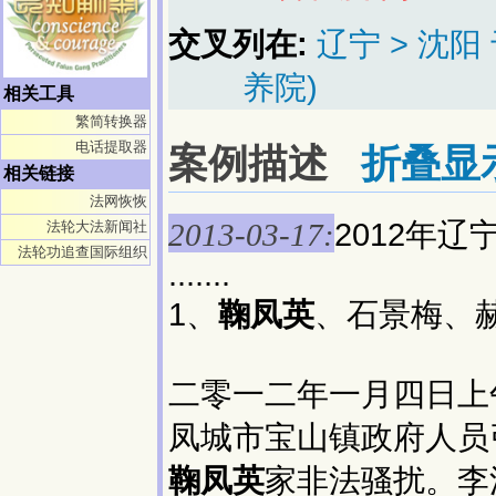
交叉列在:
辽宁 > 沈
养院)
相关工具
繁简转换器
电话提取器
案例描述
折叠显
相关链接
法网恢恢
2012年
法轮大法新闻社
2013-03-17:
法轮功追查国际组织
.......
1、
鞠凤英
、石景梅、
二零一二年一月四日上
凤城市宝山镇政府人员
鞠凤英
家非法骚扰。李