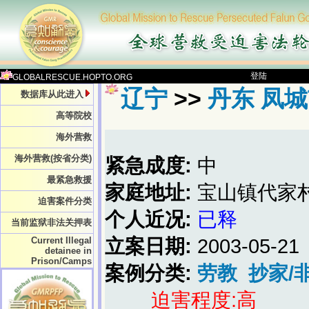
登陆
GLOBALRESCUE.HOPTO.ORG
辽宁
>>
丹东 凤
数据库从此进入
高等院校
海外营救
海外营救(按省分类)
紧急成度:
中
最紧急救援
家庭地址:
宝山镇代家
迫害案件分类
个人近况:
已释
当前监狱非法关押表
Current Illegal
立案日期:
2003-05-21
detainee in
Prison/Camps
案例分类:
劳教
抄家/
迫害程度:高