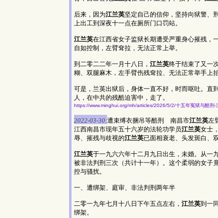
后来，因为
江兰英
坚定自己的信仰，坚持向狱警、
上出工到深夜十一点在厕所门口罚站。
江兰英
在江西省女子监狱长期遭受严重身心摧残，
自如控制，左臂耷拉，无法正常上举。
到二零二二年一月十八日，
江兰英
终于结束了又一
糊、双腿麻木，左手臂伤残耷拉、无法正常举手上
可是，兰英出狱后，身体一直不好，时而呕吐。直
人，在中共的残酷迫害中，走了。
https://www.minghui.org/mh/articles/2026/5/2/十五年
2022-03-30:
遭束缚衣捆吊等酷刑 南昌市
江兰英
左
江西南昌市现年五十六岁的法轮功学员
江兰英
女士
辱、摧残与歧视的
江兰英
已面相衰老、头发斑白、
江兰英
于一九六六年十二月九日出生，未婚。从一九
被非法判刑三次（共计十一年）。这个柔弱的女子竟
控与骚扰。
一、遭绑架、庭审、非法判刑两年半
二零一九年七月十八日下午五点左右，
江兰英
到一
绑架。