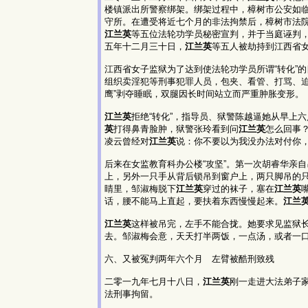
楼镇派出所警察绑架。绑架过程中，樟树市公安如
守所。在遭受将近七个月的非法拘禁后，樟树市法
江兰英
等五位法轮功学员秘密宣判，并于当庭诬判
五年十二月三十日，
江兰英
等五人被劫持到江西省
江西省女子监狱为了达到使法轮功学员所谓“转化”
组织卖淫犯等刑事犯罪人员，包夹、看管、打骂、
鹰”剥夺睡眠，双腿因长时间站立而严重肿胀变形。
江兰英
拒绝“转化”，指导员、狱警陈越逼她从早上
英
打得鼻青脸肿，狱警张玲看到问
江兰英
怎么回事
凌云曾经对
江兰英
说：你不要以为我没办法对付你
后来在女监教育科办公楼“攻坚”。第一次胡睿华亲自
上，另外一只手从背后锁吊到窗户上，两只脚吊的
睛里，邹淑梅脱下
江兰英
穿过的袜子，塞在
江兰英
话，腰不能马上直起，要扶着东西慢慢起来。
江兰
江兰英
这样被吊完，左手不能合拢。她要求见监狱
去。邹淑梅会意，天天打半两饭，一点汤，或者一
六、又被冤判两年六个月 左臂被酷刑致残
二零一九年七月十八日，
江兰英
刚一走进大法弟子
法刑事拘留。