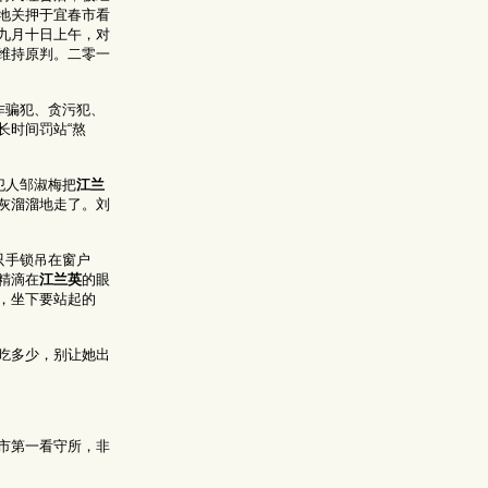
地关押于宜春市看
九月十日上午，对
维持原判。二零一
诈骗犯、贪污犯、
长时间罚站“熬
犯人邹淑梅把
江兰
灰溜溜地走了。刘
只手锁吊在窗户
精滴在
江兰英
的眼
，坐下要站起的
吃多少，别让她出
市第一看守所，非