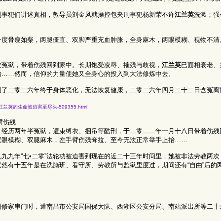
刑事犯们讲述真相，教导员刘金凤就操控包夹刑事犯杨新荣不许
江兰英
洗漱；强
一度骨瘦如柴，两腿僵直、双脚严重充血肿胀，全身麻木，两眼模糊、视物不清
次冤狱，带着伤残回到家中。长期饱受凌辱、摧残与歧视，
江兰英
已面相衰老、
抬……然而，信仰的力量使她又全身心的投入到大法修炼中去。
到了二零二六年终于身体恶化，无法恢复健康，二零二六年四月二十二日含冤离
冤狱与酷刑-江兰英的生命被迫害至尽头-509355.html
臂伤残
，经历两年半冤狱，遭束缚衣、捆吊等酷刑，于二零二二年一月十八日带着伤残
双眼模糊、双腿麻木，左手臂伤残耷拉、至今无法正常举手上抬……
九九年“七•二零”法轮功被迫害到现在的近二十三年时间里，她被非法劳教两
然有十五年是在洗脑班、看守所、劳教所与监狱里度过，期间还有“自由”后的
同修家串门时，遭南昌市公安局国保大队、西湖区公安分局、南站派出所等二十