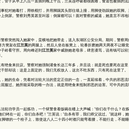
食，管子从早上八点一直插到晚上十点，兰英连呼吸都很困难，食道也被插的流
刑事犯对她毒打，用铁棍打，并用脚踢其头部往墙上撞，用脚使劲踩她的双脚。
身上倒尿。警察刘秀英甚至叫嚣：倒屎都可以！面对警察的威逼，她直言不讳地
所警察突然闯入她家中，蛮横地把她带走，送入东湖区公安分局。期间，警察周
将方凳架在
江兰英
的两腿上，然后人坐在板凳上，轮番折磨她两天两夜不让睡觉
沙子岭看守所。周向峰还到
江兰英
家中威胁她老母亲，肆意谩骂，说有钱可以轻
年。
只有绝食来抗议。警察对她强制灌食长达三年多，并且说：就是死也要死在这里
院干部却说：这是上面定的，我们无权放人，这次不吃东西，只有死在这里了。
久，她的生命，凭着对法轮大法的坚定正信的一念，一直延续着，中共的邪恶流
未屈服过。她所能采取的唯一办法，就是用绝食来抵制邪恶的迫害。可中共的流
名法轮功学员一起炼功，一个狱警拿着饭碗在楼上大声喊：“你们在干什么？在炼
她们铐在一起，你们自杀吧！”兰英说：“自杀有罪，我们师父说过。”就这样，
在脚镣的一个栓子上，致使这八人二十四小时都只能弯着腰，不能行走，不能