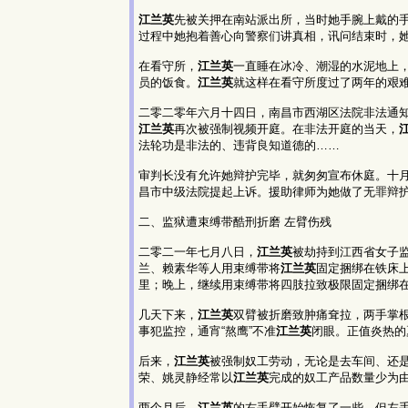
江兰英
先被关押在南站派出所，当时她手腕上戴的
过程中她抱着善心向警察们讲真相，讯问结束时，
在看守所，
江兰英
一直睡在冰冷、潮湿的水泥地上
员的饭食。
江兰英
就这样在看守所度过了两年的艰
二零二零年六月十四日，南昌市西湖区法院非法通
江兰英
再次被强制视频开庭。在非法开庭的当天，
法轮功是非法的、违背良知道德的……
审判长没有允许她辩护完毕，就匆匆宣布休庭。十
昌市中级法院提起上诉。援助律师为她做了无罪辩
二、监狱遭束缚带酷刑折磨 左臂伤残
二零二一年七月八日，
江兰英
被劫持到江西省女子
兰、赖素华等人用束缚带将
江兰英
固定捆绑在铁床
里；晚上，继续用束缚带将四肢拉致极限固定捆绑
几天下来，
江兰英
双臂被折磨致肿痛耷拉，两手掌
事犯监控，通宵“熬鹰”不准
江兰英
闭眼。正值炎热的
后来，
江兰英
被强制奴工劳动，无论是去车间、还
荣、姚灵静经常以
江兰英
完成的奴工产品数量少为
两个月后，
江兰英
的右手臂开始恢复了一些，但左