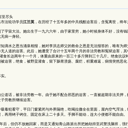
害至尽头
昌市法轮功学员
江兰英
，在历经了十五年多的中共残酷迫害后，含冤离世，终年
到了宇宙大法。她出生于一九六六年，由于家里穷，她小时候身体不好，没有钱
此无病一身轻。
深知滴水之恩当涌泉相报，她对李洪志师父的救命之恩是无法报答的，唯有为师
惨无人道的迫害。此后，她遭受了合计十五年两个月的非法劳教和冤狱迫害，其
蛮灌食长达两年十一个月，体重由原来的一百三十多斤降到三十几斤。绝食抗议
期被迫害，绝食，被野蛮灌食，留下肠胃溃疡、腐烂，积重难返，病情突然恶化
事实。
句公道话，被非法劳教一年。由于她不配合邪恶的迫害，一直被超期非法关押，
女子劳教所继续迫害。
个吸毒犯看守，平日门窗紧闭与外界隔绝，吃喝拉撒全在里面，屋内空气浑浊，
限，再用铐子铐住、固定在床上二十多天。手脚不能动，连大小便都不能自由。
两年后，但仍不放她回家，而是又通知青山路派出所把她劫持至武警洗脑班，强