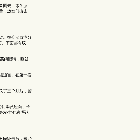
要同去。寒冬腊
后，放她们出去
架。在公安西湖分
面、下面都有双
英
闭眼睛，睡就
续迫害。在第一看
关了三个月后，警
轮功学员碰面，长
发生“包夹”恶人
村民诬告后，被经