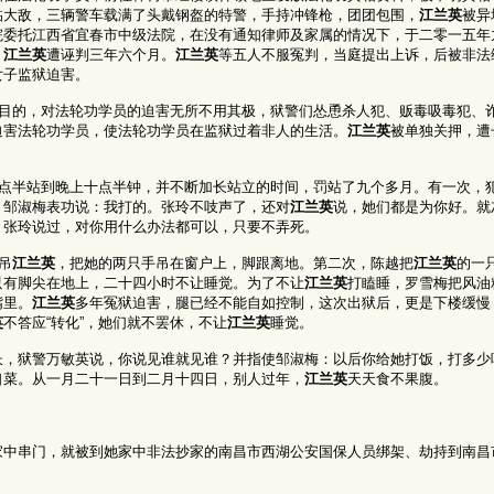
临大敌，三辆警车载满了头戴钢盔的特警，手持冲锋枪，团团包围，
江兰英
被异
院委托江西省宜春市中级法院，在没有通知律师及家属的情况下，于二零一五年
，
江兰英
遭诬判三年六个月。
江兰英
等五人不服冤判，当庭提出上诉，后被非法
女子监狱迫害。
的目的，对法轮功学员的迫害无所不用其极，狱警们怂恿杀人犯、贩毒吸毒犯、
迫害法轮功学员，使法轮功学员在监狱过着非人的生活。
江兰英
被单独关押，遭
六点半站到晚上十点半钟，并不断加长站立的时间，罚站了九个多月。有一次，
？邹淑梅表功说：我打的。张玲不吱声了，还对
江兰英
说，她们都是为你好。就
，张玲说过，对你用什么办法都可以，只要不弄死。
吊
江兰英
，把她的两只手吊在窗户上，脚跟离地。第二次，陈越把
江兰英
的一
只有脚尖在地上，二十四小时不让睡觉。为了不让
江兰英
打瞌睡，罗雪梅把风油
嘴里。
江兰英
多年冤狱迫害，腿已经不能自如控制，这次出狱后，更是下楼缓慢
英
不答应“转化”，她们就不罢休，不让
江兰英
睡觉。
长，狱警万敏英说，你说见谁就见谁？并指使邹淑梅：以后你给她打饭，打多少
口菜。从一月二十一日到二月十四日，别人过年，
江兰英
天天食不果腹。
家中串门，就被到她家中非法抄家的南昌市西湖公安国保人员绑架、劫持到南昌