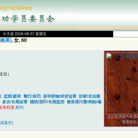
今天是 2026-08-07 星期五
南英)
, 女, 60
主任）
架
监狱/庭审
毒打/体罚
掠夺财物/经济迫害
抄家/非法搜
多次/长期迫害
骚扰/恐吓/长期监控
被造谣污蔑/构陷/编
迫害程度:
酷刑
江兰英历经九年苦
母亲控告
子戒毒所)