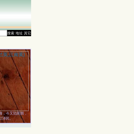
搜索
地址
其它
难，今又陷囹圄，
江泽民。