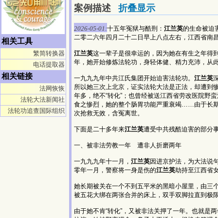
案例描述
折叠显示
2026-05-01:
十五年冤狱与酷刑：
江兰英
的生命被迫
二零二六年四月二十二日早上八点左右，江西省南
相关工具
繁简转换器
江兰英
这一辈子是很幸运的，因为她在有生之年得
年，她开始修炼法轮功，身轻体健、精力充沛，从
电话提取器
相关链接
一九九九年中共江氏集团开始迫害法轮功。
江兰英
所以她三次上北京，证实法轮大法是正法，却遭到
法网恢恢
年多，绝不“转化”；也曾经被送江西省劳改医院野
法轮大法新闻社
食之惨烈，她的整个肠胃功能严重衰竭……由于长
法轮功追查国际组织
次抢救无效，含冤离世。
下面是二十多年来
江兰英
遭受中共残酷迫害的部分
一、被非法劳教一年 遭非人折磨两年
一九九九年十一月，
江兰英
因进京护法，为大法说
零年一月，警察将一身是伤的
江兰英
劫持至江西省
她长期被关在一个不到五平米的黑暗小屋里，由三
被五花大绑在两张合并的床上，双手双脚拉直到极
由于她不肯“转化”，又被非法关押了一年。也就是