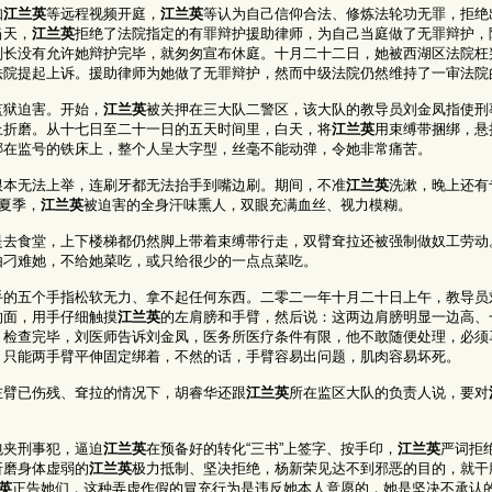
知
江兰英
等远程视频开庭，
江兰英
等认为自己信仰合法、修炼法轮功无罪，拒绝
当天，
江兰英
拒绝了法院指定的有罪辩护援助律师，为自己当庭做了无罪辩护，
判长没有允许她辩护完毕，就匆匆宣布休庭。十月二十二日，她被西湖区法院枉
法院提起上诉。援助律师为她做了无罪辩护，然而中级法院仍然维持了一审法院
监狱迫害。开始，
江兰英
被关押在三大队二警区，该大队的教导员刘金凤指使刑
上折磨。从十七日至二十一日的五天时间里，白天，将
江兰英
用束缚带捆绑，悬
绑在监号的铁床上，整个人呈大字型，丝毫不能动弹，令她非常痛苦。
根本无法上举，连刷牙都无法抬手到嘴边刷。期间，不准
江兰英
洗漱，晚上还有
夏季，
江兰英
被迫害的全身汗味熏人，双眼充满血丝、视力模糊。
是去食堂，上下楼梯都仍然脚上带着束缚带行走，双臂耷拉还被强制做奴工劳动
由刁难她，不给她菜吃，或只给很少的一点点菜吃。
手的五个手指松软无力、拿不起任何东西。二零二一年十月二十日上午，教导员
的面，用手仔细触摸
江兰英
的左肩膀和手臂，然后说：这两边肩膀明显一边高、
。检查完毕，刘医师告诉刘金凤，医务所医疗条件有限，他不敢随便处理，必须
、只能两手臂平伸固定绑着，不然的话，手臂容易出问题，肌肉容易坏死。
左臂已伤残、耷拉的情况下，胡睿华还跟
江兰英
所在监区大队的负责人说，要对
包夹刑事犯，逼迫
江兰英
在预备好的转化“三书”上签字、按手印，
江兰英
严词拒
折磨身体虚弱的
江兰英
极力抵制、坚决拒绝，杨新荣见达不到邪恶的目的，就干
英
正告她们，这种弄虚作假的冒充行为是违反她本人意愿的，她是坚决不承认