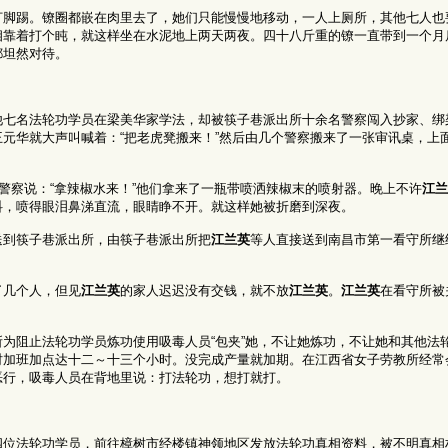
打脚踢。镣圈都嵌在肉里去了，她们只能慢慢地移动，一人上厕所，其他七人也
相靠着打个盹，就这样坐在水泥地上两天两夜。四十八斤重的镣一直带到一个月
都坦然对待。
他七名法轮功学员在梁美华家学法，却被筷子巷派出所十余名警察闯入抄家、绑
元华就大声叫喊着：“把老虎凳搬来！”然后由几个警察搬来了一张审讯桌，上
。
个警察说：“拿辣椒水来！”他们拿来了一瓶带喷洒辣椒末的喷射器。晚上不许
江兰
抖，喷得眼泪鼻涕直流，眼睛睁不开。就这样她被折磨到深夜。
送到筷子巷派出所，由筷子巷派出所把
江兰英
等人直接送到南昌市第一看守所继
了几个人，但见
江兰英
的家人迟迟没有交钱，就不放
江兰英
。
江兰英
在看守所被
为阻止法轮功学员炼功使用吸毒人员“包夹”她，不让她炼功，不让她和其他法
加班加点达十二～十三个小时。没完成产量就加期。在江西省女子劳教所经常会
恶行，吸毒人员在背地里说：打法轮功，想打就打。
四位法轮功学员，前往樟树市经楼镇神领地区发放法轮功真相资料，被不明真相