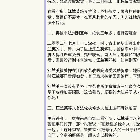
抗议，她被野蛮灌食，鼻子上再插上一根橡皮管灌
在看守所，
江兰英
绝食抗议，坚持炼功，警察指使
紫，警察仍不罢休，在寒风刺骨的冬天，叫人往她
决不转化。
二、再被非法判刑五年，绝食三年多，遭野蛮灌食
二零零二年七月十一日深夜一时，青山路塘山派出
兰英
的手、臂。为了阻止
江兰英
炼功，警察李××则
脚大拇趾严重受伤，指甲脱落。两天后，她被转到
后，家属没得到任何通知，
江兰英
即被非法判刑五
江兰英
被关押在江西省劳改医院遭受残酷折磨，她
时
江兰英
已骨瘦如柴，其母恳求接她回家治疗，医
江兰英
一直没有妥协，在劳改所绝食抗议三年多之
尽了各种迫害招数，这位善良、坚强的大法弟子从
你死！
三、
江兰英
等八名法轮功修炼人被上连环脚镣迫害
更有甚者，一次在南昌市第三看守所，
江兰英
与八
警把牢门打开，那个狱警说：“把最重的镣拿来，把
一起，上连环脚镣。警察孟××把每个人的一只手铐
自理，全身的疼痛是一般人难以想象的。