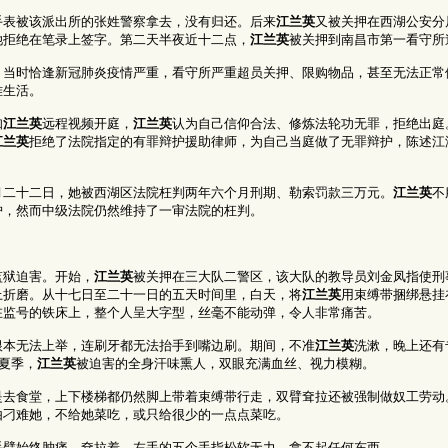
手表被该派出所的张姓警察拿去，没有归还。后来
江兰英
又被关押在西湖公安分
她拒绝在笔录上签字。第二天半夜近十二点，
江兰英
被关押到南昌市第一看守所
，当时恰逢新冠肺炎疫情严重，看守所严重超员关押、限购物品，甚至无法正常
难生活。
知
江兰英
远程视频开庭，
江兰英
认为自己信仰合法、修炼法轮功无罪，拒绝出庭
江兰英
拒绝了法院指定的有罪辩护援助律师，为自己当庭做了无罪辩护，陈述江
月二十二日，她被西湖区法院枉判两年六个月刑期、勒索罚款三万元。
江兰英
不
护，然而中级法院仍然维持了一审法院的枉判。
监狱迫害。开始，
江兰英
被关押在三大队二警区，该大队的教导员刘金凤指使刑
上折磨。从十七日至二十一日的五天时间里，白天，将
江兰英
用束缚带捆绑悬挂
在监号的铁床上，整个人呈大字型，丝毫不能动弹，令人非常痛苦。
根本无法上举，连刷牙都无法抬手到嘴边刷。期间，不准
江兰英
洗漱，晚上还有
夏季，
江兰英
被迫害的全身汗味熏人，双眼充满血丝、视力模糊。
是去食堂，上下楼梯都仍然脚上带着束缚带行走，双臂耷拉还被强制做奴工劳动
由刁难她，不给她菜吃，或只给很少的一点点菜吃。
手臂始终肿痛、耷拉着，左手的五个手指松软无力、拿不起任何东西。