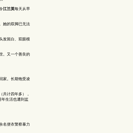
令
江兰英
每天从早
。她的双脚已无法
头发斑白、双眼模
世。又一个善良的
回家。长期饱受凌
次（共计四年多），
两年生活也遭到监
余名便衣警察暴力