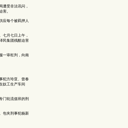
局遭受非法讯问，
迫害。
供应每个被羁押人
。七月七日上午，
泽民集团残酷迫害
服一审枉判，向南
事犯方玲亚、曾春
在奴工生产车间
专门轮流值班的刑
。包夹刑事犯杨新