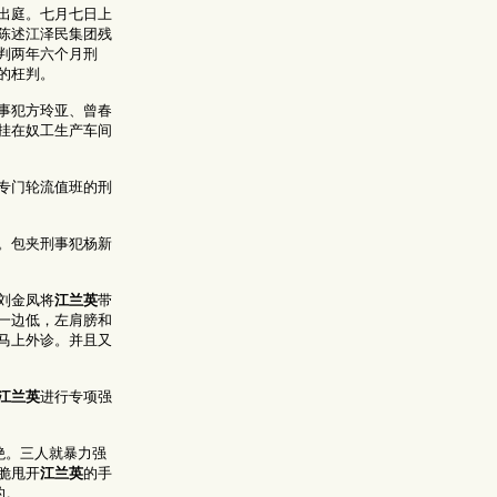
出庭。七月七日上
陈述江泽民集团残
判两年六个月刑
的枉判。
事犯方玲亚、曾春
挂在奴工生产车间
专门轮流值班的刑
。包夹刑事犯杨新
刘金凤将
江兰英
带
一边低，左肩膀和
马上外诊。并且又
江兰英
进行专项强
绝。三人就暴力强
脆甩开
江兰英
的手
的。