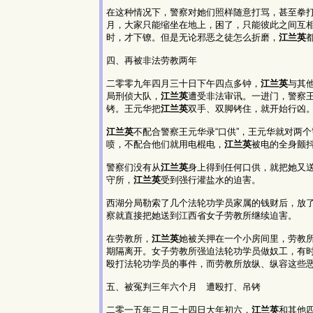
在这种情况下，警察对她们照样随意打骂，甚至拳
月，大家只能缩坐在地上，困了，只能彼此之间互
时，才下镣。但是无论邪恶之徒怎么折磨，
江兰英
四、再被非法劳教两年
二零零九年四月三十日下午四点多钟，
江兰英
与其
局刑侦大队，
江兰英
遭受非法审讯。一进门，警察王
铐。王元华把
江兰英
双手、双脚铐住，就开始行凶
江兰英
不配合警察王元华录“口供”，王元华就对两
喷，不配合他们就用电棍电，
江兰英
被电的全身颤
警察们没有从
江兰英
身上得到任何口供，就把她又
守所，
江兰英
受到强行灌盐水的迫害。
西湖分局勒索了几个法轮功学员家属的钱财后，放
察就直接把她送到江西省女子劳教所继续迫害。
在劳教所，
江兰英
她被关押在一个小房间里，劳教所
期隔离开。女子劳教所强迫法轮功学员做奴工，有时
殴打法轮功学员的事件，而劳教所放纵、纵容这些
五、被冤判三年六个月 遭殴打、吊铐
二零一五年二月二十四日大年初六，
江兰英
和其他