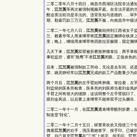
二零二零年六月十四日，南昌市西湖区法院非法通
午，
江兰英
等再次被强制视频开庭。在非法开庭的
酷迫害法轮功是非法的、违背良知与道德的……审
期、勒索罚款三万元。
江兰英
不服，向南昌市中级
二零二一年七月八日，
江兰英
被劫持到江西省女子
兰、赖素华等人用束缚带将
江兰英
固定捆绑在铁床
里；晚上，继续用束缚带将四肢拉至极限，固定捆
几天下来，
江兰英
双臂被折磨致肿痛耷拉，两手掌
事犯监控，通宵“熬鹰”不准
江兰英
闭眼。正值炎热的
后来，
江兰英
被强制奴工劳动，无论是去车间、还
荣、姚灵静经常以
江兰英
完成的奴工产品数量少为
两个月后，
江兰英
的左手臂始终肿痛、耷拉着，左
到监狱的医务所检查，医务所的刘医师当着刘金凤
手臂之间有很大的缝隙，这说明整个左手臂脱臼了
跟刘金凤说，以后要上束缚带不能将双手过头捆吊
二零二一年十一月，在
江兰英
遭束缚带酷刑折磨，
制攻坚“转化”。
二零二一年十二月十五日，狱警章欢欢又指使三个
拽着
江兰英
的右手，强压着她签字、按手印。已被
臂，自己冒充
江兰英
在“三书”上签字、按手印。
江兰