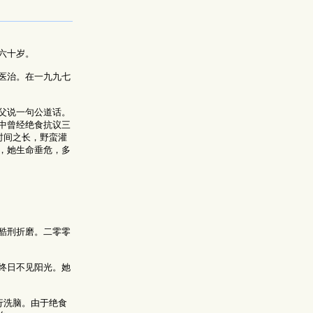
六十岁。
医治。在一九九七
父说一句公道话。
中曾经绝食抗议三
时间之长，野蛮灌
，她生命垂危，多
酷刑折磨。二零零
终日不见阳光。她
行洗脑。由于绝食