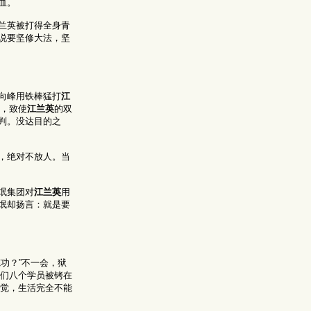
血。
兰英被打得全身青
说要坚修大法，坚
向峰用铁棒猛打
江
，致使
江兰英
的双
判。没达目的之
，绝对不放人。当
氓集团对
江兰英
用
氓却扬言：就是要
功？”不一会，狱
她们八个学员被铐在
睡觉，生活完全不能