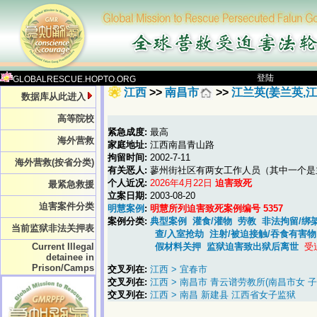
登陆
GLOBALRESCUE.HOPTO.ORG
江西
>>
南昌市
>>
江兰英(姜兰英,江
数据库从此进入
高等院校
紧急成度:
最高
海外营救
家庭地址:
江西南昌青山路
拘留时间:
2002-7-11
海外营救(按省分类)
有关恶人:
蓼州街社区有两女工作人员（其中一个是
个人近况:
2026年4月22日
迫害致死
最紧急救援
立案日期:
2003-08-20
迫害案件分类
明慧案例
:
明慧所列迫害致死案例编号 5357
案例分类:
典型案例
灌食/灌物
劳教
非法拘留/绑
当前监狱非法关押表
查/入室抢劫
注射/被迫接触/吞食有害物
Current Illegal
假材料关押
监狱迫害致出狱后离世
受
detainee in
Prison/Camps
交叉列在:
江西 > 宜春市
交叉列在:
江西 > 南昌市 青云谱劳教所(南昌市女 
交叉列在:
江西 > 南昌 新建县 江西省女子监狱