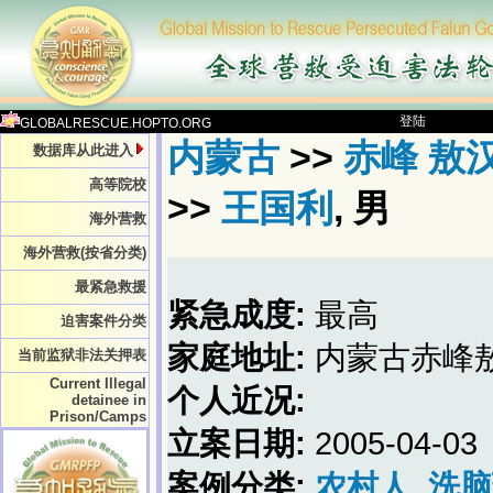
登陆
GLOBALRESCUE.HOPTO.ORG
内蒙古
>>
赤峰 敖
数据库从此进入
高等院校
>>
王国利
, 男
海外营救
海外营救(按省分类)
最紧急救援
紧急成度:
最高
迫害案件分类
家庭地址:
内蒙古赤峰
当前监狱非法关押表
Current Illegal
个人近况:
detainee in
Prison/Camps
立案日期:
2005-04-03
案例分类:
农村人
洗脑