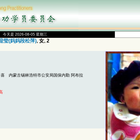
今天是 2026-08-05 星期三
迎莹(妈妈段松萍)
, 女, 2
全喜 内蒙古锡林浩特市公安局国保内勤 阿布拉
高