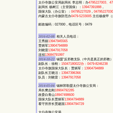
太仆寺旗公安局副局长 李志明：办
4795227003、47
副局长 杨树江（主管国保）：
13947391888
，
国保大队（办公室）：
04795227029
，
0479522703
内蒙古太仆寺旗防范办
0479-5233005
主任杨俊甲（
邮政编码：027000，电话区号：0479
2016-02-08:
相关人员电话：
王秀丽
13947945565
贾炳军
13904794889
刘晓雷
13947917058
连祯
13684791997
2014-10-22:
锡盟“反邪教支队（中共是真正的邪教）
副队长：徐刚：
15047180022办：0479-8246238
太仆寺旗国保大队长：贾炳军：
13904794889
副队长王晓洁：
13947396366
队员：刘晓雷：
13947917058
2014-05-04:
锡林郭勒盟太仆寺旗公安局：
局长樊志刚
18904792285
政委白青山
18947498600
国保大队长贾炳军
13904794889
看守所所长贾建国
13904794729
太仆寺旗公安局