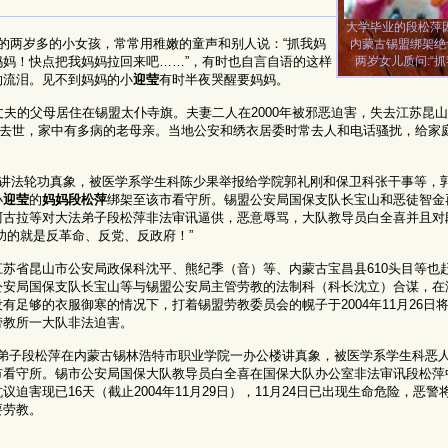
大学毕业的段松萍因
的两岁多的小女孩，常常用稚嫩的童声和别人说：“抓我妈
内蒙古锡盟绑架绝食
两岁女儿质问:“
妈！快点把我妈妈拉回来吧……”，有时也自言自语的这样
的流泪。见不到妈妈的小
迎莹
有时半夜哭醒要妈妈。
丈夫的父母居住在锡盟太仆寺旗。夫妻二人在2000年被邪恶迫害，失去江苏昆
刚刚去世，家中有多病的老母亲。当地公安和绣衣居委时常去人和电话骚扰，给家
业学院讲法轮功真象，被医学系学生科陈少果举报给学院郭礼刚和保卫科张干事等，
小
迎莹
的
妈妈段松萍
绑架至该市看守所。锡盟公安局国保支队长宝山和恶徒智金
阿古拉等对大法弟子段松萍非法审讯逼供，恶意辱骂，大队教导员白全喜并且对
功的就是反革命、反党、反政府！”
苏省昆山市公安局政保科沈平、熊纪季（音）等、内蒙古宝昌县610头目等也
公安局国保支队长宝山等与锡盟公安局主管劳教的法制科（科长沈立）合谋，在
足够的衣服御寒的情况下，打着锡盟劳教委员会的幌子于2004年11月26日
劳教所一大队非法迫害。
右，大法弟子段松萍在内蒙古锡林浩特市职业学院一办公楼讲真象，被医学系学生科恶
市看守所。锡市公安局国保大队教导员白全喜在国保大队办公室非法审讯段松萍
害现已16天（截止2004年11月29日），11月24日已出现生命危险，恶警
要劳教。