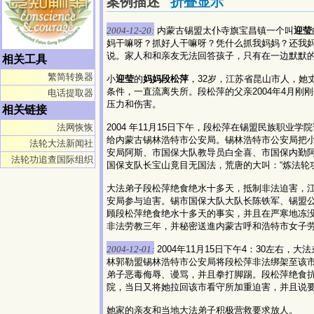
案例描述
折叠显示
2004-12-20:
内蒙古锡盟太仆寺旗宝昌镇一个叫
迎莹
妈干嘛呀？抓好人干嘛呀？凭什么抓我妈妈？还我妈
说。家人和和亲友无法回答孩子，只有在一边默默
相关工具
繁简转换器
小
迎莹
的
妈妈段松萍
，32岁，江苏省昆山市人，她
条件，一直流离失所。段松萍的父亲2004年4月
电话提取器
压力和伤害。
相关链接
法网恢恢
2004 年11月15日下午，段松萍在锡盟民族职
给内蒙古锡林浩特市公安局。锡林浩特市公安局把
法轮大法新闻社
安局阿斯、市国保大队教导员白全喜、市国保内勤
法轮功追查国际组织
国保支队长宝山竟目无国法，荒唐的大叫：“炼法轮
大法弟子段松萍绝食绝水十多天，抵制非法迫害，江
安局参与迫害。锡市国保大队大队长陈铁军、锡盟
顾段松萍绝食绝水十多天的事实，并且在严寒地冻没有
非法劳教三年，并秘密送進内蒙古呼和浩特市女子
2004-12-01:
2004年11月15日下午4：30左
林郭勒盟锡林浩特市公安局将段松萍非法绑架至该
弟子恶毒侮辱、谩骂，并且拳打脚踢。段松萍绝食抗议迫
院，当日又将她拉回该市看守所加重迫害，并且说
她家的亲友和当地大法弟子积极营救要求放人。