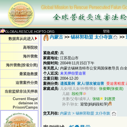
登陆
GLOBALRESCUE.HOPTO.ORG
内蒙古
>>
锡林郭勒盟 太仆寺旗
>>
数据库从此进入
高等院校
紧急成度:
高
海外营救
家庭地址:
江苏昆山市
拘留时间:
2004年11月15日下午
海外营救(按省分类)
有关恶人:
内蒙古锡林浩特市公安局国保教导员 白
个人近况:
未关押但受迫害
最紧急救援
立案日期:
2004-12-20
迫害案件分类
案例分类:
遗孤案例
家人/朋友被迫害
受迫害程度:
家庭成员:
儿女/侄儿女/外甥/甥女:
张俊卿(张俊清)
当前监狱非法关押表
儿媳:
段松萍
Current Illegal
夫妻/父母/成年人:
张锦
刘惠贤
detainee in
孙子/孙女:
迎莹(妈妈段松萍)
Prison/Camps
交叉列在:
内蒙古 > 锡林郭勒盟 太仆寺旗