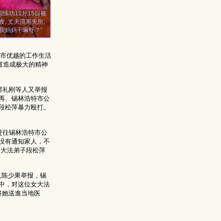
练功11月15日被
, 丈夫流离失所,
抓我妈妈干嘛呀？”
山市优越的工作生活
庭造成极大的精神
郭礼刚等人又举报
再、锡林浩特市公
段松萍暴力殴打。
赶往锡林浩特市公
没有通知家人，不
将大法弟子段松萍
人陈少果举报，锡
中，对这位女大法
将她送進当地医