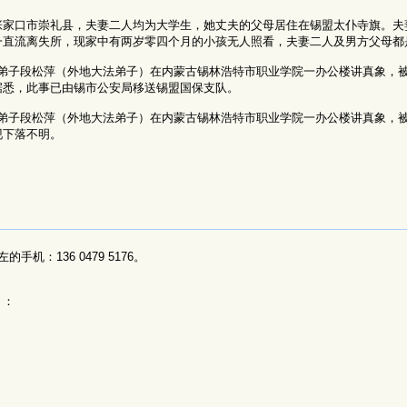
家口市崇礼县，夫妻二人均为大学生，她丈夫的父母居住在锡盟太仆寺旗。夫妻
一直流离失所，现家中有两岁零四个月的小孩无人照看，夫妻二人及男方父母都
右，大法弟子段松萍（外地大法弟子）在内蒙古锡林浩特市职业学院一办公楼讲真象，
据悉，此事已由锡市公安局移送锡盟国保支队。
右，大法弟子段松萍（外地大法弟子）在内蒙古锡林浩特市职业学院一办公楼讲真象，
现下落不明。
：136 0479 5176。
）：