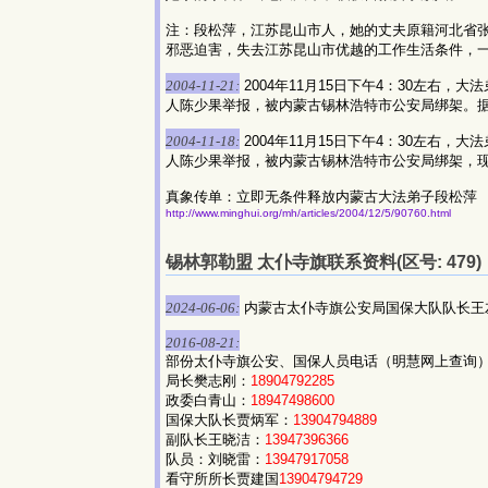
注：段松萍，江苏昆山市人，她的丈夫原籍河北省张
邪恶迫害，失去江苏昆山市优越的工作生活条件，
2004-11-21:
2004年11月15日下午4：30左
人陈少果举报，被内蒙古锡林浩特市公安局绑架。
2004-11-18:
2004年11月15日下午4：30左
人陈少果举报，被内蒙古锡林浩特市公安局绑架，
真象传单：立即无条件释放内蒙古大法弟子段松萍
http://www.minghui.org/mh/articles/2004/12/5/90760.html
锡林郭勒盟 太仆寺旗联系资料(区号: 479)
2024-06-06:
内蒙古太仆寺旗公安局国保大队队长王左的手机
2016-08-21:
部份太仆寺旗公安、国保人员电话（明慧网上查询
局长樊志刚：
18904792285
政委白青山：
18947498600
国保大队长贾炳军：
13904794889
副队长王晓洁：
13947396366
队员：刘晓雷：
13947917058
看守所所长贾建国
13904794729