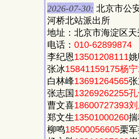
北京市公
2026-07-30:
河桥北站派出所
地址：北京市海淀区天
电话：
010-62899874
李纪恩
13501208111
姚
张冰
15841159175杨宁
白林峰
13691264565
张
张志国
13269262255孔
曹文喜
18600727393刘
郑文生
13501000260
揣
柳鸣
18500056605
栗军