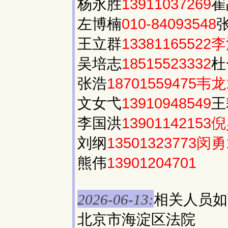
杨永胜
13911037269
崔
左博楠
010-84093548
王立群
13381165522李
吴培志
18515523332
杜
张浩
18701559475韦龙
文女弋
13910948549
王
李国洪
13901142153倪
刘纲
13501323773闵勇
熊伟
13901204701
相关人员如
2026-06-13:
北京市海淀区法院