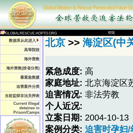
登陆
GLOBALRESCUE.HOPTO.ORG
北京
>>
海淀区(中关
数据库从此进入
高等院校
海外营救
海外营救(按省分类)
紧急成度:
高
最紧急救援
家庭地址:
北京海淀区
迫害案件分类
迫害情况:
非法劳教
当前监狱非法关押表
Current Illegal
个人近况:
detainee in
Prison/Camps
立案日期:
2004-10-13
案例分类:
迫害时孕妇/