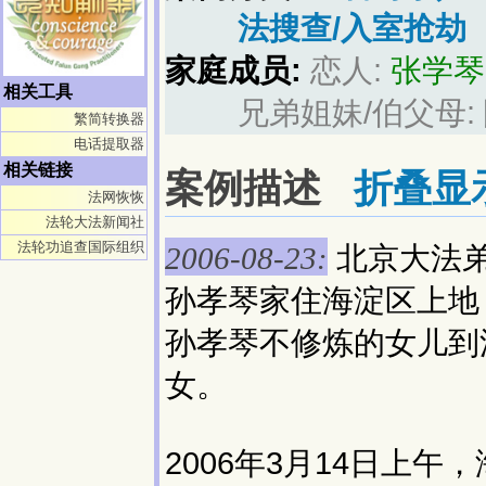
法搜查/入室抢劫
家庭成员:
恋人:
张学琴
相关工具
兄弟姐妹/伯父母:
繁简转换器
电话提取器
相关链接
案例描述
折叠显
法网恢恢
法轮大法新闻社
法轮功追查国际组织
北京大法
2006-08-23:
孙孝琴家住海淀区上地
孙孝琴不修炼的女儿到
女。
2006年3月14日上