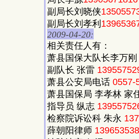
副局长刘晓侠
1350557
副局长刘孝利
1396536
2009-04-20:
相关责任人有：
萧县国保大队长李万
副队长 张雷
13955752
萧县公安局电话
0557-
萧县国保局 李孝林 家
指导员 纵志
13955752
检察院诉讼科 朱永
137
薛朝阳律师
13965353