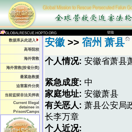
登陆
GLOBALRESCUE.HOPTO.ORG
安徽
>>
宿州 萧县
数据库从此进入
高等院校
海外营救
个人情况:
安徽省萧县
海外营救(按省分类)
最紧急救援
紧急成度:
中
迫害案件分类
家庭地址:
安徽萧县
当前监狱非法关押表
Current Illegal
有关恶人:
萧县公安局
detainee in
Prison/Camps
长李万章
个人近况: