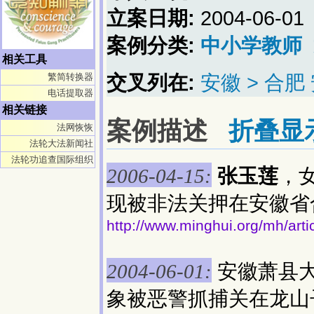
立案日期:
2004-06-01
案例分类:
中小学教师
相关工具
交叉列在:
安徽 > 合
繁简转换器
电话提取器
相关链接
案例描述
折叠显
法网恢恢
法轮大法新闻社
法轮功追查国际组织
张玉莲
，
2006-04-15:
现被非法关押在安徽省
http://www.minghui.org/mh/art
安徽萧县
2004-06-01:
象被恶警抓捕关在龙山