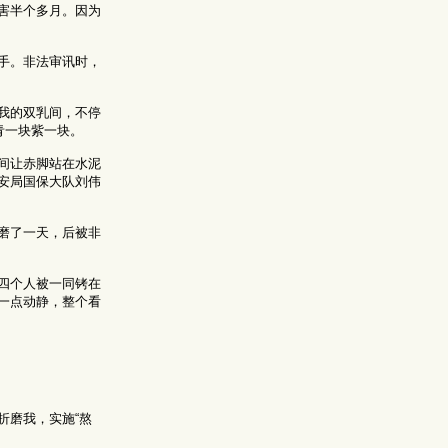
害半个多月。因为
手。非法审讯时，
我的双乳间，不停
青一块紫一块。
间让赤脚站在水泥
安局国保大队刘伟
磨了一天，后被非
四个人被一同铐在
一点动静，整个看
折磨我，实施“熬