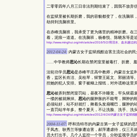
二零零四年八月三日非法刑期结束了，因我不放弃
在监狱里被长期折磨，我的容貌都变了，在洗脑班
劫持到洗脑班里。
在赤峰洗脑班，我承受了更为痛苦的精神折磨。在
着，泥痕一道道。在洗脑班，杨春悦、陈晓东等是
http://www.minghui.org/mh/articles/2016/5/2/用泪水、血
2012-04-24:
内蒙古女子监狱残酷迫害主流社会的民
......中学教师
思沁
长期在禁闭室里被毒打、折磨、
法轮功学员
思沁
是赤峰平庄高中教师，内蒙古女监
香，监区长肖洁、吴桂琴，狱警王延文、郭丽清等
控她的犯人安排。窗子被糊上报纸，对外谎称这里
思沁
被弄到禁闭室罚站，昼夜不许睡觉，牢头狱霸
一缕的被就揪掉。
思沁
的腿肿胀的不能弯，脚肿的
必须站好，站不好就打，揪着头发扇嘴巴，腿肿的
一直罚站半年多。整个夏天，不让洗脸、洗手、洗头、刷
http://www.minghui.org/mh/articles/2012/4/24/内蒙古女
2004-11-07:
呼和浩特市的内蒙古第一女子监狱的恶
于凤杰、耿秀兰等惨遭迫害，郝萍遭虐待，仅三天
员大打出手。几个人监控一个学员，分秒监视学员