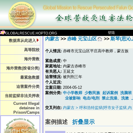
登陆
GLOBALRESCUE.HOPTO.ORG
内蒙古
>>
赤峰 元宝山区
>>
斯琴(思沁,
数据库从此进入
高等院校
个人情况:
赤峰市元宝山区平庄高中教师，蒙古族
海外营救
紧急成度:
中
家庭地址:
内蒙古赤峰市
海外营救(按省分类)
有关恶人:
王延文
迫害情况:
被判刑三年
最紧急救援
个人近况:
迫害案件分类
立案日期:
2004-05-12
案例分类:
中小学教师
少数民族
起诉案例
洗脑班
当前监狱非法关押表
业被影响
电击/电刑
禁止洗澡、洗漱
Current Illegal
交叉列在:
内蒙古 > 呼和浩特监狱(呼市女子监狱,内
detainee in
Prison/Camps
案例描述
折叠显示