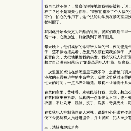
我再也站不住了，警察假惺惺地给我铺好被褥，说：
样了？还不是我关心你呀。”警察们都换了个人似的
可怕，怕心的作用下，这个法轮功学员在禁闭室里没
都叫醒了。
我因此开始承受更为严酷的迫害。警察们歇斯底里
裂一样，心跳加速，好象跳到了嗓子眼儿。
每天晚上，他们成宿的念诽谤大法的书，夜间也是
子，还不停地摇晃着，故意用衣领勒紧我的脖子，
直冒白光，大把地揪落我的头发。我抗议犯人的野蛮
想过自己没有问题吗？”她是怂恿犯人打我、折磨我
一次监区长肖洁在禁闭室里骂我不停，之后她们调
淖尔的王霞被迫害的生命垂危，我抗议监狱对王霞
七天的时间，一点儿没让睡觉。最初不让睡觉十几
在禁闭室里，曹桂香、袁铁民等打我、骂我，想怎
在禁闭室里被折磨。我真的一点阳光见不到，也不
衣服，不让刷牙、洗脸、洗手、洗脚，奇臭无比，
在监狱犯人控制我同别人对视，说是担心用眼神传
便下令把所有人员赶进监舍，并由警察、犯人至少
三．洗脑班继续迫害