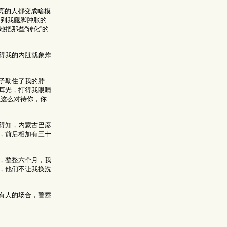
亮的人都变成啥模
看到我腿脚肿胀的
把那些“转化”的
得我的内脏就象炸
子勒住了我的脖
耳光，打得我眼睛
么这么对待你，你
得知，内蒙古巴彦
，前后相加有三十
，整整六个月，我
，他们不让我换洗
有人的场合，警察