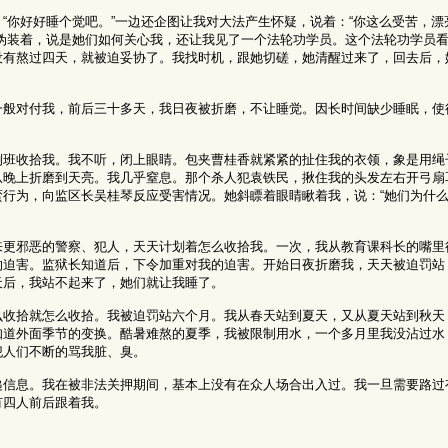
“你好好睡个觉吧。”一边还企图让我对大法产生怀疑，说着：“你这么受苦，漂
伪装着，说是她们如何关心我，还让我见了一个法轮功学员。这个法轮功学员
有熬过四天，就被迫妥协了。我找时机，跟她切磋，她清醒过来了，回去后，她
一般对付我，前后三十多天，我日夜被折磨，不让睡觉。因长时间缺少睡眠，使
倒班收拾我。我不听，闭上眼睛。包夹曹桂香就紧紧的扯住我的衣领，象是用绳
从晚上折磨到天亮。我几乎窒息。那个杀人犯袁铁民，揪住我的头发左右开弓扇
行为，向监区长吴桂琴反应受害情况。她斜瞟着眼睛瞅着我，说：“她们为什
。
来更邪恶的警察、犯人，天天计划着怎么收拾我。一次，我从教育课科长的嘴里
的迫害。监狱长知道后，下令加重对我的迫害。开始日夜折磨我，天天被迫罚站
天后，我站不起来了，她们就让我睡了。
么收拾就怎么收拾。我被迫罚站六个月。我从春天站到夏天，又从夏天站到秋天
知道外面季节的变换。酷暑难熬的夏季，我被限制用水，一个多月里我没沾过水
犯人们不断的骂我脏、臭。
递信息。我在被非法关押期间，基本上没有在众人场合出入过。我一旦需要路过
有四人前后跟着我。