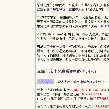
恶警把她单独禁闭在一个监室，由几个邪恶犯人监视
监室的窗子用纸糊住，
思泌
每天的活动视线只有十
2003年春节前，
思泌
被调到二十人左右的监室，由
更不准与同监室的人提及法轮功。同监室的人如果有
思泌
与其他蒙古族的服刑人员用蒙古语说话，不准
2003年3月30日—4月30日，每天都有大法弟子
的摧残，手段是毒打、电击，昼夜不许睡觉、辱骂、
思泌
因声援被关到禁闭室受摧残的大法弟子，而被
看管。他们强令
思泌
必须站好，不许瞌睡，光脚站
轮，同样的摧残，继续罚站，不许睡觉，如此反复多
犯人如何摧残
思泌
。监狱长倪荣香也每天必到，释
赤峰 元宝山区联系资料(区号: 476)
2025-09-11:
内蒙古赤峰市元宝山检察院副检察长：
元宝山法院刑事庭 电话：
0467-3517208
0476-3512
主审法官：刘慧阳 办公室电话：
0476-3517336
刘筱妍 （元宝山区法院 办案书记员）
19104762987
范东昊（元宝山分局政保副队长）电话：
18347640