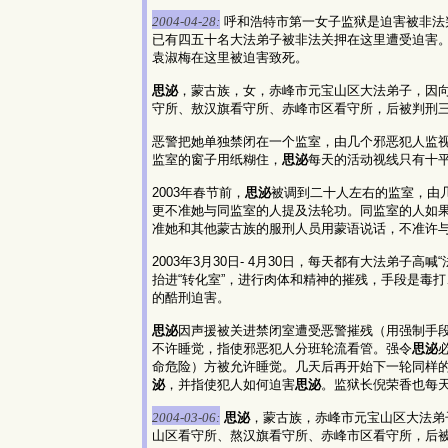
2004-04-28:
呼和浩特市第一女子监狱是迫害被非法判
已有四五十名大法弟子被非法关押在这里遭受迫害。内
袁淑梅在这里被迫害致死。
思泌
，蒙古族，女，赤峰市元宝山区大法弟子，因
守所、敖汉旗看守所、赤峰市区看守所，后被判刑三年。
恶警把她单独禁闭在一个监室，由几个邪恶犯人监视
监室的窗子用纸糊住，
思泌
每天的活动视线只有十
2003年春节前，
思泌
被调到二十人左右的监室，由
更不准她与同监室的人提及法轮功。同监室的人如果
准她和其他蒙古族的服刑人员用蒙语说话，不准许
2003年3月30日- 4月30日，每天都有大法弟
抬进“转化室”，进行肉体和精神的摧残，手段是毒
的酷刑迫害。
思泌
因声援被关进禁闭室遭受恶警摧残（用强制手
不许睡觉，指使邪恶犯人分班轮流看管。强令
思泌
命危险）方被允许睡觉。几天后再开始下一轮同样
泌
，并指使犯人如何迫害
思泌
。监狱长倪荣香也每
2004-03-06:
思泌
，蒙古族，赤峰市元宝山区大法弟
山区看守所、熬汉旗看守所、赤峰市区看守所，后被判