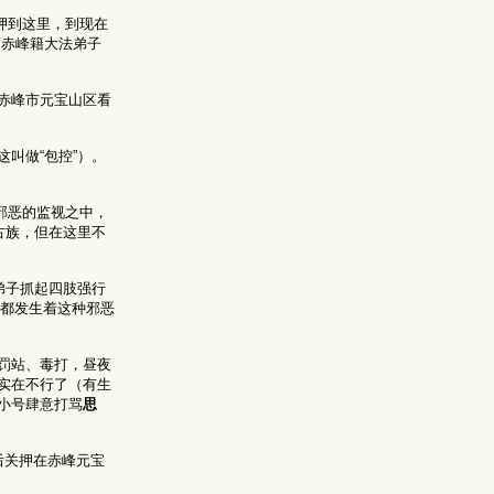
押到这里，到现在
，赤峰籍大法弟子
赤峰市元宝山区看
叫做“包控”）。
邪恶的监视之中，
古族，但在这里不
法弟子抓起四肢强行
区都发生着这种邪恶
罚站、毒打，昼夜
实在不行了（有生
小号肆意打骂
思
后关押在赤峰元宝