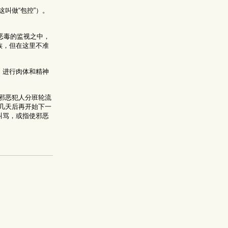
叫做“包控”）。
恶毒的监视之中，
族，但在这里不准
”，进行肉体和精神
邪恶犯人分班轮流
几天后再开始下一
叫骂，或指使邪恶