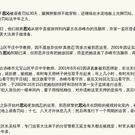
子
思沁
被昼夜罚站30天，腿脚肿胀得不能穿鞋，还继续在水泥地板上光脚罚站。
被罚站达半年之久。
3日，他们就将
思沁
从狱中直接挟持到内蒙古在赤峰办的洗脑班，并派一监区曾
迫害大法弟子做准备。
山区平庄中学教师。因不愿放弃信仰‘真善忍’而多次被邪恶迫害。2001年因证
在
思沁
刑期已满，但邪恶并没有把她放回家，而是把她送進了赤峰市洗脑班，
蒙古赤峰市元宝山区平庄中学教师。2001年8月4日因讲真象被邪恶绑架，非法
，就折磨，摧残她，有时每天用铐子铐住双手吊起来，吊上几小时，有时吊到深
山看守所[平庄镇]，敖汉旗看守所，赤峰市看守所，最后又转回元宝山看守所。
年，于2002年10月15日把她劫持到呼和浩特市第一女子监狱進行迫害。
有犯人居住的一楼单间内，窗子用报纸糊住，对外谎称这里关押的是病号，其目
子之际开始对
思沁
更加残忍的迫害。邪恶狱警把
思沁
关在阴暗的摧残转化室内，
泥地上昼夜罚站；十七、八天才许休息几天；然后再進行下一个周期的迫害，昼
监区长吴桂琴，专门迫害大法弟子的分管警察王延文每天都去摧残室，时常从摧
半年多。