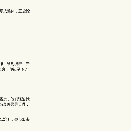
形成整体，正念除
押、酷刑折磨、开
坚贞，却记录下了
骚扰，他们强迫我
为真善忍是天理，
也没了，参与迫害