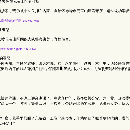
法关押在元宝山区看守所
架抄家，现仍被非法关押在内蒙古自治区赤峰市元宝山区看守所。请法轮功学员
一月十二日大陆综合消息-340781.html
被绑架
沁
被元宝山区国保大队警察绑架，详情待查。
一月七日大陆综合消息-340568.html
的罪恶
一位美丽、善良的教师，因为对真、善、忍的信仰，过去十六年里，历经铁窗关
狱近两年的非人“转化”迫害，伴随着
斯琴
的泪水和血水，无法改变她对信仰的
我被迫停课，不许上讲台讲课了。在这段时间，我多次被公安、六一零、政法委
称给我一个月时间，提高认识，写检查，否则开除我的公职，我没有妥协，我认
零年底，我手里只剩了几角钱，工资已经停发，年幼的孩子喊着要好吃的，煤气
就开除！”