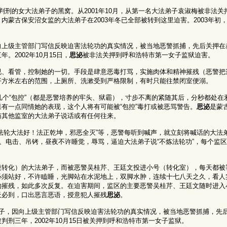
刑的女大法弟子的黑窝。从2001年10月，从第一名大法弟子袁淑梅被非法关
蒙古保安沼女监的大法弟子在2003年冬已全部被转到这里迫害。2003年初
向上级主管部门写信反映迫害法轮功的真实情况，被当地恶警抓捕，先后关押在
2002年10月15日，
思泌
被非法关押到呼和浩特市第一女子监狱迫害。
、看管，控制她的一切。手段是肆意恶毒打骂，实施肉体和精神摧残（恶警把这
平方米左右的范围，上厕所、洗漱受到严格限制，有时只能往禁闭室便溺。
几个“包控”（都是恶警培养的牢头、狱霸），寸步不离的紧随其后，分秒都处在
有一点同情她的表现，这个人将有可能被“包控”毒打或被恶骂警告。
思泌
是蒙
与其他监室的大法弟子说话或有任何往来。
子高喊“法轮大法好！法正乾坤，邪恶全灭”等，恶警每听到喊声，就立刻将喊话的大
打、电击、吊铐，昼夜不许睡觉，辱骂，逼迫大法弟子说“不炼法轮功”，每个监
段转化）的大法弟子，而被恶警吴桂芹、王廷文投进小号（转化室），每天都被
必须站好，不许瞌睡，光脚站在水泥地上，双脚水肿，连续十七八天之久，看人
的摧残，如此多次反复。在迫害期间，监区的主要恶警吴桂芹、王廷文随时进入
天必到，口出恶言恶语，授意犯人摧残
思泌
。
子，因向上级主管部门写信反映迫害法轮功的真实情况，被当地恶警抓捕，先
刑三年，2002年10月15日被关押到呼和浩特市第一女子监狱。