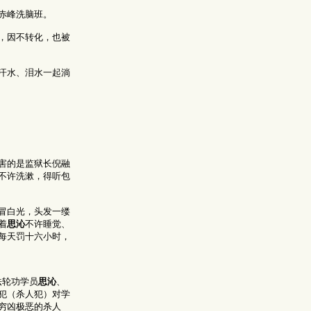
赤峰洗脑班。
，因不转化，也被
汗水、泪水一起淌
害的是监狱长倪融
不许洗漱，得听包
冒白光，头发一缕
着
思沁
不许睡觉、
每天罚十六小时，
法轮功学员
思沁
、
犯（杀人犯）对学
穷凶极恶的杀人