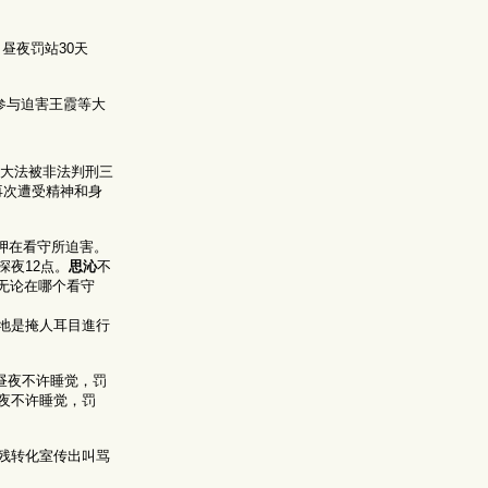
昼夜罚站30天
参与迫害王霞等大
实大法被非法判刑三
再次遭受精神和身
关押在看守所迫害。
夜12点。
思沁
不
无论在哪个看守
地是掩人耳目進行
昼夜不许睡觉，罚
夜不许睡觉，罚
残转化室传出叫骂