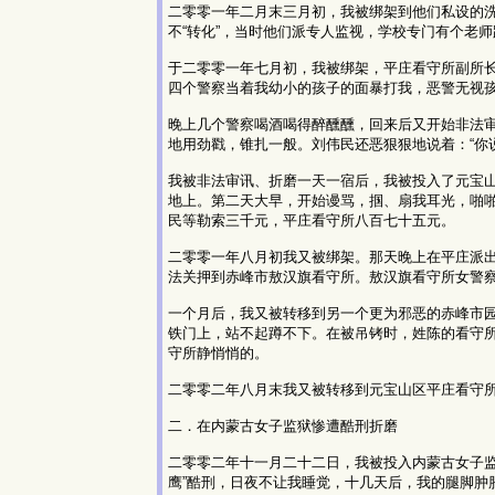
二零零一年二月末三月初，我被绑架到他们私设的
不“转化”，当时他们派专人监视，学校专门有个老
于二零零一年七月初，我被绑架，平庄看守所副所
四个警察当着我幼小的孩子的面暴打我，恶警无视
晚上几个警察喝酒喝得醉醺醺，回来后又开始非法
地用劲戳，锥扎一般。刘伟民还恶狠狠地说着：“你
我被非法审讯、折磨一天一宿后，我被投入了元宝
地上。第二天大早，开始谩骂，掴、扇我耳光，啪
民等勒索三千元，平庄看守所八百七十五元。
二零零一年八月初我又被绑架。那天晚上在平庄派
法关押到赤峰市敖汉旗看守所。敖汉旗看守所女警
一个月后，我又被转移到另一个更为邪恶的赤峰市
铁门上，站不起蹲不下。在被吊铐时，姓陈的看守
守所静悄悄的。
二零零二年八月末我又被转移到元宝山区平庄看守
二．在内蒙古女子监狱惨遭酷刑折磨
二零零二年十一月二十二日，我被投入内蒙古女子监
鹰”酷刑，日夜不让我睡觉，十几天后，我的腿脚肿