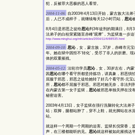
犯，反被罪大恶极的恶人看管。
2004-11-06:
自2003年4月13日开始，蒙古族大法弟
后，人已不成样子，就继续每天12小时罚站，
思沁
8月4日是邪恶之徒给
思沁
判3年徒刑的期满日，8月
法弟子的白桂荣紧随至赤峰“观摩”，为监狱進一步
http://www.minghui.org/mh/articles/2004/11/6/88535.html
2004-09-10:
思沁
，女，蒙古族，37岁，赤峰市元宝
年。她在狱中因拒不‘转化’，受尽了非人的折磨。现
体的双重摧残。
2004-05-12:
法轮功学员
思沁
，女，30岁左右，内
因
思沁
在哪个看守所都坚持炼功，讲真象，邪恶惧怕
屈服于邪恶，邪恶之徒给她转了好几个看守所-元宝
所，
思沁
都不屈服于邪恶。邪恶对她无奈，非法判刑3
在内蒙古第一女子监狱，
思沁
被邪恶单独关押在没
秘密迫害。
2003年4月13日，女子监狱在强行洗脑转化大法弟
站；双脚，腿都站肿了，穿不上鞋，就光脚站在水
站。
就这样一个周期一个周期的迫害。监狱长倪荣香，
声，在三楼都能听的见。
思沁
就这样被如此摧残达