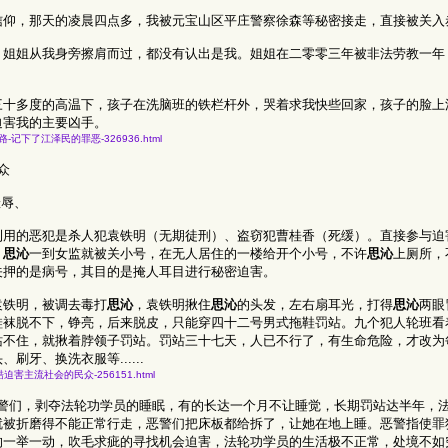
信仰，那天的凌晨四点多，我被元宝山区平庄警察徐森等秘密接走，直接被关入
，姐姐从我身旁擦肩而过，都没有认出是我。姐姐在二零零三年被非法劳教一年
三十多度的高温下，孩子在洗脑班的铁栏杆外，哭着求我快些回家，孩子的脸上
迫害我的主要凶手。
水趟过的路-记下了江泽民的罪恶-326936.html
众
羞辱、
利用的恶犯是杀人犯袁铁明（无期徒刑）、盗窃犯曹桂香（死缓）。直接参与迫
。
思沁
一到女监就被关小号，在无人居住的一楼给开个小号，不许
思沁
上厕所，
关押的是病号，其目的是掩人耳目进行秘密迫害。
袁铁明，被调去毒打
思沁
，袁铁明揪住
思沁
的头发，左右扇耳光，打得
思沁
两眼
鞋袜脱不下，铮亮，后来脱皮，只能穿四十二号男式拖鞋罚站。九个犯人轮班看
站不住，就揪着脖领子罚站。罚站三十七天，人已不行了，有生命危险，才改为
牙、换洗衣服等......
子监狱残酷迫害主流社会的民众-256151.html
警们，剥夺法轮功学员的睡眠，有的长达一个月不让睡觉，长期罚站达半年，
就被折磨得不能正常行走，恶警们把床板都给拆了，让她在地上睡。恶警指使罪
的一举一动，吹毛求疵的寻找机会迫害，法轮功学员的生活极不正常，处境不如