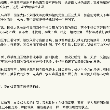
洗脑班，平庄看守所副所长马海军等不停地读、念诽谤大法的谎言，我被洗脑迫
师跟着我，还是不让我给学生讲课。
长马海军、国保大队长刘伟民等把我绑架到元宝山区公安局，警察们对我人下毒
孩子的哭叫、求救，有个警察把孩子拽到另一个房间了。
审讯。国保大队长刘伟民用两个手指尖用力顶住我的胸口，两个手指尖正好插在
说不说？”我一言不发，他就踢，令我下蹲、站起，如此往复，手臂等处被打得
山区平庄看守所。被投入看守所的当晚，值班警察张士孔抽走我的裤腰带，长时
啪作响，连着牙、耳朵根痛了很长时间。半个多月后，回到家，我被元宝山区公
出所，我被红山区警察非法审讯，酷刑折磨，一宿没让睡觉，第二天后，又被折
察季雅环扯住我的衣领左右开弓打我脸，手指甲挠破了我脖颈部位的皮肤。
园林路看守所，警察把我吊铐在暖气管上，脚尖着地，长达半个月的吊铐，有时
所所长，揪着我的头发，电击我，惨叫声震荡整个看守所，当时犯人吓得不敢出
所。吃的饭菜简直就是猪狗食。
狱迫害，在监狱大多的时间，我都是被关在禁闭室里。警察、犯人几班倒轮流
胀已不能走路，肿的就象一碰就要裂开一样，精神出现恍惚状态。