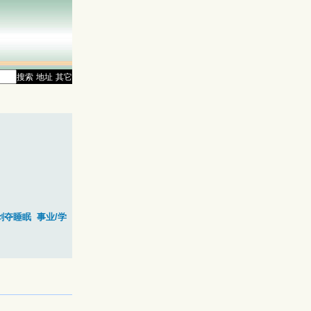
搜索
地址
其它
剥夺睡眠
事业/学