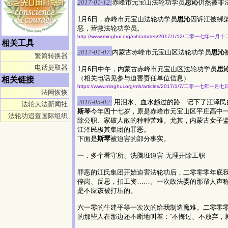
2017-01-12:
赤峰市元宝山法轮功学员
思沁
仍然被非
1月6日，赤峰市元宝山法轮功学员
思沁
因诉江被绑
恶，营救法轮功学员。
http://www.minghui.org/mh/articles/2017/1/12/二零一七年
相关工具
2017-01-07:
内蒙古赤峰市元宝山区法轮功学员
思沁
繁简转换器
电话提取器
1月6日中午，内蒙古赤峰市元宝山区法轮功学员
思
（相关电话见参与迫害责任单位信息）
相关链接
https://www.minghui.org/mh/articles/2017/1/7/二零一七年
法网恢恢
2016-05-02:
用泪水、血水趟过的路 记下了江泽民
法轮大法新闻社
斯琴
今年四十七岁，原是赤峰市元宝山区平庄高中
法轮功追查国际组织
除公职、家破人散的种种苦难。尤其，内蒙古女子监
江泽民极其集团的罪恶。
下面是
斯琴
被迫害的部分事实。
一．多个看守所、洗脑班迫害 无理开除工职
罪恶的江氏集团开始迫害法轮功后，二零零零年底
停岗、反思，扣工资……。一次政法委的那帮人声
是不应该被打压的。
六一零的牛建平等一次次的给我制造魔难。二零零
的那些人在那边还不断地叫着：“不悔过、不放弃，