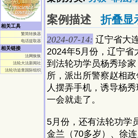
案例描述
折叠显
相关工具
繁简转换器
辽宁省大
2024-07-14:
电话提取器
相关链接
2024年5月份，辽宁
法网恢恢
到法轮功学员杨秀珍家
法轮大法新闻社
法轮功追查国际组织
所，派出所警察赵相政
人摆弄手机，诱导杨秀
一会就走了。
5月份，还有法轮功学
金兰（70多岁）、徐