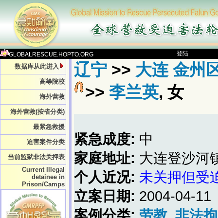
登陆
GLOBALRESCUE.HOPTO.ORG
辽宁
>>
大连 金州
数据库从此进入
高等院校
>>
李兰英
, 女
海外营救
海外营救(按省分类)
最紧急救援
紧急成度:
中
迫害案件分类
家庭地址:
大连登沙河
当前监狱非法关押表
Current Illegal
个人近况:
未关押但受
detainee in
Prison/Camps
立案日期:
2004-04-11
案例分类:
劳教
非法拘