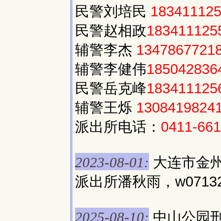
民警刘培民
18341112
民警赵相政
183411125
辅警李杰
1347867721
辅警李健伟
185042836
民警岳克峰
183411125
辅警王烁
1308419824
派出所电话：
0411-66
大连市金州
2023-08-01:
派出所潘秋雨，w0713
中山公园刑
2025-08-10: