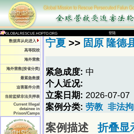
登陆
GLOBALRESCUE.HOPTO.ORG
宁夏
>>
固原 隆德县
数据库从此进入
高等院校
海外营救
海外营救(按省分类)
紧急成度:
中
最紧急救援
个人近况:
迫害案件分类
立案日期:
2026-07-07
当前监狱非法关押表
Current Illegal
案例分类:
劳教
非法拘
detainee in
Prison/Camps
案例描述
折叠显