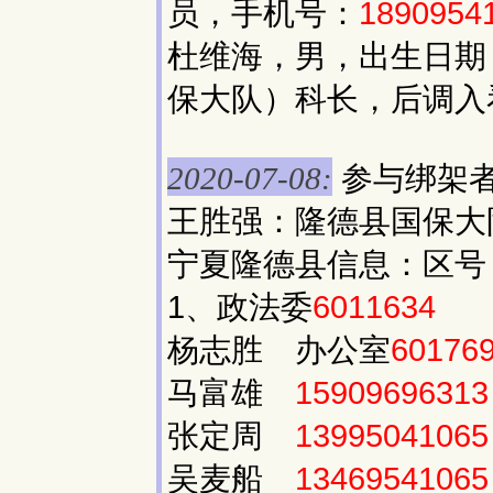
员，手机号：
1890954
杜维海，男，出生日期：
保大队）科长，后调入
参与绑架
2020-07-08:
王胜强：隆德县国保
宁夏隆德县信息：区号：
1、政法委
6011634
杨志胜 办公室
60176
马富雄
15909696313
张定周
13995041065
吴麦船
13469541065