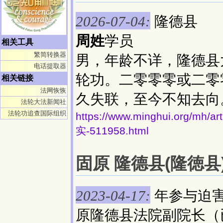
隆德县
2026-07-04:
周姓
学员
相关工具
繁简转换器
男，年龄不详，隆德县
电话提取器
轮功。二零零零或二零
相关链接
法网恢恢
久失联，至今不知去向
法轮大法新闻社
法轮功追查国际组织
https://www.minghui.org/
实-511958.html
固原 隆德县(隆徳县)
年参与迫
2023-04-17:
原隆德县法院副院长（已