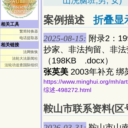
山洗脑班,男, 女)
案例描述
折叠显
相关工具
繁简转换器
附录2：1
2025-08-15:
电话提取器
相关链接
抄家、非法拘留、非法
法网恢恢
（198KB .docx）
法轮大法新闻社
法轮功追查国际组织
张英美
2003年补充 
https://www.minghui.org/
综述-498272.html
鞍山市联系资料(区号:
鞍山市山
2026-03-31: