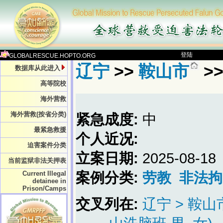
登陆
GLOBALRESCUE.HOPTO.ORG
辽宁
>>
鞍山市
>
数据库从此进入
高等院校
海外营救
海外营救(按省分类)
紧急成度:
中
最紧急救援
个人近况:
迫害案件分类
立案日期:
2025-08-18
当前监狱非法关押表
Current Illegal
案例分类:
劳教
非法拘
detainee in
Prison/Camps
交叉列在:
辽宁 > 鞍