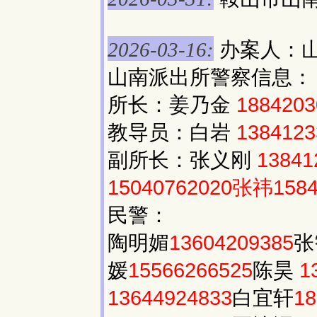
办案人：
2026-03-16:
山南派出所警察信息：
所长：姜乃金
1884203
教导员：白岩
1384123
副所长：张义刚
13841
15040762020张祎1584
民警：
陶明媚
13604209385
张
媛
15566266525
陈昊
1
13644924833
白宜轩
18