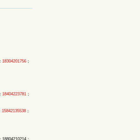
：
18304201756
；
：
18404223781
；
：
15842135538
；
8804210214；