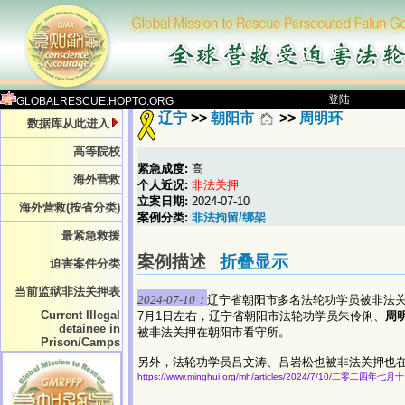
登陆
GLOBALRESCUE.HOPTO.ORG
辽宁
>>
朝阳市
>>
周明环
数据库从此进入
高等院校
紧急成度:
高
海外营救
个人近况:
非法关押
立案日期:
2024-07-10
海外营救(按省分类)
案例分类:
非法拘留/绑架
最紧急救援
案例描述
折叠显示
迫害案件分类
当前监狱非法关押表
2024-07-10：
辽宁省朝阳市多名法轮功学员被非法
Current Illegal
7月1日左右，辽宁省朝阳市法轮功学员朱伶俐、
周
detainee in
被非法关押在朝阳市看守所。
Prison/Camps
另外，法轮功学员吕文涛、吕岩松也被非法关押也
https://www.minghui.org/mh/articles/2024/7/10/二零二四