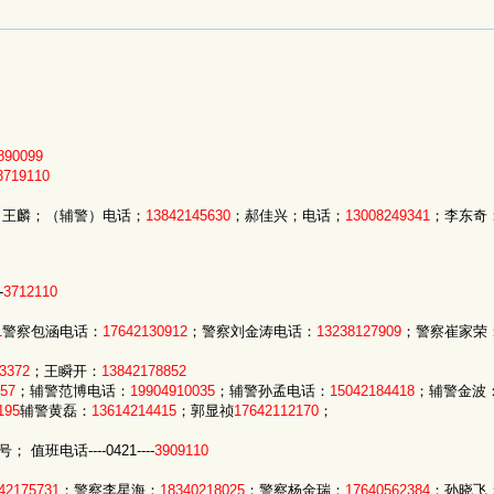
890099
3719110
；王麟；（辅警）电话；
13842145630
；郝佳兴；电话；
13008249341
；李东奇
-
3712110
1
警察包涵电话：
17642130912
；警察刘金涛电话：
13238127909
；警察崔家荣
3372
；王瞬开：
13842178852
57
；辅警范博电话：
19904910035
；辅警孙孟电话：
15042184418
；辅警金波
195
辅警黄磊：
13614214415
；郭显祯
17642112170
；
电话----0421----
3909110
42175731
；警察李星海：
18340218025
；警察杨金瑞：
17640562384
；孙晓飞：1