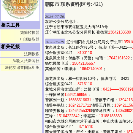
朝阳市 联系资料(区号: 421)
2026-07-26:
双塔公安分局地址：
相关工具
辽宁省朝阳市双塔区玉龙大街261A号
辽宁朝阳市北塔公安分局局长 张德宝
13842133680
繁简转换器
电话提取器
2026-06-29:
辽宁朝阳市龙城分局局长 于忠军
13591
相关链接
龙泉派出所：长江路六段5号； 值班电话----0421----
综合服务室0421----
3100110
法网恢恢
龙泉派出所；付鑫宇（民警）电话；
17642161622
法轮大法新闻社
骚扰民警电话：
15042186657
法轮功追查国际组织
其他民警：李海洋
18642140501
；
海龙派出所：和平街四段10号； 值班电话----0421---
综合服务室0421----
3716110
龙城分局海龙派出所：监督电话：
0421——390819
于梓恒民警
13842169856
；
警察刘一航：
15566616631
；警察于广维：
1394213
辅警牛鹏旭：
18242171711
辅警王丹枫：
139421156
辅警姜振超：
13464255329
辅警马胜杰 ：
13050902
王峰：
15104222842
；李嘉宾：
13188183330
朝阳市龙城分局西大营子派出所：中山大街四段345号； 值班
综合服务室042 1----
3715110
西大营子派出所：所长：李晓东；警察王家兴：
187