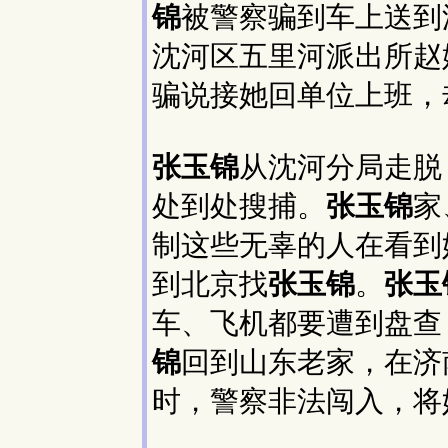
锦
被警察骗到车上送到
沈河区五里河派出所赵
骗说接她回单位上班，
张玉锦
从沈河分局走脱
处到处搜捕。
张玉锦
家
制这些无辜的人在看到
到北京找
张玉锦
。
张玉
车、飞机都要遭到盘查
锦
回到山东老家，在济
时，警察非法闯入，将