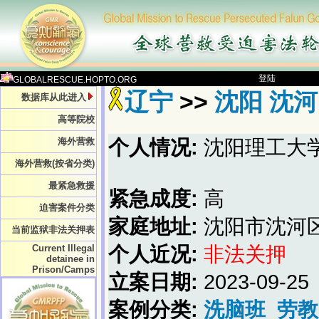
登陆
GLOBALRESCUE.HOPTO.ORG
辽宁
>>
沈阳 沈河区
数据库从此进入
高等院校
海外营救
个人情况:
沈阳理工大
海外营救(按省分类)
最紧急救援
紧急成度:
高
迫害案件分类
家庭地址:
沈阳市沈河
当前监狱非法关押表
Current Illegal
个人近况:
非法关押
detainee in
Prison/Camps
立案日期:
2023-09-25
案例分类:
洗脑班
劳教