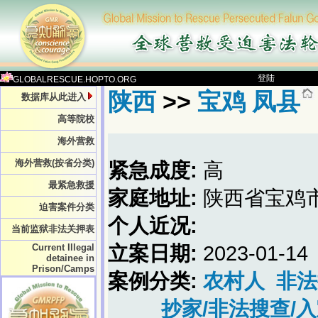
登陆
GLOBALRESCUE.HOPTO.ORG
陕西
>>
宝鸡 凤县
数据库从此进入
高等院校
海外营救
海外营救(按省分类)
紧急成度:
高
最紧急救援
家庭地址:
陕西省宝鸡
迫害案件分类
个人近况:
当前监狱非法关押表
Current Illegal
立案日期:
2023-01-14
detainee in
Prison/Camps
案例分类:
农村人
非法
抄家/非法搜查/