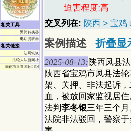
迫害程度:高
交叉列在:
陕西 > 宝鸡
相关工具
繁简转换器
电话提取器
案例描述
折叠显
相关链接
法网恢恢
陕西凤县法
法轮大法新闻社
2025-08-13:
法轮功追查国际组织
陕西省宝鸡市凤县法轮
架、关押、非法起诉，
血，被放回家监视居住
法判
李冬银
三年三个月
法院非法驳回，警察于
害。