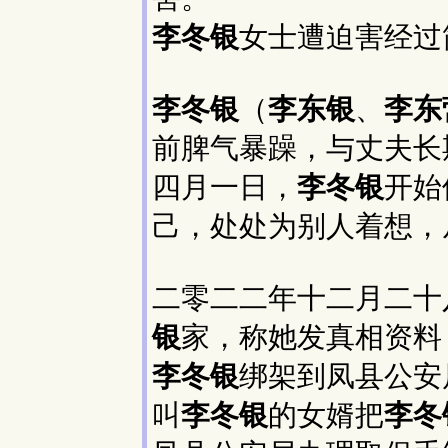
李冬银
女士遭迫害经过
李冬银
（
李东银
、
李东
前脾气暴躁，与丈夫长
四月一日，
李冬银
开始
己，处处为别人着想，
二零二二年十二月二十
银
家，称她发真相资料
李冬银
绑架到凤县公安
叫
李冬银
的女婿把
李冬