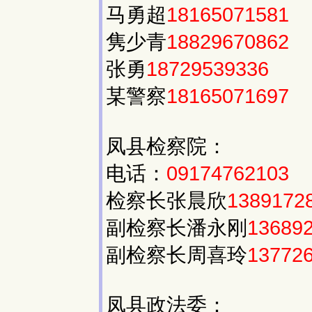
马勇超
18165071581
隽少青
18829670862
张勇
18729539336
某警察
18165071697
凤县检察院：
电话：
09174762103
检察长张晨欣
1389172
副检察长潘永刚
13689
副检察长周喜玲
13772
凤县政法委：