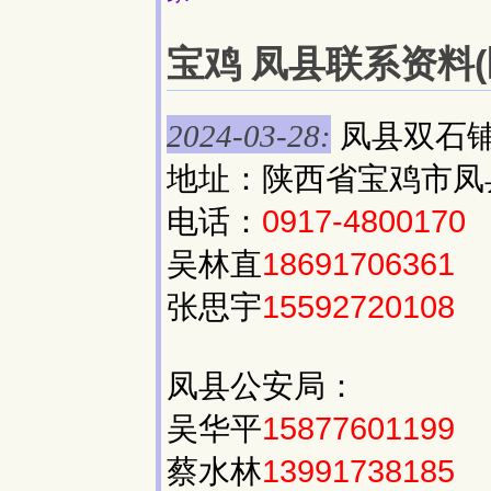
宝鸡 凤县联系资料(区
凤县双石
2024-03-28:
地址：陕西省宝鸡市凤县
电话：
0917-4800170
吴林直
18691706361
张思宇
15592720108
凤县公安局：
吴华平
15877601199
蔡水林
13991738185