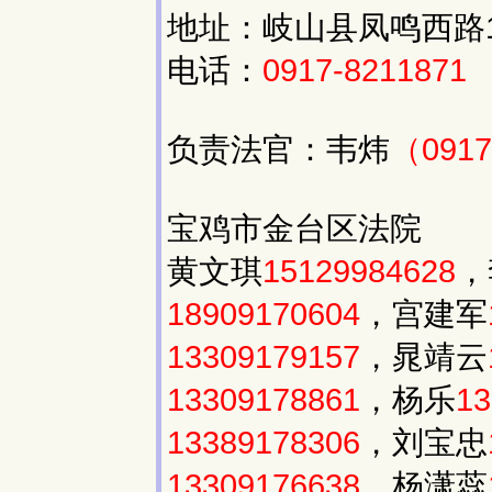
地址：岐山县凤鸣西路
电话：
0917-8211871
负责法官：韦炜
（0917
宝鸡市金台区法院
黄文琪
15129984628
，
18909170604
，宫建军
13309179157
，晁靖云
13309178861
，杨乐
13
13389178306
，刘宝忠
13309176638
，杨潇蕊