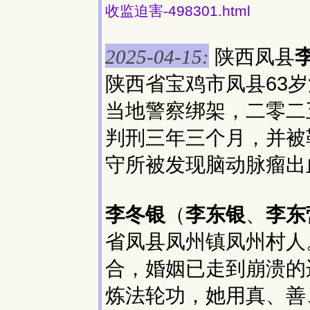
收监迫害-498301.html
陕西凤县
2025-04-15:
陕西省宝鸡市凤县63
当地警察绑架，二零二
判刑三年三个月，并被
守所被发现脑动脉瘤出
李冬银
（
李东银
、
李东
省凤县凤州镇凤州村人
合，婚姻已走到崩溃的
炼法轮功，她用真、善