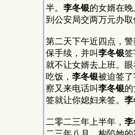
半。
李冬银
的女婿在晚
到公安局交两万元办取
第二天下午近四点，警
保手续，并叫
李冬银
签
就不让女婿去上班。眼
吃饭，
李冬银
被迫签了
察又来电话叫
李冬银
的
签就让你媳妇来签。
李
二零二三年上半年，
李
二三年八月，构陷她的