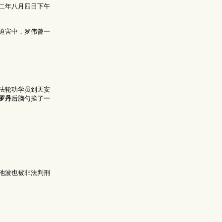
二年八月四日下午
迫害中，罗伟曾一
法轮功学员到天安
罗丹
后脑勺挨了一
池波也被非法判刑