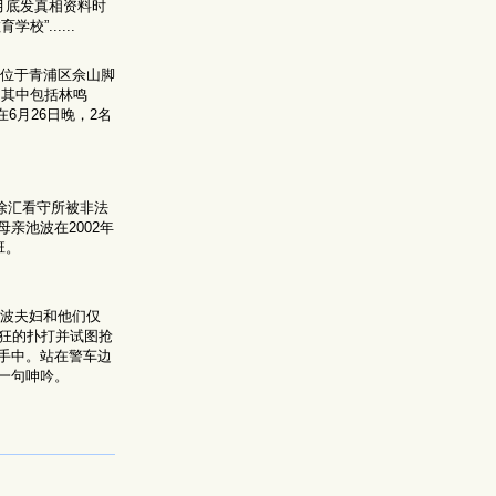
月底发真相资料时
校”......
至位于青浦区佘山脚
。其中包括林鸣
在6月26日晚，2名
徐汇看守所被非法
亲池波在2002年
班。
池波夫妇和他们仅
狂的扑打并试图抢
手中。站在警车边
一句呻吟。