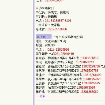
电话：
021-34254567
申诉立案窗口
书记员：薛惠君、施维莉
审判长：任德康
电话：
021-34254567-6101
主审法官：尤家培
陈法官：
021-62753906
2021-05-13:
上海市公安局普陀分局
地址：大渡河路1895号
邮编：200333
电话：
（021）52809966
国保领导 电话
021-22049419
崔迎春 梅川路999弄66号402室
13003271819
朱珉 镇坪路48弄3号506室
13761092243
翟立宏 曹杨路303弄16号1902室
13003279735
电
江艺倩 桃浦路743弄62号501室
13761502788
黄津澄 中华新路288弄6号2901室
13816261699
季荣华 灵石路1201弄3号乙402室
13901959320
王美芬 真光路962弄351号501室
13381945575
陈智蔚 淞南五村310号202室
13816673059
杨秀成 芝川路138弄69号202室
13801886060
...
更多