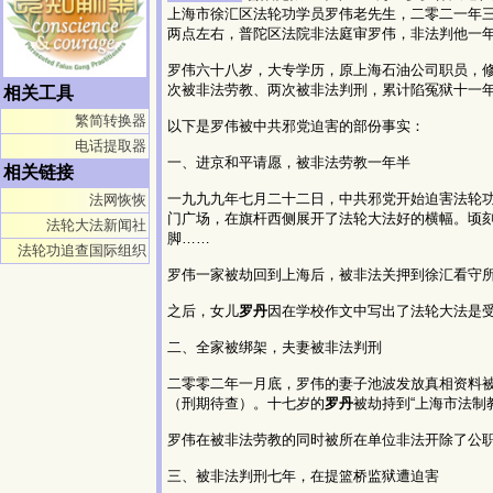
上海市徐汇区法轮功学员罗伟老先生，二零二一年
两点左右，普陀区法院非法庭审罗伟，非法判他一
罗伟六十八岁，大专学历，原上海石油公司职员，
次被非法劳教、两次被非法判刑，累计陷冤狱十一
相关工具
繁简转换器
以下是罗伟被中共邪党迫害的部份事实：
电话提取器
一、进京和平请愿，被非法劳教一年半
相关链接
一九九九年七月二十二日，中共邪党开始迫害法轮
法网恢恢
门广场，在旗杆西侧展开了法轮大法好的横幅。顷
法轮大法新闻社
脚……
法轮功追查国际组织
罗伟一家被劫回到上海后，被非法关押到徐汇看守
之后，女儿
罗丹
因在学校作文中写出了法轮大法是
二、全家被绑架，夫妻被非法判刑
二零零二年一月底，罗伟的妻子池波发放真相资料
（刑期待查）。十七岁的
罗丹
被劫持到“上海市法制
罗伟在被非法劳教的同时被所在单位非法开除了公
三、被非法判刑七年，在提篮桥监狱遭迫害