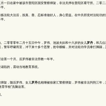
三月一日在家中被该市普陀区国安警察绑架，非法关押在普陀区看守所。二零二
年半。
修炼法轮大法后，按真、善、忍标准做好人，身心受益。在中共邪党对法轮功的
年半。
功。二零零零年二月十五日中午，罗伟、池波夫妇和十六岁的女儿
罗丹
，和几位
刻，警车呼啸而至，冲下来十多个恶警，抢夺横幅，并对法轮功学员拳打脚踢，
所迫害一个月。后罗伟被非法劳教一年半。
受诬陷的，震动当地教育系统。
被绑架，随后罗伟、女儿
罗丹
也相继被徐家汇警察绑架，罗伟被非法判刑三年，
教育学校”洗脑迫害。
职。