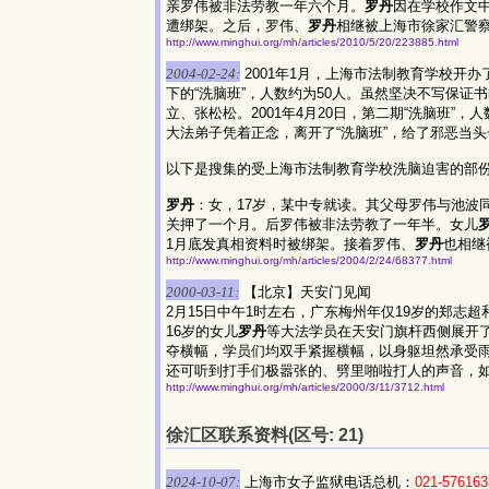
亲罗伟被非法劳教一年六个月。
罗丹
因在学校作文
遭绑架。之后，罗伟、
罗丹
相继被上海市徐家汇警
http://www.minghui.org/mh/articles/2010/5/20/223885.html
2004-02-24:
2001年1月，上海市法制教育学校开
下的“洗脑班”，人数约为50人。虽然坚决不写保证
立、张松松。2001年4月20日，第二期“洗脑班”，
大法弟子凭着正念，离开了“洗脑班”，给了邪恶当头
以下是搜集的受上海市法制教育学校洗脑迫害的部
罗丹
：女，17岁，某中专就读。其父母罗伟与池波
关押了一个月。后罗伟被非法劳教了一年半。女儿
1月底发真相资料时被绑架。接着罗伟、
罗丹
也相继
http://www.minghui.org/mh/articles/2004/2/24/68377.html
2000-03-11:
【北京】天安门见闻
2月15日中午1时左右，广东梅州年仅19岁的郑
16岁的女儿
罗丹
等大法学员在天安门旗杆西侧展开
夺横幅，学员们均双手紧握横幅，以身躯坦然承受
还可听到打手们极嚣张的、劈里啪啦打人的声音，
http://www.minghui.org/mh/articles/2000/3/11/3712.html
徐汇区联系资料(区号: 21)
2024-10-07:
上海市女子监狱电话总机：
021-576163