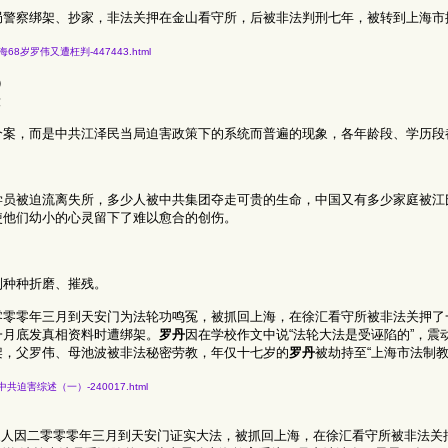
局警察绑架、抄家，非法关押在金山看守所，后被非法判刑七年，被转到上海市
1年半-上海68岁罗伟又遭枉判-447443.html
）
段
个案，而是中共江泽民当局迫害政策下的系统而普遍的现象，各年龄段、学历段
学员被迫流离失所，多少人被中共集团夺走可贵的生命，中国又有多少家庭被江
使他们幼小的心灵留下了难以愈合的创伤。
到种种折磨、摧残。
零零零年三月到天安门为法轮功鸣冤，被抓回上海，在徐汇看守所被非法关押了
一月底发真相资料时遭绑架。
罗丹
因在学校作文中说“法轮大法是受诬陷的”，震
架，父罗伟、母池波被非法秘密劳教，年仅十七岁的
罗丹
被劫持至“上海市法制教
的学生遭中共迫害综述（一）-240017.html
家人因二零零零年三月到天安门证实大法，被抓回上海，在徐汇看守所被非法关