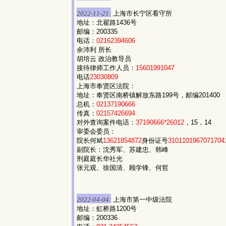
2022-11-21:
上海市长宁区看守所
地址：北翟路1436号
邮编：200335
电话：
02162394606
余沛利 所长
胡培云 政治教导员
接待律师工作人员：
15601991047
电话
23030809
上海市奉贤区法院：
地址：奉贤区南桥镇解放东路199号，邮编201400
总机：
02137190666
传真：
02157426694
对外查询案件电话：
37190666*26012
，15，14
审委会委员：
院长何斌
13621854872
身份证号
3101101967071704
副院长：沈秀军、苏建忠、韩峰
刑庭庭长华社光
张元观、徐国清、顾学锋、何哲
2022-04-04:
上海市第一中级法院
地址：虹桥路1200号
邮编：200336