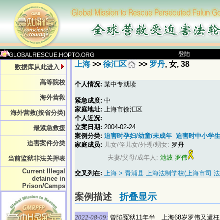
登陆
GLOBALRESCUE.HOPTO.ORG
上海
>>
徐汇区
>>
罗丹
, 女, 38
数据库从此进入
高等院校
个人情况:
某中专就读
海外营救
紧急成度:
中
家庭地址:
上海市徐汇区
海外营救(按省分类)
个人近况:
立案日期:
2004-02-24
最紧急救援
案例分类:
迫害时孕妇/幼童/未成年
迫害时中小学
迫害案件分类
家庭成员:
儿女/侄儿女/外甥/甥女:
罗丹
夫妻/父母/成年人:
池波
罗伟
当前监狱非法关押表
Current Illegal
交叉列在:
上海 > 青浦县 上海法制学校(上海市司
detainee in
Prison/Camps
案例描述
折叠显示
2022-08-09:
曾陷冤狱11年半 上海68岁罗伟又遭枉