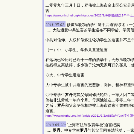
二零零九年三月十日，罗伟被上海市金山区公安分
害......
https://www.minghui.org/mh/articles/2022/8/9/曾陷冤狱1
2011-05-02:
修炼法轮功的学生遭中共迫害综述（一
......大陆遭受中共迫害的学生遍布不同学龄、学历
中共对信仰、人权和修炼法轮功学生的迫害并不是
（一）中、小学生、学龄儿童遭迫害
在这场已经历时已近十一年的浩劫中，无数法轮功
摧残得支离破碎，多少孩子沦为无家可归的孤儿，
◇大、中专学生遭迫害
大中专学生被中共迫害的更悲惨，肉体、精神都遭
◇中专学生
罗丹
与其父母同修法轮功，一家人因二
伟被非法劳教一年六个月。母亲池波在二零零二年
之后，
罗丹
和父亲罗伟相继被上海市徐家汇警察绑
迫害。
http://www.minghui.org/mh/articles/2011/5/2/修炼法轮功
2010-05-20:
“上海市法制教育学校”迫害纪实
......
罗丹
。中专学生
罗丹
与其父母同修法轮功，一