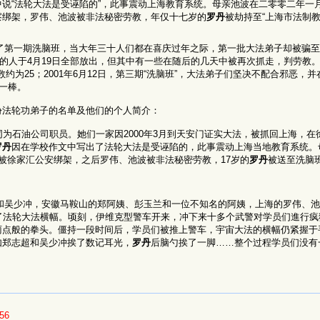
中说“法轮大法是受诬陷的”，此事震动上海教育系统。母亲池波在二零零二年一
察绑架，罗伟、池波被非法秘密劳教，年仅十七岁的
罗丹
被劫持至“上海市法制教育学
办了第一期洗脑班，当大年三十人们都在喜庆过年之际，第一批大法弟子却被骗
书的人于4月19日全部放出，但其中有一些在随后的几天中被再次抓走，判劳教
人数约为25；2001年6月12日，第三期“洗脑班”，大法弟子们坚决不配合邪恶，并
一棒。
份法轮功弟子的名单及他们的个人简介：
同为石油公司职员。她们一家因2000年3月到天安门证实大法，被抓回上海，在
罗丹
因在学校作文中写出了法轮大法是受诬陷的，此事震动上海当地教育系统。母
被徐家汇公安绑架，之后罗伟、池波被非法秘密劳教，17岁的
罗丹
被送至洗脑
志超和吴少冲，安徽马鞍山的郑阿姨、彭玉兰和一位不知名的阿姨，上海的罗伟、
了法轮大法横幅。顷刻，伊维克型警车开来，冲下来十多个武警对学员们進行疯
雨点般的拳头。僵持一段时间后，学员们被推上警车，宇宙大法的横幅仍紧握于
如郑志超和吴少冲挨了数记耳光，
罗丹
后脑勺挨了一脚……整个过程学员们没有
56