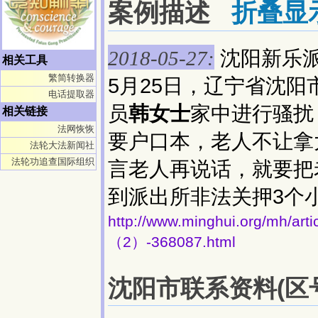
案例描述
折叠显
沈阳新乐
2018-05-27:
相关工具
繁简转换器
5月25日，辽宁省沈阳
电话提取器
员
韩女士
家中进行骚扰
相关链接
法网恢恢
要户口本，老人不让拿
法轮大法新闻社
法轮功追查国际组织
言老人再说话，就要把
到派出所非法关押3个
http://www.minghui.org/
（2）-368087.html
沈阳市联系资料(区号: