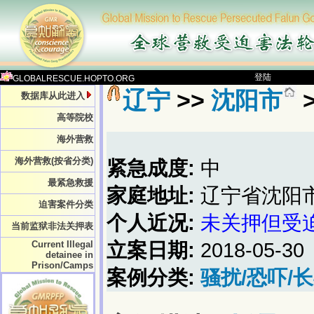
登陆
GLOBALRESCUE.HOPTO.ORG
辽宁
>>
沈阳市
数据库从此进入
高等院校
海外营救
海外营救(按省分类)
紧急成度:
中
最紧急救援
家庭地址:
辽宁省沈阳
迫害案件分类
个人近况:
未关押但受
当前监狱非法关押表
Current Illegal
立案日期:
2018-05-30
detainee in
Prison/Camps
案例分类:
骚扰/恐吓/