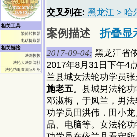
交叉列在:
黑龙江 > 哈
相关工具
案例描述
折叠显
繁简转换器
电话提取器
相关链接
黑龙江省
2017-09-04:
法网恢恢
2017年8月31日下
法轮大法新闻社
法轮功追查国际组织
兰县城女法轮功学员张
施老五
。县城男法轮功
邓淑梅，于凤兰，男法
功学员田洪伟，田小龙
品、电脑等。女法轮功
功学员在依兰县看守所