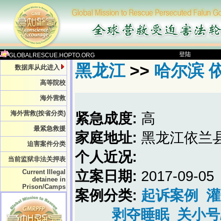
登陆
GLOBALRESCUE.HOPTO.ORG
黑龙江
>>
哈尔滨 
数据库从此进入
高等院校
海外营救
海外营救(按省分类)
紧急成度:
高
最紧急救援
家庭地址:
黑龙江依兰
迫害案件分类
个人近况:
当前监狱非法关押表
Current Illegal
立案日期:
2017-09-05
detainee in
Prison/Camps
案例分类:
起诉案例
灌
剥夺睡眠
关小号