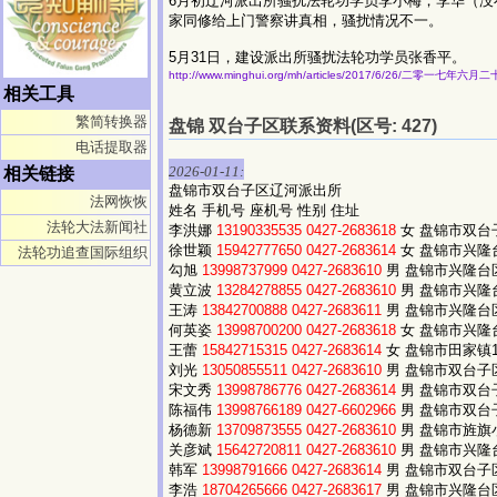
6月初辽河派出所骚扰法轮功学员李小梅，李华（
家同修给上门警察讲真相，骚扰情况不一。
5月31日，建设派出所骚扰法轮功学员张香平。
http://www.minghui.org/mh/articles/2017/6/26/二零一七年
相关工具
繁简转换器
盘锦 双台子区联系资料(区号: 427)
电话提取器
2026-01-11:
相关链接
盘锦市双台子区辽河派出所
法网恢恢
姓名 手机号 座机号 性别 住址
法轮大法新闻社
李洪娜
13190335535
0427-2683618
女 盘锦市双台子
徐世颖
15942777650
0427-2683614
女 盘锦市兴隆台
法轮功追查国际组织
勾旭
13998737999
0427-2683610
男 盘锦市兴隆台区锦
黄立波
13284278855
0427-2683610
男 盘锦市兴隆台
王涛
13842700888
0427-2683611
男 盘锦市兴隆台区鼎
何英姿
13998700200
0427-2683618
女 盘锦市兴隆台
王蕾
15842715315
0427-2683614
女 盘锦市田家镇1号
刘光
13050855511
0427-2683610
男 盘锦市双台子区
宋文秀
13998786776
0427-2683614
男 盘锦市双台子
陈福伟
13998766189
0427-6602966
男 盘锦市双台子
杨德新
13709873555
0427-2683610
男 盘锦市旌旗小区
关彦斌
15642720811
0427-2683610
男 盘锦市兴隆台
韩军
13998791666
0427-2683614
男 盘锦市双台子区
李浩
18704265666
0427-2683617
男 盘锦市兴隆台区生