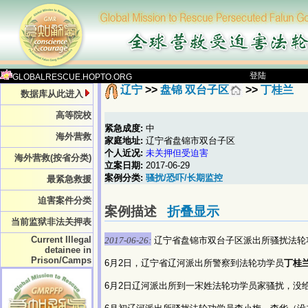
登陆
GLOBALRESCUE.HOPTO.ORG
辽宁
>>
盘锦 双台子区
>>
丁桂兰
数据库从此进入
高等院校
紧急成度:
中
海外营救
家庭地址:
辽宁省盘锦市双台子区
个人近况:
未关押但受迫害
海外营救(按省分类)
立案日期:
2017-06-29
案例分类:
骚扰/恐吓/长期监控
最紧急救援
迫害案件分类
案例描述
折叠显示
当前监狱非法关押表
Current Illegal
2017-06-26:
辽宁省盘锦市双台子区派出所骚扰法轮
detainee in
Prison/Camps
6月2日，辽宁省辽河派出所警察到法轮功学员
丁桂
6月2日辽河派出所到一宋姓法轮功学员家骚扰，没