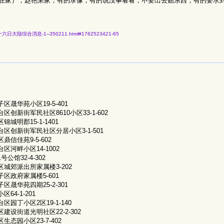
没在家），赵艳荣家，有的录像，有的说没事看看，不要出去贴东西；有的要求
六月二十六日大陆综合消息-1--350211.html#1762523421-65
区晟华苑小区19-5-401
区创新街军民社区8610小区33-1-602
城明郡15-1-1401
区创新街军民社区分居小区3-1-501
信佳苑9-5-602
区河畔小区14-1002
公馆32-4-302
城郊派出所家属楼3-202
区政府家属楼5-601
区晟华苑四期25-2-301
64-1-201
区园丁小区2区19-1-140
建设街道光明社区22-2-302
态园小区23-7-402