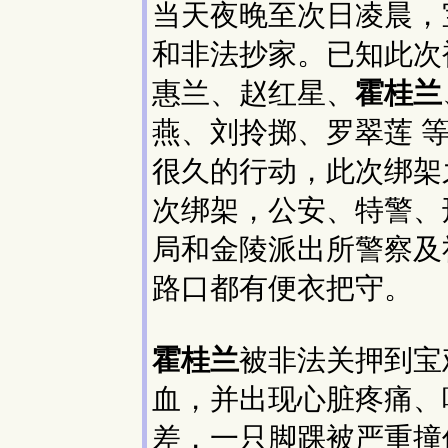
当天夜晚至次日凌晨，
和非法抄家。已知此次
惠兰、赵红星、
霍桂兰
燕、刘拎掷、罗翠莲 
很久的行动，此次绑架
次绑架，公安、特警、
局和金陵派出所警察及
路口都有便衣把守。
霍桂兰
被非法关押到宝
血，并出现心脏疼痛、
差，一只脚踝被严重撞