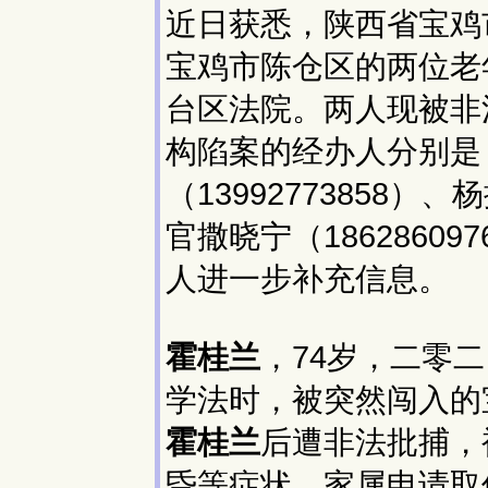
近日获悉，陕西省宝鸡
宝鸡市陈仓区的两位老
台区法院。两人现被非
构陷案的经办人分别是
（13992773858）
官撒晓宁（186286
人进一步补充信息。
霍桂兰
，74岁，二零
学法时，被突然闯入的
霍桂兰
后遭非法批捕，
昏等症状，家属申请取