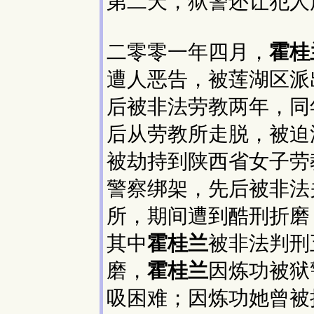
第二天，狱警还让犯人
二零零一年四月，
霍桂
遭人恶告，被莲湖区派
后被非法劳教两年，同
后从劳教所走脱，被迫
被劫持到陕西省女子劳
警察绑架，先后被非法
所，期间遭到酷刑折磨
其中
霍桂兰
被非法判刑
磨，
霍桂兰
因炼功被狱
吸困难；因炼功她曾被