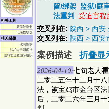
留/绑架
监狱/庭
法重判
受迫害程
相关工具
交叉列在:
陕西 > 西
繁简转换器
电话提取器
交叉列在:
陕西 > 西
相关链接
法网恢恢
法轮大法新闻社
案例描述
折叠显
法轮功追查国际组织
七旬老人
霍
2026-04-10:
二零二五年十二月十八
法，被宝鸡市金台区法
后，二零二六年三月十
判。