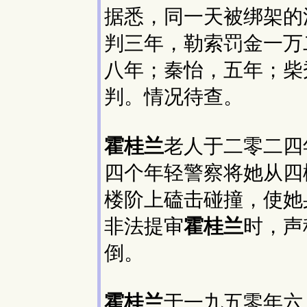
据悉，同一天被绑架的
判三年，勒索罚金一万
八年；秦怡，五年；柴
判。情况待查。
霍桂兰
老人于二零二四
四个年轻警察将她从四
楼阶上磕击碰撞，使她
非法提审
霍桂兰
时，声
倒。
霍桂兰
于一九五零年六