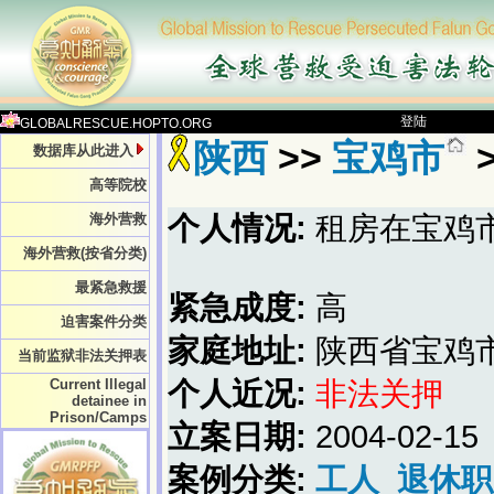
登陆
GLOBALRESCUE.HOPTO.ORG
陕西
>>
宝鸡市
数据库从此进入
高等院校
海外营救
个人情况:
租房在宝鸡
海外营救(按省分类)
最紧急救援
紧急成度:
高
迫害案件分类
家庭地址:
陕西省宝鸡
当前监狱非法关押表
Current Illegal
个人近况:
非法关押
detainee in
Prison/Camps
立案日期:
2004-02-15
案例分类:
工人
退休职