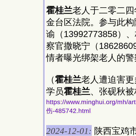
霍桂兰
老人于二零二四
金台区法院。参与此构
谕（13992773858
察官撒晓宁（18628
情者曝光绑架老人的警
（
霍桂兰
老人遭迫害更
学员
霍桂兰
、张砚秋被
https://www.minghui.org
伤-485742.html
陕西宝鸡
2024-12-01: