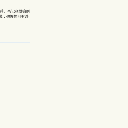
志萍、书记张博骗到
属，假惺惺问有甚