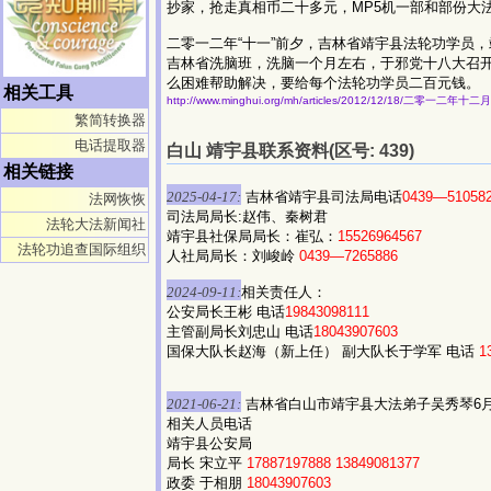
抄家，抢走真相币二十多元，MP5机一部和部份大
二零一二年“十一”前夕，吉林省靖宇县法轮功学员
吉林省洗脑班，洗脑一个月左右，于邪党十八大召开
么困难帮助解决，要给每个法轮功学员二百元钱。
相关工具
http://www.minghui.org/mh/articles/2012/12/18/二零一
繁简转换器
电话提取器
白山 靖宇县联系资料(区号: 439)
相关链接
2025-04-17:
吉林省靖宇县司法局电话
0439—51058
法网恢恢
司法局局长:赵伟、秦树君
法轮大法新闻社
靖宇县社保局局长：崔弘：
15526964567
法轮功追查国际组织
人社局局长：刘峻岭
0439—7265886
2024-09-11:
相关责任人：
公安局长王彬 电话
19843098111
主管副局长刘忠山 电话
18043907603
国保大队长赵海（新上任） 副大队长于学军 电话
1
2021-06-21:
吉林省白山市靖宇县大法弟子吴秀琴6
相关人员电话
靖宇县公安局
局长 宋立平
17887197888
13849081377
政委 于相朋
18043907603