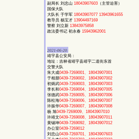
副局长 刘忠山
18043907603
（主管迫害）
国保大队
大队长 于学军
18043907077
13943961655
教导员 杨宝才
13904497169
警察 刘立新
13843975858
政法委书记 初永春
15943962001
2021-06-20:
靖宇县公安局：
地址：吉林省靖宇县靖宇二道街东首
交警大队
朱大成
0439-7269001、18043907001
于相朋
0439-7269002、18043907002
初炳武
0439-7269003、18043907003
李长和
0439-7269004、18043907005
张德武
0439-7269005、18043907006
陈松海
0439-7269006、18043907007
许振华
0439-7269007、18043907008
杨 旭
0439-7269009、18043907010
许靖文
0439-7269008、18043907011
黄锡坤
0439-7269092、18043907012
办公室
0439-7269012
刘忠山
0439-7269701、18043907603