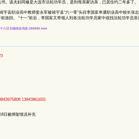
法书。该夫妇同修是大连市法轮功学员，是到母亲家访亲，已居住约二年多了。
，靖宇县职业高中教师姜永军被靖宇县“六一零”头目李国富串通职业高中校长张
前放回。 “十一”前后，李国富又带领人到各法轮功学员家中或找法轮功学员亲
二年十二月十八日大陆综合消息-266690.html
23
3843975808
13943961655
月8日被绑架情况补充