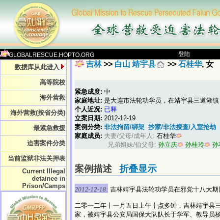
登陆
GLOBALRESCUE.HOPTO.ORG
吉林
>>
白山 靖宇县
>>
石桂华
, 女
数据库从此进入
高等院校
紧急成度:
中
海外营救
家庭地址:
是大连市法轮功学员，在靖宇县三道湖镇
个人近况:
已释
海外营救(按省分类)
立案日期:
2012-12-19
案例分类:
非法拘留/绑架
抄家/非法搜查/入室抢劫
最紧急救援
家庭成员:
夫妻/父母/成年人:
石桂华
迫害案件分类
兄弟姐妹/伯父母:
孙立庆
孙桂玲
孙
当前监狱非法关押表
案例描述
折叠显示
Current Illegal
detainee in
Prison/Camps
2012-12-18:
吉林靖宇县法轮功学员在邪党十八大期
二零一二年十一月五日上午十点多钟，吉林靖宇县
家，被靖宇县公安局国保大队队长于学军、教导员