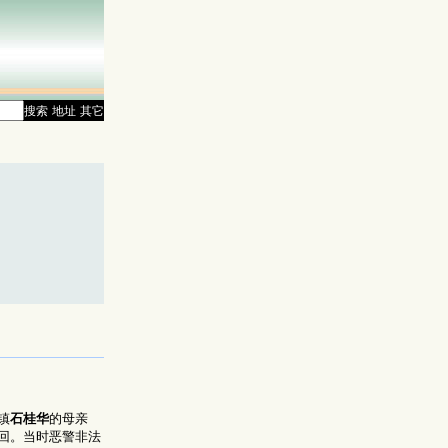
搜索
地址
其它
镇
石桂华
的母亲
回。当时恶警非法