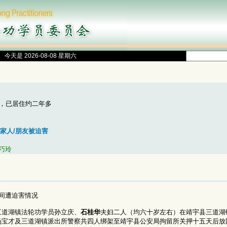
今天是 2026-08-08 星期六
，已居住约二年多
家人/朋友被迫害
巧玲
间遭迫害情况
三道湖镇法轮功学员孙立庆、
石桂华
夫妇二人（均六十岁左右）在靖宇县三道湖
杨宝才及三道湖镇派出所警察共四人绑架至靖宇县公安局拘留所关押十五天后放