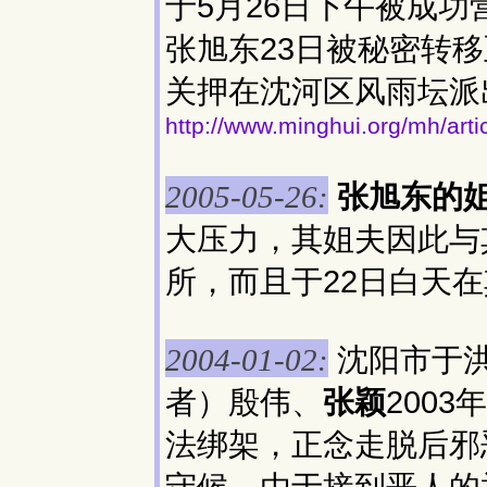
于5月26日下午被成
张旭东23日被秘密转
关押在沈河区风雨坛派
http://www.minghui.org/mh/art
张旭东的
2005-05-26:
大压力，其姐夫因此与
所，而且于22日白天在
沈阳市于洪
2004-01-02:
者）殷伟、
张颖
200
法绑架，正念走脱后邪