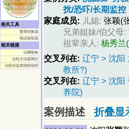
扰/恐吓/长期监控
家庭成员:
儿媳:
张颖(
相关工具
兄弟姐妹/伯父母:
繁简转换器
电话提取器
祖辈亲人:
杨秀兰
相关链接
法网恢恢
交叉列在:
辽宁 > 沈阳
法轮大法新闻社
法轮功追查国际组织
教所?)
交叉列在:
辽宁 > 沈
养院)
案例描述
折叠显