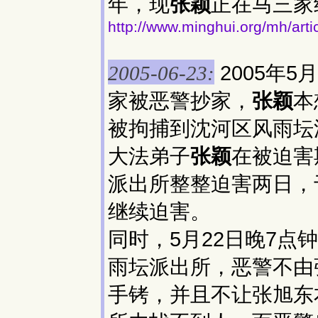
年，现
张颖
正在马三家
http://www.minghui.org/mh/art
2005年
2005-06-23:
家被恶警抄家，
张颖
本
被拘捕到沈河区风雨坛
大法弟子
张颖
在被迫害
派出所整整迫害两日，
继续迫害。
同时，5月22日晚7
雨坛派出所，恶警不由
手铐，并且不让张旭东