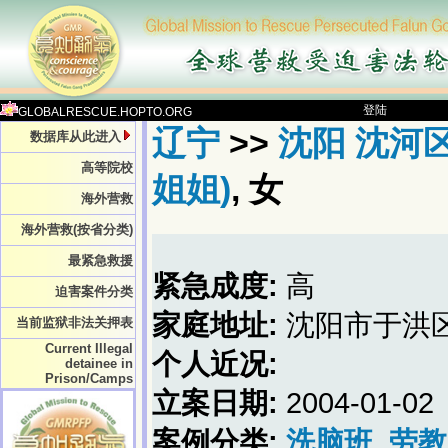
登陆
GLOBALRESCUE.HOPTO.ORG
辽宁
>>
沈阳 沈河区(
数据库从此进入
高等院校
姐姐)
, 女
海外营救
海外营救(按省分类)
最紧急救援
紧急成度:
高
迫害案件分类
家庭地址:
沈阳市于洪
当前监狱非法关押表
Current Illegal
个人近况:
detainee in
Prison/Camps
立案日期:
2004-01-02
案例分类:
洗脑班
劳教