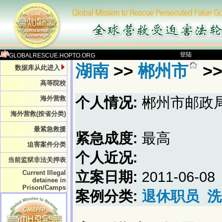
登陆
GLOBALRESCUE.HOPTO.ORG
湖南
>>
郴州市
>
数据库从此进入
高等院校
海外营救
个人情况:
郴州市邮政
海外营救(按省分类)
最紧急救援
紧急成度:
最高
迫害案件分类
个人近况:
当前监狱非法关押表
Current Illegal
立案日期:
2011-06-08
detainee in
Prison/Camps
案例分类:
退休职员
洗