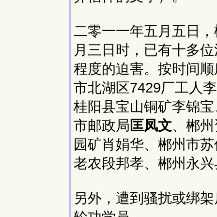
二零一一年五月五日，
月三日时，已有十多位
程度的迫害。按时间顺
市北湖区7429厂工
桂阳县宝山铜矿李锦宝
市邮政局
匡凤文
、郴州
园矿肖娟华、郴州市苏
老农段邦孝、郴州永兴
另外，遭到骚扰或绑架
轮功学员。