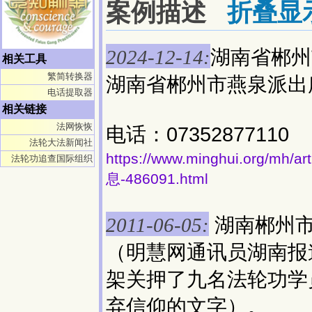
案例描述
折叠显
湖南省郴州
2024-12-14:
相关工具
繁简转换器
湖南省郴州市燕泉派出
电话提取器
相关链接
法网恢恢
电话：07352877110
法轮大法新闻社
https://www.minghui.org
法轮功追查国际组织
息-486091.html
湖南郴州市
2011-06-05:
（明慧网通讯员湖南报
架关押了九名法轮功学
弃信仰的文字）。