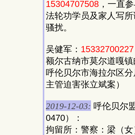
15304707508
，一直参
法轮功学员及家人写所
骚扰。
吴健军：
15332700227
额尔古纳市莫尔道嘎镇邮
呼伦贝尔市海拉尔区分
主管迫害张立斌案）
呼伦贝尔
2019-12-03:
0470）：
拘留所：警察：梁（女）