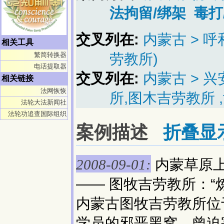
法拘留/绑架
毒打
交叉列在:
内蒙古 > 
相关工具
劳教所)
繁简转换器
电话提取器
交叉列在:
内蒙古 > 
相关链接
法网恢恢
所,图木吉劳教所 ,
法轮大法新闻社
法轮功追查国际组织
案例描述
折叠显
内蒙草原
2008-09-01:
—— 图牧吉劳教所：“
内蒙古图牧吉劳教所位
学员的邪恶黑窝，曾迫