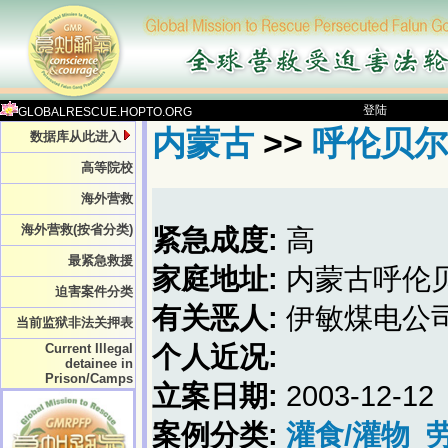
登陆
GLOBALRESCUE.HOPTO.ORG
内蒙古
>>
呼伦贝尔
数据库从此进入
高等院校
海外营救
海外营救(按省分类)
紧急成度:
高
最紧急救援
家庭地址:
内蒙古呼伦
迫害案件分类
有关恶人:
伊敏煤电公
当前监狱非法关押表
Current Illegal
个人近况:
detainee in
Prison/Camps
立案日期:
2003-12-12
案例分类:
灌食/灌物