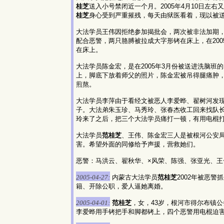
桂芝
送入小号禁闭近一个月。2005年4月10日
桂芝
身心受到严重摧残，每天由狱医看着，现以被
大法学员王伟因拒绝参加揭批会，两次被非法加期
配合恶警，两只胳膊被拉成大字形铐在床上，在20
在床上。
大法学员陈金宏，是在2005年3月份被送进洗脑
上，脚底下放着师父的照片，陈金宏被吊得腿痛肿，
煎熬。
大法学员李萍由于看经文被恶人李爱晔、翟树河发现
子。大法弟朱玉珍、马秀玲、张春杰收工回来找队
玲来了之后，把三个大法学员痛打一顿，有用电棍
大法学员
范桂芝
、王伟、陈金宏三人是被根河公安局
害。希望外面的同修给予声援，营救她们。
恶警：马洪云、翟秋华、×风荣、陈强、张亚光、王
2005-04-27:
内蒙古大法学员
范桂芝
2002年被恶
籍、开除公职，爱人逼她离婚。
2005-04-01:
范桂芝
，女，43岁，根河市得尔布镇
李爱晔用手铐把手和脚都铐上，四个恶警用电棍迫