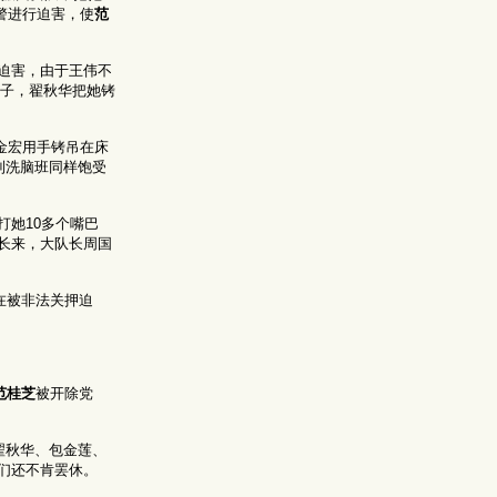
警进行迫害，使
范
迫害，由于王伟不
巴子，翟秋华把她铐
金宏用手铐吊在床
到洗脑班同样饱受
她10多个嘴巴
长来，大队长周国
在被非法关押迫
范桂芝
被开除党
翟秋华、包金莲、
们还不肯罢休。