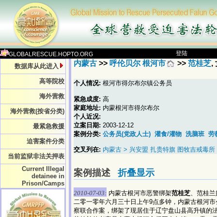
登陆
GLOBALRESCUE.HOPTO.ORG
内蒙古
>>
呼伦贝尔 根河市
>>
范桂芝
,
数据库从此进入
高等院校
个人情况:
根河市得尔布尔镇公务员
海外营救
紧急成度:
高
家庭地址:
内蒙根河市得尔布尔
海外营救(按省分类)
个人近况:
立案日期:
2003-12-12
最紧急救援
案例分类:
公务员(党政人士)
灌食/灌物
洗脑班
劳
迫害案件分类
交叉列在:
内蒙古 > 兴安盟 扎贵特旗 图牧吉戒毒所 
当前监狱非法关押表
Current Illegal
案例描述
折叠显示
detainee in
Prison/Camps
2010-07-03:
内蒙古根河市恶警绑架
范桂芝
、范桂兰
二零一零年六月三十日上午9点多钟，内蒙古根河
察联合作案，绑架了现居住于辽宁盘山县高升镇的