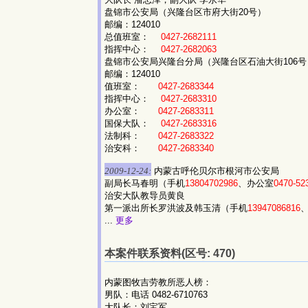
盘锦市公安局（兴隆台区市府大街20号）
邮编：124010
总值班室：
0427-2682111
指挥中心：
0427-2682063
盘锦市公安局兴隆台分局（兴隆台区石油大街106号
邮编：124010
值班室：
0427-2683344
指挥中心：
0427-2683310
办公室：
0427-2683311
国保大队：
0427-2683316
法制科：
0427-2683322
治安科：
0427-2683340
2009-12-24:
内蒙古呼伦贝尔市根河市公安局
副局长马春明（手机
13804702986
、办公室
0470-5
治安大队教导员黄良
第一派出所长罗洪波及韩玉清（手机
13947086816
、
...
更多
本案件联系资料(区号: 470)
内蒙图牧吉劳教所恶人榜：
男队：电话 0482-6710763
大队长：刘宝军