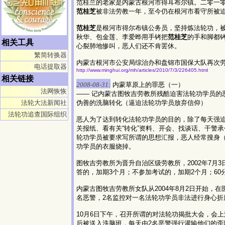
范桂兰的老家是内蒙古根河市得耳布尔镇。二零一
范桂芝
被非法劳教一年，至今仍在根河市看守所被
范桂芝
是根河市得尔布镇公务员，坚持炼法轮功，被停
秋华、包金莲、李爱晔用手铐把
范桂芝
的手和脚都
相关工具
心裂肺地惨叫，恶人们还不肯罢休。
繁简转换器
内蒙古根河市公安局综治办和盘锦市国保大队再次
电话提取器
http://www.minghui.org/mh/articles/2010/7/3/226405.html
相关链接
2008-08-31:
内蒙草原上的罪恶（一）
法网恢恢
—— 记内蒙古图牧吉劳教所残酷迫害法轮功学员的
法轮大法新闻社
伪善的洗脑转化（逼迫法轮功学员放弃信仰）
法轮功追查国际组织
恶人为了达到转化法轮功学员的目的，除了每天强
关报纸、看有关“转化”资料、开会、找谈话、干警
轮功学员被要求写所谓的思想汇报，恶人经常搜身
功学员的衣服烧掉。
图牧吉劳教所为晋升自治区级劳教所，2002年7
答的，加期3个月；不参加考试的，加期2个月；6
内蒙古图牧吉劳教所女队从2004年8月2日开始，
名恶警，2名监控对一名法轮功学员非法进行身心
10月6日下午，召开所谓的对法轮功揭批大会，会
后被送入洗脑班，每天由2名恶警强行灌输他们的歪