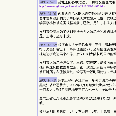
2005-01-01:
范桂芝
因心中难过，不想吃饭被说成绝
http://www.minghui.org/mh/articles/2005/1/1/92611.html
2004-09-16:
内蒙古自治区图木吉劳教所的邪恶之徒
图木吉劳教所的女子中队队长尹桂娟用电棍、皮鞭
学员李小秋被迫害成精神病，已放。另外，非法关
根河市公安局为了达到非法关押大法弟子的邪恶目
芝
、王伟，至今未放。
2003-12-12:
根河市大法弟子陈金宏、王伟、
范桂芝
打，先是打嘴巴子，拳头猛击脸部，然后扯住头发
桂娟边折磨边骂个不停。后又叫到大队长周国玲的
根河市大法弟子陈金宏、王伟、
范桂芝
，是被内蒙
强行押送到图牧吉劳教所。第一次因没有任何手续
拳打脚踢，衣服被撕破。经恶警一段时间秘谋，当
2002-10-08:
黑龙江省牡丹江市三十多位大法弟子被非
黑龙江省邪恶势力于2002年1月开始大批绑架大
一百多人，到7月初已增至三百六七十人，年龄最大
黑龙江省牡丹江市恶警非法将大批大法弟子投教、
教。
被非法判刑者包括：5月，李经纬，8年。于忠海，被