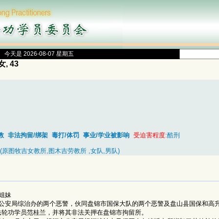
今天是 2026-08-07 星期五
 女, 43
教
非法拘留/绑架
毒打/体罚
事业/学业被影响
受迫害程度:
酷刑
(原图牧吉女教所,图木吉劳教所 ,女队,男队)
姐妹
市公安局综治办的两个恶警，伙同盘锦市国保大队的两个恶警及盘山县国保和高
法轮功学员范桂兰，并将其非法关押在盘锦市拘留所。