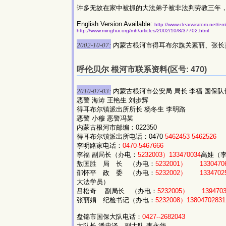
许多无故在家中被抓的大法弟子被非法判劳教三年
English Version Available:
http://www.clearwisdom.net/em
http://www.minghui.org/mh/articles/2002/10/8/37702.html
2002-10-07:
内蒙古根河市得耳布尔旗关素丽、张长
呼伦贝尔 根河市联系资料(区号: 470)
2010-07-03:
内蒙古根河市公安局 局长 李福 国保队
恶警 海涛 王艳生 刘步辉
得耳布尔镇派出所所长 杨冬生 李明路
恶警 小穆 恶警冯某
内蒙古根河市邮编：022350
得耳布尔镇派出所电话：0470
5462453
5462526
李明路家电话：
0470-5467666
李福 副局长（办电：
5232003）133470034
高娃
敖匡胜 局 长 （办电：
5232001）
1330470
邵怀平 政 委 （办电：
5232002）
1334702
大法学员）
吕松奇 副局长 （办电：
5232005）
139470
张丽娟 纪检书记（办电：
5232008）13804702831
盘锦市国保大队电话：
0427--2682043
大队长 潘忠泽，副大队 李永华