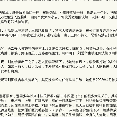
被送入洗脑班，进去后和高娃一样，被用罚站、不准睡觉等手段，折磨近一个月。洗
日左右又把她送入洗脑班，由两个犹大李小云、郭俊秀做她的洗脑，洗脑不成，又由
被送到呼和浩特迫害。
期，为抵制无理迫害，王伟绝食抗议，第六天被送到医院，被强行灌食并注射药
2005年1月4日下午被送进洗脑班进行迫害，由于王伟不转化，恶警马洪云打她
脑班的，头20多天被迫害的基本上没让陈金宏睡觉，陈抗议，恶警马洪云、张亚
痛肿，抽筋，疼痛难忍，走路都很困难。4月10日，刘爱华也被送到洗脑班同
现，别的学员出工之后，恶人把李萍留下，把她铐在床上，李爱晔打她10多个
要人，如果不放人，找大队长，李爱晔说不用你们找大队长，我叫大队长来，大
有的拳打脚踢。
局送到图牧吉非法劳教的，其间没有经过任何法律手续，她们从2002年4月被
邪恶黑窝，那里多年以来非法关押着内蒙古东四盟（市）的很多大法弟子。其
着地）、电棍电、上绳、打嘴巴子，有的一打就是一百下；对绝食抗议者野蛮灌
嘴流血，还在嘴里塞上裤衩。刘爱华的后腰被打坏，几天后就被折磨得骨瘦如柴
电得全是泡；把大雁矿区的毛春兰（50多岁），从四级台阶猛推下来，胳膊摔
牙刷上劲儿，绳子深深陷在肉中，先是麻，随后头晕脑胀，全身失去知觉，回家