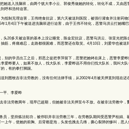
左右又把她送入洗脑班，由两个犹大李小云、郭俊秀做她的转化，转化不成，又由恶
送到呼和浩特迫害。
，为抵制无理迫害，王伟绝食抗议，第六天被送到医院，被强行灌食并注射药物
05年1月4日下午被送进洗脑班进行迫害，由于王伟不转化，恶警马洪云打她嘴
班的，头20多天被迫害的基本上没让睡觉，陈金宏抗议，恶警马洪云、张亚光把陈
抽筋，疼痛难忍，走路都很困难，而恶警还在取笑。4月10日，刘爱华也被送
，别的学员出工之后，邪恶之徒把李萍留下，恶警把她铐在床上，恶警李爱晔打
长李爱晔要人，如果不放人，找大队长，李爱晔说不用你们找大队长，我叫大队
打的，有的拳打脚踢。
送到图牧吉非法劳教的，没有任何法律手续，从2002年4月被关押直到现在还
一平、李爱晔
警抓去非法劳教两年，现早已超期，但她被非法关押至今不放。在被非法劳教中，
公务员，坚持炼法轮功，被停职并非法劳教三年，在劳教队期间受恶警尹桂娟、
害一上午，使她的前胸、后背都是泡，头发也拽去几绺，撕心裂肺的惨叫，恶人