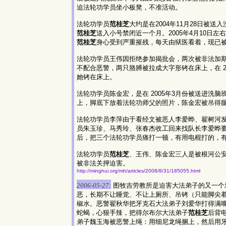
迫法轮功学员坐小板凳，不准活动。
法轮功学员
范桂芝
大约是在2004年11月28日
范桂芝
送入小号禁闭近一个月。2005年4月10
范桂芝
身心受到严重摧残，每天由狱医看着，现已
法轮功学员王伟因拒绝参加揭批会，两次被非法加
不配合恶警，两只胳膊被拉成大字形铐在床上，在 
她铐在床上。
法轮功学员陈金宏，是在 2005年3月份被送进洗
上，脚底下放着法轮功师父的照片，陈金宏被吊得腿
法轮功学员李萍由于看经文被恶人李爱晔、翟树河发
员朱玉珍、马秀玲、张春杰收工回来找队长李爱晔
后，把三个法轮功学员痛打一顿，有用电棍打的，
法轮功学员
范桂芝
、王伟、陈金宏三人是被根河公安
被非法关押迫害。
http://minghui.org/mh/articles/2008/8/31/185055.html
2006-05-27:
图牧吉劳教所是迫害大法弟子的又一个
恶，长期不让睡觉、不让上厕所、吊铐（只能脚尖
椒水。恶警翟秋华把牙克石大法弟子刘爱华打得满
蛇蝎，心狠手辣，把得尔布尔大法弟子
范桂芝
后背
弟子魏玉海被恶警上绳：用细尼龙绳捆上，然后用