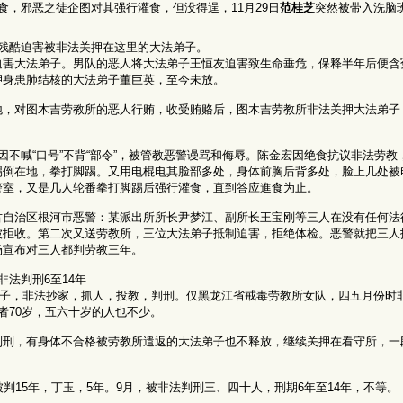
食，邪恶之徒企图对其强行灌食，但没得逞，11月29日
范桂芝
突然被带入洗脑
残酷迫害被非法关押在这里的大法弟子。
迫害大法弟子。男队的恶人将大法弟子王恒友迫害致生命垂危，保释半年后便含
押身患肺结核的大法弟子董巨英，至今未放。
地，对图木吉劳教所的恶人行贿，收受贿赂后，图木吉劳教所非法关押大法弟子
因不喊“口号”不背“部令”，被管教恶警谩骂和侮辱。陈金宏因绝食抗议非法劳
踢倒在地，拳打脚踢。又用电棍电其脸部多处，身体前胸后背多处，脸上几处被
警室，又是几人轮番拳打脚踢后强行灌食，直到答应進食为止。
古自治区根河市恶警：某派出所所长尹梦江、副所长王宝刚等三人在没有任何法
被拒收。第二次又送劳教所，三位大法弟子抵制迫害，拒绝体检。恶警就把三人
场宣布对三人都判劳教三年。
法判刑6至14年
法弟子，非法抄家，抓人，投教，判刑。仅黑龙江省戒毒劳教所女队，四五月份时
者70岁，五六十岁的人也不少。
判刑，有身体不合格被劳教所遣返的大法弟子也不释放，继续关押在看守所，一
判15年，丁玉，5年。9月，被非法判刑三、四十人，刑期6年至14年，不等。