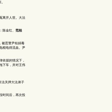
班。
冤离开人世。大法
：陈金红、
范桂
教，被恶警尹桂娟毒
电棍电得流血。尹
律依据的情况下，
拖下车，并对王伟
非法关押大法弟子
段时间后，再次投