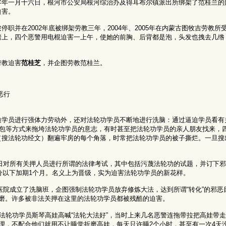
零年一月十六日，根河市公安局根河综治办及得耳布尔镇派出所绑架了范桂兰的
迫害。
职并在2002年底被绑架劳教三年，2004年、2005年在内蒙古图牧吉劳教所
铐上，四个恶警用电棍迫害一上午，使她的前胸、后背都是泡，头发也拽去几绺
劳教迫害
范桂芝
，并企图劳教范桂兰。
恶行
迫学员进行强体力劳动外，还对法轮功学员不断地进行洗脑：通过逼迫学员看有
承包等方式来拖垮法轮功学员的意志，有时甚至把法轮功学员的亲人朋友找来，
（搜法轮功经文）翻遍牢房的每个角落，时常把法轮功学员的被子撕烂。一旦搜
月3日对所有关押人员进行所谓的法律考试，其中包括污蔑法轮功的试题，并订下
0分以下加期1个月。名义上为晋级，实为迫害法轮功学员的新花样。
在医院成立了洗脑班，企图强制法轮功学员放弃修炼大法，达到所谓“转化”的邪恶
折磨。许多被非法关押在这里的法轮功学员都被残酷的迫害。
上法轮功学员斯琴高娃高喊“法轮大法好”，当时上来几名恶警连拖带拉把高娃带
理，不配合他们就用不让睡觉折磨高娃，每天只许睡2个小时，甚至有一次4天