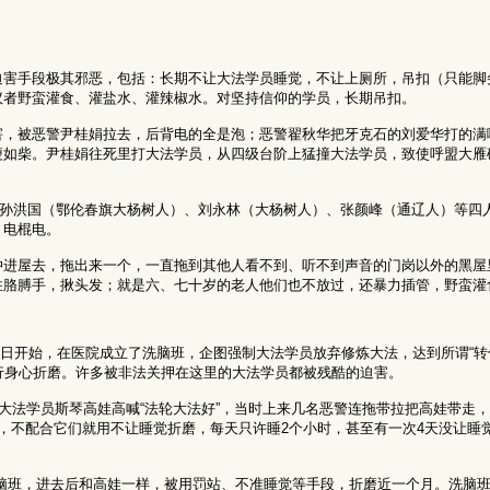
迫害手段极其邪恶，包括：长期不让大法学员睡觉，不让上厕所，吊扣（只能脚
议者野蛮灌食、灌盐水、灌辣椒水。对坚持信仰的学员，长期吊扣。
害，被恶警尹桂娟拉去，后背电的全是泡；恶警翟秋华把牙克石的刘爱华打的满
瘦如柴。尹桂娟往死里打大法学员，从四级台阶上猛撞大法学员，致使呼盟大雁
）、孙洪国（鄂伦春旗大杨树人）、刘永林（大杨树人）、张颜峰（通辽人）等四
，电棍电。
冲进屋去，拖出来一个，一直拖到其他人看不到、听不到声音的门岗以外的黑屋
住胳膊手，揪头发；就是六、七十岁的老人他们也不放过，还暴力插管，野蛮灌
月2日开始，在医院成立了洗脑班，企图强制大法学员放弃修炼大法，达到所谓“转
行身心折磨。许多被非法关押在这里的大法学员都被残酷的迫害。
上大法学员斯琴高娃高喊“法轮大法好”，当时上来几名恶警连拖带拉把高娃带走
，不配合它们就用不让睡觉折磨，每天只许睡2个小时，甚至有一次4天没让睡
送入洗脑班，进去后和高娃一样，被用罚站、不准睡觉等手段，折磨近一个月。洗脑