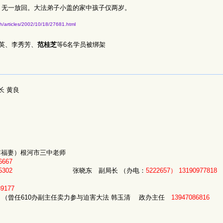
，无一放回。大法弟子小盖的家中孩子仅两岁。
h/articles/2002/10/18/27681.html
英、李秀芳、
范桂芝
等6名学员被绑架
长 黄良
（李福妻）根河市三中老师
6667
5302
张晓东 副局长 （办电：
5222657）
13190977818
39177
（曾任610办副主任卖力参与迫害大法 韩玉清 政办主任
13947086816