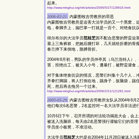
起来。
http://www.minghui.org/mh/articles/2006/5/27/128916.html
2006-02-21:
内蒙图牧吉劳教所的罪恶
内蒙图牧吉劳教所是迫害大法学员的又一个黑窝，
电，拳脚齐上，搧巴掌一打就是一百个。对绝食抗
得尔布尔的大法学员
范桂芝
因不配合恶警的野蛮迫
塞上三角裤衩，把她后腰打坏，几天就给折磨的骨
春兰摔下来倒地，胳膊骨折。
2004年8月初，男队的学员仲亭其（乌兰浩特人
害，拒绝出工，被关入小号，遭暴打，被野蛮灌食
对于集体绝食抗议的情况，恶警们纠集十几个人，
齐拳打脚踢，将人打倒在地，踢身子，扳脑袋，踹
死，然后再去拖另一个过来。
http://www.minghui.org/mh/articles/2006/2/21/121281.html
2005-05-29:
内蒙古图牧吉劳教所女队从2004年8
他们每次6名恶警，2名监控对一名大法学员非法进
10月6日下午，召开所谓的对法轮功揭批大会，会
被送入洗脑班，每天由2名恶警强行灌输它们的歪理
学员坐小板凳，不准活动。
大法学员
范桂芝
大约是在2004年11月28日被