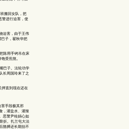
脑班搬回女队，把
恶警进行迫害，使
物迫害，由于王伟
嘴巴子，翟秋华把
光把陈用手铐吊在床
样饱受煎熬。
嘴巴子。法轮功学
队长周国玲来了之
关押直到现在还在
迫害手段极其邪
食，灌盐水、灌辣
。恶警尹桂娟心如
成骨折。扎兰屯大法
后胳膊还长期抬不