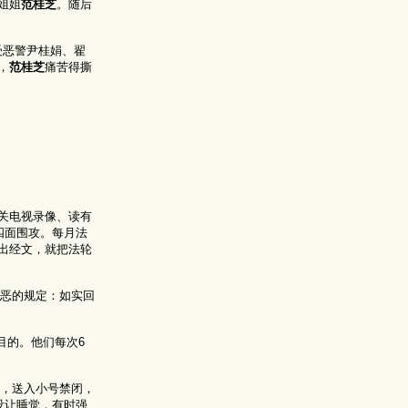
姐姐
范桂芝
。随后
受恶警尹桂娟、翟
，
范桂芝
痛苦得撕
关电视录像、读有
四面围攻。每月法
出经文，就把法轮
邪恶的规定：如实回
目的。他们每次6
走，送入小号禁闭，
没让睡觉，有时强