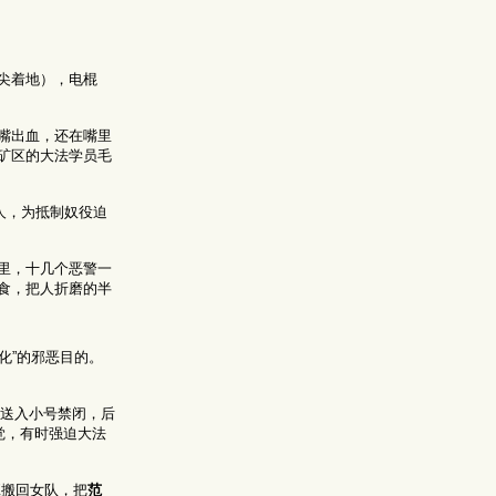
尖着地），电棍
嘴出血，还在嘴里
矿区的大法学员毛
人，为抵制奴役迫
里，十几个恶警一
食，把人折磨的半
化”的邪恶目的。
，送入小号禁闭，后
觉，有时强迫大法
班搬回女队，把
范