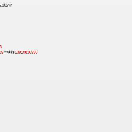
302室
3
09
牟铁柱
13910836950