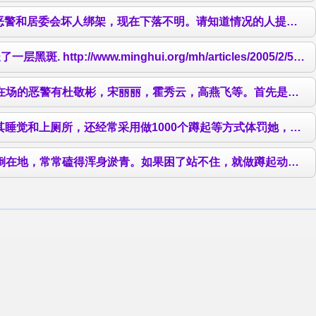
提供更多的消息。 http://www.minghui.org/mh/articles/2006/8/4/134766.html
www.minghui.org/mh/articles/2005/2/5/94876.html
─80个时，大腿像被火烧一样疼。接着警察又强迫不同的学员做“推小车”（前面的人双手撑地，后面的人抬着她的两条腿向前推進），仰卧起坐，俯卧撑，单腿独立等。下午又强迫学员去挖沟。
用做1000个蹲起等方式体罚她，指使恶徒打骂她。恶警霍秀云还怂恿黄萍，对
动作，两手平举，不停地蹲下起来，再蹲下再起来。有一个叫宋丽丽的队长（北京农业大学毕业，20多岁）是负责折磨