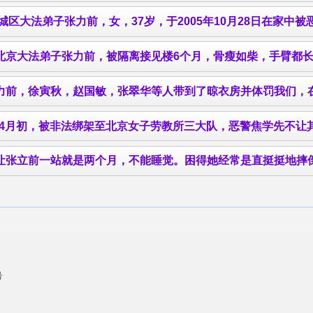
西城区大法弟子
张力前
，女，37岁，于2005年10月28日在家中被恶警和居委会坏人绑架，现在下落不明。请知道情况的人
北京大法弟子
张力前
，被隔离接见楼6个月，骨瘦如柴，手臂都长了一层黑斑. http://
力前
，徐寅秋，赵国敏，张翠华等人带到了晾衣房并体罚我们，在场的恶警有杜敬彬，宋丽丽，霍秀云，高燕飞等。首先是强迫我们做500个蹲起，我们都无法达到警察的要求，都只做了100个，做到70
初，被非法绑架至北京女子劳教所三大队，恶警焦学先不让其睡觉和上厕所，还经常采
让
张立前
一站就是两个月，不能睡觉。困得她经常是直挺挺地摔倒在地，常常磕得浑身淤青。如果困了站不住，就做蹲起
号