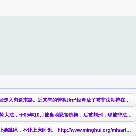
女子监狱的张海娜、曹艳梅就是继续行恶的恶警。 张海娜，原来是北京女子监狱八区的监区长，靠迫害法轮功学员多次被邪党表彰，并到外地多次交流
于05年10月被当地恶警绑架，后被判刑，现被非法关押北京女子监狱。
ghui.org/mh/articles/2007/4/12/152642.html