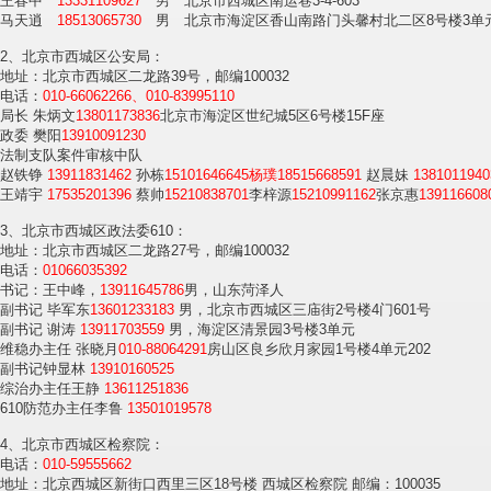
王春中
13331109627
男 北京市西城区南运巷3-4-603
马天逍
18513065730
男 北京市海淀区香山南路门头馨村北二区8号楼3单元
2、北京市西城区公安局：
地址：北京市西城区二龙路39号，邮编100032
电话：
010-66062266、010-83995110
局长 朱炳文
13801173836
北京市海淀区世纪城5区6号楼15F座
政委 樊阳
13910091230
法制支队案件审核中队
赵铁铮
13911831462
孙栋
15101646645杨璞18515668591
赵晨妹
1381011940
王靖宇
17535201396
蔡帅
15210838701
李梓源
15210991162
张京惠
139116608
3、北京市西城区政法委610：
地址：北京市西城区二龙路27号，邮编100032
电话：
01066035392
书记：王中峰，
13911645786
男，山东菏泽人
副书记 毕军东
13601233183
男，北京市西城区三庙街2号楼4门601号
副书记 谢涛
13911703559
男，海淀区清景园3号楼3单元
维稳办主任 张晓月
010-88064291
房山区良乡欣月家园1号楼4单元202
副书记钟显林
13910160525
综治办主任王静
13611251836
610防范办主任李鲁
13501019578
4、北京市西城区检察院：
电话：
010-59555662
地址：北京西城区新街口西里三区18号楼 西城区检察院 邮编：100035