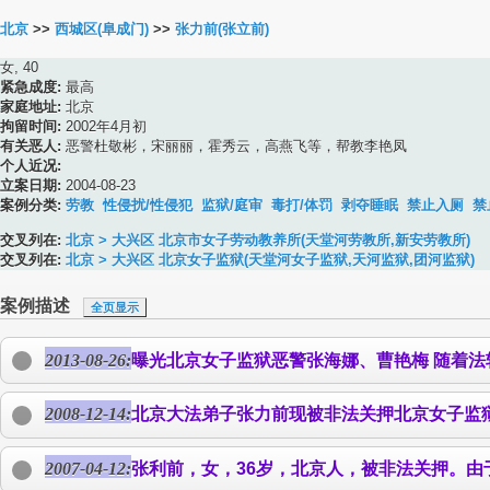
北京
>>
西城区(阜成门)
>>
张力前(张立前)
女, 40
紧急成度:
最高
家庭地址:
北京
拘留时间:
2002年4月初
有关恶人:
恶警杜敬彬，宋丽丽，霍秀云，高燕飞等，帮教李艳凤
个人近况:
立案日期:
2004-08-23
案例分类:
劳教
性侵扰/性侵犯
监狱/庭审
毒打/体罚
剥夺睡眠
禁止入厕
禁
交叉列在:
北京 > 大兴区 北京市女子劳动教养所(天堂河劳教所,新安劳教所)
交叉列在:
北京 > 大兴区 北京女子监狱(天堂河女子监狱,天河监狱,团河监狱)
案例描述
全页显示
2013-08-26:
曝光北京女子监狱恶警张海娜、曹艳梅 随着法轮功学员十四年来的反迫害以及社会各界的谴责，中共的迫害已经走入穷
2008-12-14:
北京大法弟子
张力前
现被非法关押北京女子监
2007-04-12:
张利前，女，36岁，北京人，被非法关押。由于不“转化”，吃完饭就