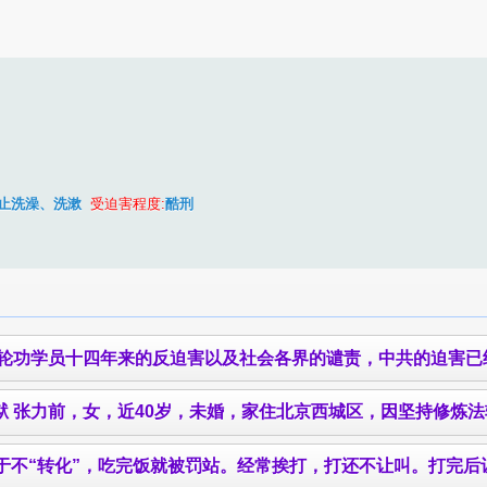
止洗澡、洗漱
受迫害程度:
酷刑
途末路。近来有的劳教所已经释放了被非法劫持在那里的法轮功学员，但邪恶的迫害仍然在继续，有的参与人仍在不知醒悟的继续作恶，把自己推向罪恶的深渊。北京
狱
张力前
，女，近40岁，未婚，家住北京西城区，因坚持修炼法轮大法，
被罚站。经常挨打，打还不让叫。打完后让她跳绳，不让上床睡觉。 http://www.min