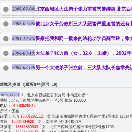
2006-08-04:
北京西城区大法弟子
张力前
被恶警绑架 北京
2005-02-05:
被北京女子劳教所三大队恶警严重迫害的还有
2004-10-26:
警察把我和同一批来的法轮功学员薛宝玲，
张
2004-08-18:
大法弟子
张力前
（女，32岁，未婚），2002年4月
2004-03-09:
另一个大法弟子
张立前
，三大队大队长焦学先
西城区(阜成门)联系资料(区号: 10)
2025-11-13:
1、北京市西城区公安分局 牛街派出所：
地址：北京市西城区牛街西里一区5号 邮编 100053
电话：
010-63529847
所长：王鑫
政委：沈琦
15601292112
女 北京市西城区新兴里社区南华里2号楼1门1314
董煜
15201434629
男 南线里小区3号楼21A
马梦雨
18513580503
女 北京市西城区红居街10号院2号楼1703