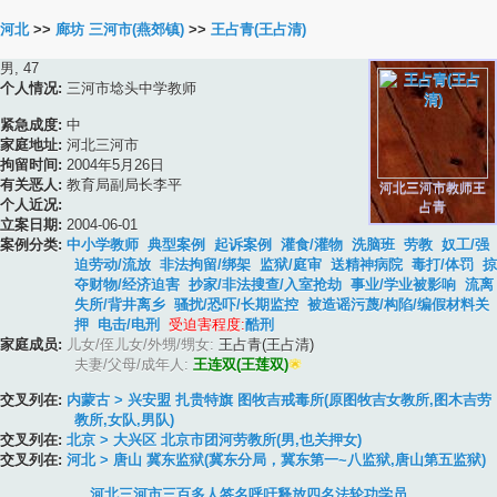
河北
>>
廊坊 三河市(燕郊镇)
>>
王占青(王占清)
男, 47
个人情况:
三河市埝头中学教师
紧急成度:
中
家庭地址:
河北三河市
拘留时间:
2004年5月26日
有关恶人:
教育局副局长李平
河北三河市教师王
个人近况:
占青
立案日期:
2004-06-01
案例分类:
中小学教师
典型案例
起诉案例
灌食/灌物
洗脑班
劳教
奴工/强
迫劳动/流放
非法拘留/绑架
监狱/庭审
送精神病院
毒打/体罚
掠
夺财物/经济迫害
抄家/非法搜查/入室抢劫
事业/学业被影响
流离
失所/背井离乡
骚扰/恐吓/长期监控
被造谣污蔑/构陷/编假材料关
押
电击/电刑
受迫害程度:
酷刑
家庭成员:
儿女/侄儿女/外甥/甥女:
王占青(王占清)
夫妻/父母/成年人:
王连双(王莲双)
交叉列在:
内蒙古 > 兴安盟 扎贵特旗 图牧吉戒毒所(原图牧吉女教所,图木吉劳
教所,女队,男队)
交叉列在:
北京 > 大兴区 北京市团河劳教所(男,也关押女)
交叉列在:
河北 > 唐山 冀东监狱(冀东分局，冀东第一~八监狱,唐山第五监狱)
河北三河市三百多人签名呼吁释放四名法轮功学员