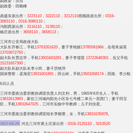
副政委：洪浩
副政委：田晓峰
鼎盛东派出所：
3223110
，
3222110
，
3212110
燕顺路派出所：
0316-
3083110
，
0316-3080110
；
泃阳西派出所：
3116110
，
3139110
；
杨庄派出所：
3658110
，
3658113
；
三河市公安局政保大队
大队长乔春江，手机
13703261620
，妻子李艳丽
13785591966
，岳母朱淑英
13703072750
；
副大队长贾志学，手机
13931603291
，妻子李儒莲
13722640301
，岳父手机
15231657300
；
副大队长副大队长李小民，妻子厉艳萍
国保警察：孟海宏
13931601891
；田云岭，手机
13503268174
；田路、李少航
610人员
三河市委政法委邪教协调室负责人刘文利，男，1965年8月生人，手机
13832613983
，家住三河城内阳光小区东七号楼二单元一层西门；妻子田宝
臣，手机
13832647025
，三河市实验中学教师；儿子刘佳星。
三河市委政法委邪教协调室组长李晓蕾，女，手机
13831635978
。
2025-04-20:
河北三河市黄土庄派出所：
0316-3125110
，
3153520