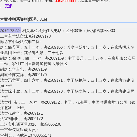
所长赵库，警号076485，手机
13363655581
，赵库妻子骆文野；
...
更多
本案件联系资料(区号: 316)
2016-02-09:
相关单位及责任人电话：区号0316；廊坊邮编065000
二审主管法官陈克祥2609170
廊坊市中级法院刑二庭:
庭长邹景晋，五十一岁，办2609168；其妻马跃华，五十一岁，在廊坊明珠企
业集团上班；其子邹凯波，二十七岁
副庭长徐 兵，四十一岁，办2609169；妻子吴丹，三十八岁，在廊坊市公安局
工作，家住广阳区新源道街道六景社区
副庭长李吉忠，办2609169
副庭长陈克祥，办2609170
法官冯学军，四十六岁，办2609171；妻子杨艳萍，四十五岁，在廊坊市建设
局上班。
法官陈其虎，五十三岁，办2609170；妻子杨立英，五十三岁，在廊坊建设局
上班。
法官杜 伟，三十八岁，办2609172；妻子：张海军，中国联通廊坊分公司（银
河北路）上班。
法官张建华，办2609171
法官刘国民，办2609172
三河市电话区号0316 邮编065200
一审合议庭组成人员：
审判长：马成河13700366171