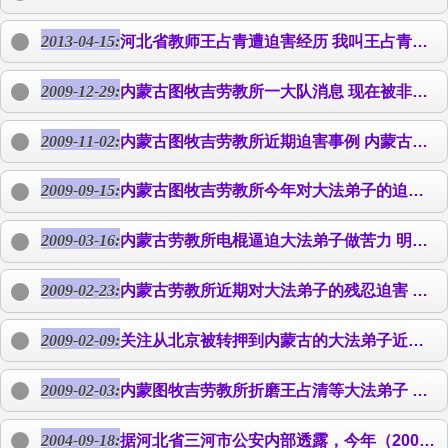
2013-04-15:
河北省教师
王占青
遭迫害经历 我叫
王占青
，是
2009-12-29:
内蒙古图牧吉劳教所一大队消息 现在被非法关押在内蒙古图牧吉劳教所一大队的大法弟子有：张家口的郑君、孙志传，承德的李见清（音）、辛永孝，廊坊的
2009-11-02:
内蒙古图牧吉劳教所近期迫害事例 内蒙古图牧吉劳教所恶警一直在野蛮的迫害大法弟子。以下是我们了解到的近期迫害案例。 一、恶人杨立军等对大法弟子的迫害 电话：13948226708 宅电：0482-6710395 杨立军的妻子杨杰：13847936780 恶人杨立军，35岁左右，其本人并不是中共恶党的警察，也无警号，只是在图牧吉劳教所的“护卫队”混日子，因其没有本事考取公务员从而获得正规警察资
2009-09-15:
内蒙古图牧吉劳教所今年对大法弟子的迫害 内蒙古兴安盟扎赉特旗图牧吉劳教所男队，现在非法关押着法轮大法弟子20多人，2009年1月20号从北京调遣处转去46名劳教人员，其中有13名法轮大法弟子。据悉，由于图牧吉劳教所禁止法轮大法弟子打亲情电话，和强迫晚上加班编织地毯，大法弟子正念抵制迫害以及邪恶的劳教所迫害大法弟子的丑事被曝光后，他们有所收敛，但对打亲情电话还是禁止，包括普通劳教人员解教回家，它们
2009-03-16:
内蒙古劳教所电棍逼迫大法弟子做苦力 明慧网在二零零九年二月二十四日报导了内蒙古兴安盟扎赉特旗图牧吉劳教所对大法弟子的残忍迫害，现在那里的大法弟子正在抵制非法强迫编织供出口的手工地毯的加班强劳。 织地毯的活是一个星期干七天活，除了星期天晚上，天天晚上加班到晚八点半，零九年后要干到晚十点十一点，天天连洗衣服的时间都没有。而且车间粉尘非常大，且呛。如拒绝做奴工，立即受到拳脚和“电疗”，还有加期的威胁
2009-02-23:
内蒙古劳教所近期对大法弟子的残忍迫害 内蒙古兴安盟扎赉特旗图牧吉劳教所男队共有两个中队，一中队有七八十人，非法关有十名大法弟子；二中队有八十多人，非法关有十三名大法弟子。二中队的大法弟子是一月十九日从北京劳教调遣处转过来的。女队非法关押的大法弟子可能更多一些，据说有五十多人。 二零零九年一月二十三日，大法弟子
2009-02-09:
关注从北京被转押到内蒙古的大法弟子近况 随着邪党的罪恶行径不断在国际社会曝光，为了掩人耳目，继续维持对大法弟子的迫害，近一年来，在邪党的部署下，北京各看守所及劳教所非法关押的部份法轮功学员，被北京团河劳教人员调遣处分期分批秘密转押到偏远的内蒙古各劳教所——图牧吉劳教所（位于兴安盟扎赉特旗）、呼和浩特女子劳教所、五原劳教所。这些被转押来的法轮功学员既有北京市的，也有全国各地在京被绑架的。不断传出的
2009-02-03:
内蒙图牧吉劳教所折磨
王占清
等大法弟子 河北省三河市大法弟子
2004-09-18:
据河北省三河市公安内部透露，今年（2004年）五月份在三河非法抓捕大法子，搜出了据称约五万份法轮功资料，价值九万馀元的设备一事，已被定做为“5.08案”，虽然