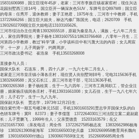
15831606988，国立臣现年45岁，老家：三河市李旗庄镇崔家窑村，现住兴达
花园别墅西三排14号，国立臣开一辆深灰色SUV，车牌号京Q897W8；国立臣
的母亲：任秀芹，退休教师；妻子王艳君，1975年生，三河市十中教师，手机
13722666266；国立臣大姐夫，禄达汽修厂陈国光，电话；2620709 手机
13932602709国立臣大姐电话13103165626。
三河市综治办主任周青13932655518，原籍为秦皇岛人，满族，七八年二月生
人，家住四季阳光；妻子杨冬13831607551/18633766468，八零年一月生，三
河第四小学教师，教过“科学”课，小学该科目中有污蔑大法的内容；女儿周宸
宇，十一岁；儿子周扬宇，约两周岁。
三河市政法委书记 崔浩泉 手机13503268008
直接参与人员：
国保大队长 石连东，男，四十八岁，一九六七年二月生人，
老家是三河市皇庄镇小薄各庄村，现住贤人街别墅9排8号，宅电3115636手机
13832669588；其父石长江，原三河市老干部，宅3113636手机
13903265368；妻子杨桂英，生于一九六四年，三河市工商局职工，管企业注
册，娘家杨庄镇闵各庄村，手机13931661008；女儿石佳，生于一九八七年六
月；儿子石宁，生于一九八九年。
国保副大队长 贾志学，1973年12月2日生，
现住紫竹湾一期五号楼2单元15层，手机13931603291贾志学开国保大队的白
色轿车牌号：冀R 8J373；妻子李儒莲 13722640301三河法院立案二庭副庭
长；儿子贾鹏飞，1999年生人；父亲贾德贵 15203163579；岳父
15231657300.（亲友电话：周全伟 13722627585杨志友 13832662986杨海
珍 13832613908崔海军 13931665003史兵森 13932669958教育局长魏向
辉 13931656500付德山 13930607659张立光 15226695685周全伟