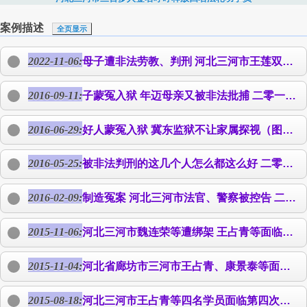
案例描述
全页显示
2022-11-06:
母子遭非法劳教、判刑 河北三河市王莲双含冤离世 二十多年来，河北三河市善良的老人王莲双与家人，由于坚持按照“真、善、忍”法轮大法修心向善，遭受了非常严重的迫害。她曾经多次被非法拘禁在镇政府、派出所、看守所和洗脑班，被辱骂、殴打等，被非法劳教一年，被枉法冤判一年。王莲双的大儿子
2016-09-11:
子蒙冤入狱 年迈母亲又被非法批捕 二零一六年八月二十二日晚十一点左右，河北三河市国保大队副大队长贾志学伙同杨庄镇派出所所长商伟，带领十来个便衣和八九个人穿警服的人，翻墙闯进了今年六十五岁的王莲双的家中，没有出示搜查证等法律证件，就不容分说，就像土匪一样把九个房间翻的乱七八糟，抢走了王莲双的大法书籍、真相小册子、四千多元真相币等私人物品。 儿子王东青和妻子闻讯赶来之后，抗议阻拦警察非法抓捕老人，
2016-06-29:
好人蒙冤入狱 冀东监狱不让家属探视（图） 河北三河市法轮功学员
2016-05-25:
被非法判刑的这几个人怎么都这么好 二零一六年五月十三日上午九点，河北廊坊市中级法院委托三河市法院对法轮功学员
2016-02-09:
制造冤案 河北三河市法官、警察被控告 二零一六年二月四日下午五点多，法轮功学员
2015-11-06:
河北三河市魏连荣等遭绑架
王占青
等面临非法庭审 2015年11月2日下午，河北省三河市多名法轮功学员，在法轮功学员魏连荣家学法，被泃阳镇派出所等警察绑架。目前，得知被绑架的法轮功学员有魏连荣、郑常立、姜桂玲、肖立华、丁海荣、李淑珍等，至少六人。据知情人说，警察把这些法轮功学员劫持到段甲岭镇非法拘禁。第二天，家属去要人，说七号放人。 三河市法轮功学员
2015-11-04:
河北省廊坊市三河市
王占青
、康景泰等面临非法开庭 11月2日，河北省三河市法院宣布将于11月5日上午九点开庭，估计是对
2015-08-18:
河北三河市
王占青
等四名学员面临第四次非法庭审 河北三河市