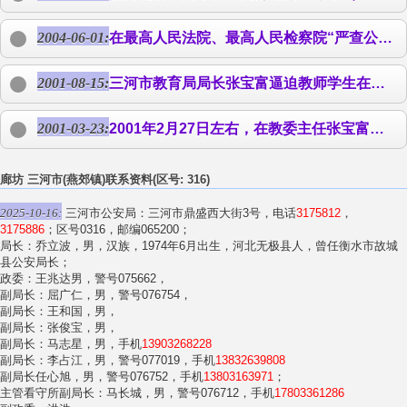
2004-06-01:
在最高人民法院、最高人民检察院“严查公务员侵犯人权案”期间，河北省迫害法轮功的所谓“专案组”坐阵三河市大行迫害人权之事。 5月26日，河北三河市埝头中学教师大法弟子
2001-08-15:
三河市教育局局长张宝富逼迫教师学生在所谓的“百万人签名“中签字表态，并在其亲友经营的装订厂中出版了一本诽谤大法的书籍（3.8元一本），利用职权逼学生购买，邀功并牟取暴利。他还唆使下属停发坚修大法的教师的工资（如
2001-03-23:
2001年2月27日左右，在教委主任张宝富等人指使下，大法学员尚超（三河進校教师）、
廊坊 三河市(燕郊镇)联系资料(区号: 316)
2025-10-16:
三河市公安局：三河市鼎盛西大街3号，电话
3175812
，
3175886
；区号0316，邮编065200；
局长：乔立波，男，汉族，1974年6月出生，河北无极县人，曾任衡水市故城
县公安局长；
政委：王兆达男，警号075662，
副局长：屈广仁，男，警号076754，
副局长：王和国，男，
副局长：张俊宝，男，
副局长：马志星，男，手机
13903268228
副局长：李占江，男，警号077019，手机
13832639808
副局长任心旭，男，警号076752，手机
13803163971
；
主管看守所副局长：马长城，男，警号076712，手机
17803361286