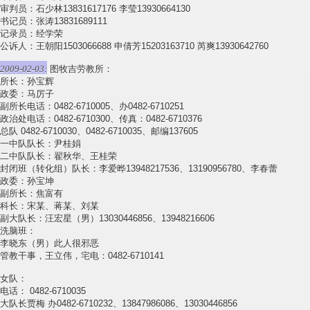
审判员：石少林13831617176 李莹13930664130
书记员：张涛13831689111
记录员：经学荣
公诉人：王朝阳1503066688 申倩芳15203163710 芮爽13930642760
2009-02-03:
图牧吉劳教所：
所长：孙宝辉
政委：马厉子
副所长电话：0482-6710005、办0482-6710251
政治处电话：0482-6710300、传真：0482-6710376
总队 0482-6710030、0482-6710035、邮编137605
一中队队长：尹桂娟
二中队队长：翟秋华、王桂荣
封闭班（转化组）队长：李爱晔13948217536、13190956780、李春蕾
政委：孙宝坤
副所长：焦富有
科长：宋某、蒋某、刘某
副大队长：汪宏星（男）13030446856、13948216606
洗脑班：
李晓东（男）此人很邪恶
管教干事，王立伟，宅电：0482-6710141
女队：
电话： 0482-6710035
大队长贾梅 办0482-6710232、13847986086、13030446856