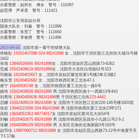
办案警察：副所长 傅全 警号：116397
赵思博 芦卓君 警号：111421
沈阳市公安局皇姑分局
国保大队长：刘淼 警号：111999
办案警察：朱荒丁 警号：111660
办案警察：李春骋 警号：111496
2025-09-16:
沈阳市第一看守所狱警大队
佟晓彤
15502407098
024-89241898
女，沈阳市于洪区怒江北街恒大城31号楼
1602
张旭
13840026665
89241898
女，沈阳市皇姑区昆山西路73-6262
范威
15502409618
89241898
女，沈阳市大东区白塔路61号323
司晓瑜
18100402657
女，沈阳市皇姑区隆玺世家1号楼2单元3楼2
梅东雪
18100402682
女，沈阳市铁西区奖工北街47-1
唐宁
15640500748
女，沈阳市铁西区重工北街北一路6号
姚琦
15502409509
89241898
男 沈阳市铁西区南十一西路13号443
刘秀玮
13940495636
89241898
男 于洪区怒江北街
223-4442
启娜
15502409519
89241898
女 沈阳市于洪区怒江北街220-145号楼1003室
张岩
13940222008
024-89241898
男 沈阳市铁西区爱工北街23甲271
高阳
13604051053
88774017
女 沈阳市皇姑区黄河北大街54号
刘畅
18100402675
89241898
男 沈阳市铁西区应昌街小九路11号2-5-1
张鹏
15640099229
89241898
男 大东区北海街北海家园3号193号
赵羽佳
13897900712
89241898
女 沈阳市皇姑区昆山西路73-12号中海寰宇天
下C17栋