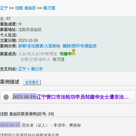
辽宁
>>
沈阳 皇姑区
>>
陈万莲
女, 87
紧急成度:
中
家庭地址:
沈阳市皇姑区
个人近况:
立案日期:
2023-10-19
案例分类:
抄家/非法搜查/入室抢劫
骚扰/恐吓/长期监控
家庭成员:
儿女/侄儿女/外甥/甥女:
邹建华
夫妻/父母/成年人:
陈万莲
交叉列在:
辽宁 > 营口市
案例描述
全页显示
2023-10-19:
辽宁营口市法轮功学员邹建华女士遭非法判18个月 辽宁省营口市今年66岁的法轮功学员邹建华女士二零二三年七月六日被辽中市法院非法判刑十八个月，非法罚金两万元。邹建华已上诉。目前她被非法关押在沈阳第一看守所。 邹建华一九五七年三月七日出生，家住辽宁省营口市站前区。二零二三年一月三十日，邹建华在沈阳市皇姑区母亲的家中被警察绑架。据悉，当时警察不容分说就把人带走，并抢走电脑、打印机等私人物品。 邹建华
沈阳 皇姑区联系资料(区号: 24)
2026-01-15:
恶告者（证人）：李清华、樊振标
沈阳市公安局皇姑分局黄河派出所