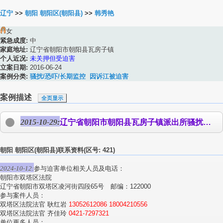
辽宁
>>
朝阳 朝阳区(朝阳县)
>>
韩秀艳
女
紧急成度:
中
家庭地址:
辽宁省朝阳市朝阳县瓦房子镇
个人近况:
未关押但受迫害
立案日期:
2016-06-24
案例分类:
骚扰/恐吓/长期监控
因诉江被迫害
案例描述
全页显示
2015-10-29:
辽宁省朝阳市朝阳县瓦房子镇派出所骚扰法轮功学员 2015年10月22日和23日，辽宁省朝阳县瓦房子镇派出所警察根据诉江快递的信息，给王昶文、王连瑞、张芝范、
朝阳 朝阳区(朝阳县)联系资料(区号: 421)
2024-10-12:
参与迫害单位相关人员及电话：
朝阳市双塔区法院
辽宁省朝阳市双塔区凌河街四段65号 邮编：122000
参与案件人员：
双塔区法院法官 耿红岩
13052612086
18004210556
双塔区法院法官 齐佳玲
0421-7297321
单位更多人员：