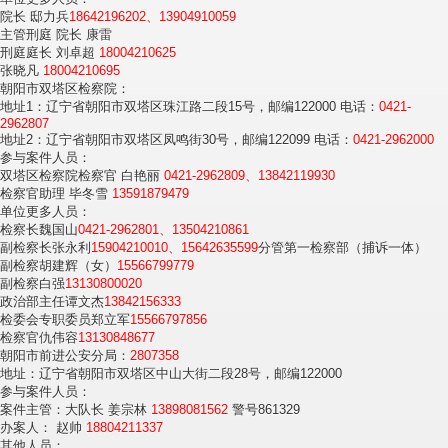
院长 邸力兵
18642196202、13904910059
主管刑庭 院长 康雷
刑庭庭长 刘卓超
18004210625
张晓凡
18004210695
朝阳市双塔区检察院：
地址1：辽宁省朝阳市双塔区珠江路二段15号，邮编122000 电话：
0421-
2962807
地址2：辽宁省朝阳市双塔区凤鸣街30号，邮编122099 电话：
0421-2962000
参与案件人员：
双塔区检察院检察官 白艳丽
0421-2962809、13842119930
检察官助理 毕冬雪
13591879479
单位更多人员：
检察长魏国山
0421-2962801、13504210861
副检察长张永利
15904210010、15642635599
分管第一检察部（捕诉一体）
副检察胡建辉（女）
15566799779
副检察白强
13130800020
政治部主任谭文杰
13842156333
检委会专职委员郑立军
15566797856
检察官仇伟容
13130848677
朝阳市前进公安分局：
2807358
地址：辽宁省朝阳市双塔区中山大街二段28号，邮编122000
参与案件人员：
案件主管：大队长 姜宗林
13898081562
警号861329
办案人： 赵帅
18804211337
其他人员：