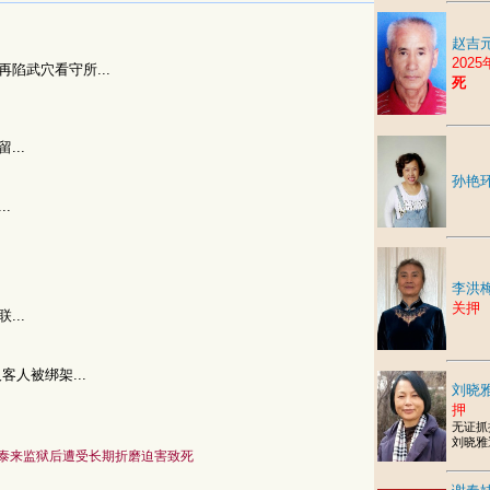
赵吉元
202
再陷武穴看守所...
死
...
孙艳
..
李洪
关押
...
客人被绑架...
刘晓雅
押
无证抓
刘晓雅
泰来监狱后遭受长期折磨迫害致死