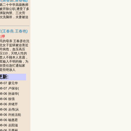
(谢春媚,谢春楣)
第二十中学高级教师
被开除公职,遭受了多
绑架拘禁、三次劳
次洗脑班，夫妻被迫
(王春燕.王春艳)
关押
民的母亲 王春彦在沈
北女子监狱被迫害近
月病危，血压高压
低压110，灭绝人性的
责人不顾本人意愿，
其输入不明药物，为
担责任急忙通知家
是拒绝放人
更新:
08-07
廖元华
08-07
卢保珍(
08-06
孙淑华(
08-06
徐强
08-06
井绪芹
08-06
丛伟(从
08-06
许姓法轮
08-06
喻惠君
08-06
丛阳滋
08-06
于秀丽