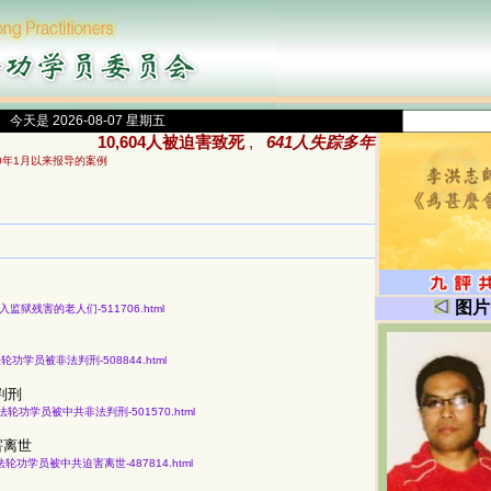
今天是 2026-08-07 星期五
10,604人被迫害致死
,
641人失踪多年
00年1月以来报导的案例
图片
因信仰被关入监狱残害的老人们-511706.html
知43名法轮功学员被非法判刑-508844.html
判刑
份获知43名法轮功学员被中共非法判刑-501570.html
害离世
获知164名法轮功学员被中共迫害离世-487814.html