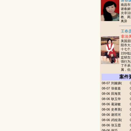
谢春妹
南昌市
谢春媚
次非法
教、两
离异
王春彦
非法
美国居
阳市大
十七个
220/
监狱负
强行为
了不承
属，但
案件
08-07
刘娅娣(
08-07
张俊嘉
08-06
田海英
08-06
耿玉华
08-06
葛淑敏
08-06
史孝英(
08-06
谢祥河
08-06
武桂清(
08-06
张玉霞
08-06
张巧