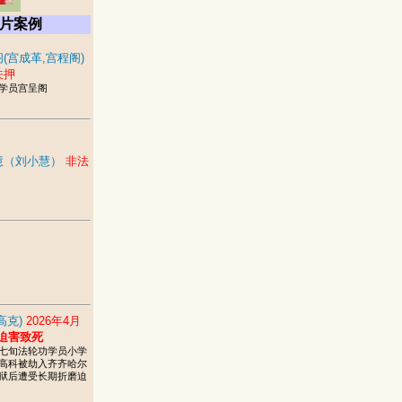
片案例
(宫成革,宫程阁)
关押
学员宫呈阁
慧（刘小慧）
非法
高克)
2026年4月
迫害致死
七旬法轮功学员小学
高科被劫入齐齐哈尔
狱后遭受长期折磨迫