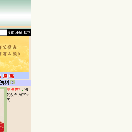
搜索
地址
其它
资料
非法关押
:
法
轮功学员宫呈
阁