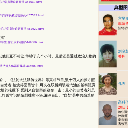
20名法轮功学员遭迫害离世-461542.html
典型图
知19名法轮功学员被迫害致死-457583.html
宫呈阁
非法
法轮功
获知17名法轮功学员被迫害离世-452629.html
摇”
痛心的23年里,你们从未动摇”-446686.html
刘晓
以他们互不相让,争吵了几个小时。最后还是通过政治人物的
关押
论员目击中共活摘人体器官现场-445503.html
》、《法轮大法洪传世界》等真相节目,数十万人如梦方醒-
孔杰
东的自焚者,被烧得面目皆非,可夹在双腿间装着汽油的塑料瓶竟
烟的掩蔽下,受到来自警察的致命一击；最小的自焚者刘思
打破常识的编剧拙劣不堪,漏洞百出。“自焚”是中共编造的
高科(
20日
哈尔滨
校教师
泰来监
害致死