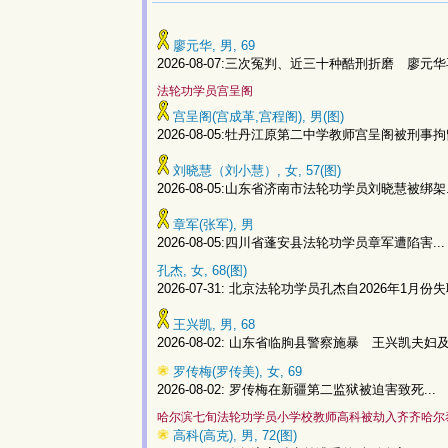
廖元华, 男, 69
2026-08-07:三次冤判、近三十种酷刑折磨 廖元华
法轮功学员宫呈阁
宫呈阁(宫成革,宫程阁), 男(图)
2026-08-05:牡丹江原第二中学教师宫呈阁被刑事拘留
刘晓慧（刘小慧）, 女, 57(图)
2026-08-05:山东省济南市法轮功学员刘晓慧被绑架.
章军(张军), 男
2026-08-05:四川省蓬安县法轮功学员章军遭陷害...
孔杰, 女, 68(图)
2026-07-31: 北京法轮功学员孔杰自2026年1月份失联
王兴凯, 男, 68
2026-08-02: 山东省临朐县警察施暴 王兴凯夫妇及
罗传梅(罗传美), 女, 69
2026-08-02: 罗传梅在新疆第二监狱被迫害致死...
哈尔滨七旬法轮功学员小学校教师高科被劫入齐齐哈尔
高科(高克), 男, 72(图)