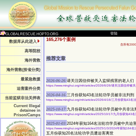
登陆
GLOBALRESCUE.HOPTO.ORG
165,276个案例
数据库从此进入
含所有20
高等院校
推荐文章
海外营救
海外营救(按省分类)
最紧急救援
2026-06-26:
请关注因信仰被关入监狱残害的老人们
https://www.minghui.org/mh/articles/2026/6/26/请关注
迫害案件分类
2026-04-16:
三月份获知43名法轮功学员被非法判刑
当前监狱非法关押表
https://www.minghui.org/mh/articles/2026/4/16/三月份获
Current Illegal
2025-10-17:
九月份获知43名法轮功学员被中共非法
detainee in
https://www.minghui.org/mh/articles/2025/10/17/九月
Prison/Camps
2025-01-03:
2024年获知164名法轮功学员被中共迫
https://www.minghui.org/mh/articles/2025/1/3/2024年
五月份获知20名法轮功学员遭迫害离世