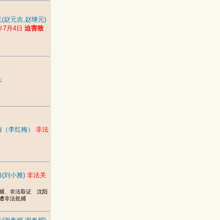
(赵元吉,赵继元)
5年7月4日
迫害致
环
梅（李红梅）
非法
(刘小雅)
非法关
捕、非法取证 沈阳
遭非法批捕