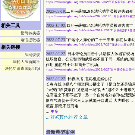
https://www.minghui.org/mh/articles/2023/6/2/五月份获知
2023-03-10:
二月份获知19名法轮功学员被迫害致死
https://www.minghui.org/mh/articles/2023/3/10/二月份获
相关工具
2022-12-02:
11月份获知17名法轮功学员被迫害离世
https://www.minghui.org/mh/articles/2022/12/2/11月份
繁简转换器
2022-07-23:
“在这令人痛心的二十三年里,你们从未动
电话提取器
https://www.minghui.org/mh/articles/2022/7/23/“在这令人
相关链接
2022-06-27:
日本评论员目击中共活摘人体器官现场
法网恢恢
机场警察、公安警察和武警都不属于同一系统的,所
法轮大法新闻社
作用,他们终于让我离开了机场。
法轮功追查国际组织
https://www.minghui.org/mh/articles/2022/6/27/日本评
2022-06-27:
长春插播:用真相点燃心灯
长春有线电视八个频道同步播出了《是自焚还是骗局
-“天安门自焚事件”竟然是一场“伪火”,那个叫王进
在高温之下毫不变形；另一个自焚者刘春玲在滚滚浓
影在气管切开手术三天后就能开口讲话,大声唱歌……
谎言,消息不胫而走
...
更多
...浏览其他推荐文章
最新典型案例